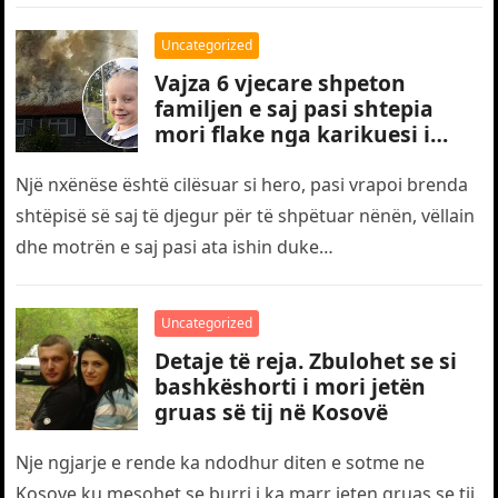
humbën jetën…
Uncategorized
Vajza 6 vjecare shpeton
familjen e saj pasi shtepia
mori flake nga karikuesi i
telefonit
Një nxënëse është cilësuar si hero, pasi vrapoi brenda
shtëpisë së saj të djegur për të shpëtuar nënën, vëllain
dhe motrën e saj pasi ata ishin duke…
Uncategorized
Detaje të reja. Zbulohet se si
bashkëshorti i mori jetën
gruas së tij në Kosovë
Nje ngjarje e rende ka ndodhur diten e sotme ne
Kosove ku mesohet se burri i ka marr jeten gruas se tij.