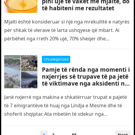
pini ujë të vakët me mjaltë, do
të habiteni me rezultatet
Mjalti është konsideruar si një nga mrekullitë e natyrës
për shkak të vlerave të larta ushqyese që mbart. Ai
përbëhet nga rreth 20% ujë, 70% sheqer dhe…
Uncategorized
Pamje të rënda nga momenti i
nxjerrjes së trupave të pa jetë
të viktimave nga aksidenti në
Shqipëri
Janë nxjerrë nga makina e shkatërruar trupat e pajetë
të 7 emigrantëve të huaj nga Lindja e Mesme dhe të
shoferit shqiptar. Ata mbetën të vdekur nga…
Posts