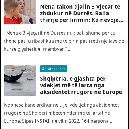
Nëna takon djalin 3-vjecar të
zhdukur në Durrës. Balla
thirrje për lirimin: Ka nevojë
edhe për “gjyshërit”
Nëna e 3-vjeçarit në Durrës nuk pati shumë për të
thënë pasi u ribashkua me të birin pas rreth një jave që
kurse gjyshërit e “rrëmbyen”…
Uncategorized
Shqipëria, e gjashta për
vdekjet më të larta nga
aksidentet rrugore në Europë
Ndonëse kanë ardhur në ulje, vdekjet nga aksidentet
rrugore në Shqipëri mbeten ndër më të lartat në
Europë. Sipas INSTAT, në vitin 2022, 164 persona