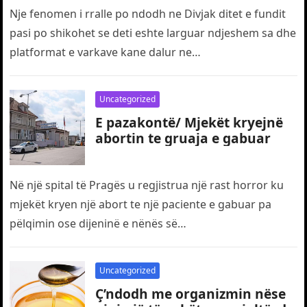
Nje fenomen i rralle po ndodh ne Divjak ditet e fundit
pasi po shikohet se deti eshte larguar ndjeshem sa dhe
platformat e varkave kane dalur ne…
Uncategorized
E pazakontë/ Mjekët kryejnë
abortin te gruaja e gabuar
Në një spital të Pragës u regjistrua një rast horror ku
mjekët kryen një abort te një paciente e gabuar pa
pëlqimin ose dijeninë e nënës së…
Uncategorized
Ç’ndodh me organizmin nëse