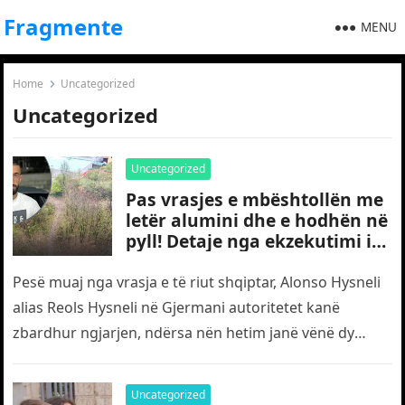
Fragmente
MENU
Home
Uncategorized
Uncategorized
Uncategorized
Pas vrasjes e mbështollën me
letër alumini dhe e hodhën në
pyll! Detaje nga ekzekutimi i
të riut shqiptar në Gjermani
Pesë muaj nga vrasja e të riut shqiptar, Alonso Hysneli
alias Reols Hysneli në Gjermani autoritetet kanë
zbardhur ngjarjen, ndërsa nën hetim janë vënë dy
shtetas turq,…
Uncategorized