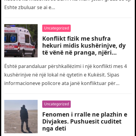
Eshte zbuluar se ai e…
Uncategorized
Konflikt fizik me shufra
hekuri midis kushërinjve, dy
të vënë në pranga, njëri
transportohet me urgjencë
drejt traumës
Është parandaluar përshkallëzimi i një konflikti mes 4
kushërinjve në një lokal në qytetin e Kukësit. Sipas
informacioneve policore ata janë konfliktuar për
motive të dobëta. Gjatë…
Uncategorized
Fenomen i rralle ne plazhin e
Divjakes. Pushuesit cuditet
nga deti