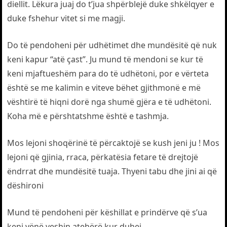
diellit. Lëkura juaj do t’jua shpërblejë duke shkëlqyer e
duke fshehur vitet si me magji.
Do të pendoheni për udhëtimet dhe mundësitë që nuk
keni kapur “atë çast”. Ju mund të mendoni se kur të
keni mjaftueshëm para do të udhëtoni, por e vërteta
është se me kalimin e viteve bëhet gjithmonë e më
vështirë të hiqni dorë nga shumë gjëra e të udhëtoni.
Koha më e përshtatshme është e tashmja.
Mos lejoni shoqërinë të përcaktojë se kush jeni ju ! Mos
lejoni që gjinia, rraca, përkatësia fetare të drejtojë
ëndrrat dhe mundësitë tuaja. Thyeni tabu dhe jini ai që
dëshironi
Mund të pendoheni për këshillat e prindërve që s’ua
keni vënë veshin atehërë kur duhej.