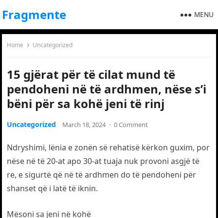
Fragmente
MENU
Home
Uncategorized
15 gjërat për të cilat mund të
pendoheni në të ardhmen, nëse s’i
bëni për sa kohë jeni të rinj
Uncategorized
March 18, 2024
·
0 Comment
Ndryshimi, lënia e zonën së rehatisë kërkon guxim, por
nëse në të 20-at apo 30-at tuaja nuk provoni asgjë të
re, e sigurtë që në të ardhmen do të pendoheni për
shanset që i latë të iknin.
Mësoni sa jeni në kohë