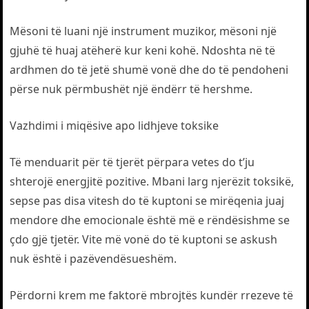
Mësoni të luani një instrument muzikor, mësoni një
gjuhë të huaj atëherë kur keni kohë. Ndoshta në të
ardhmen do të jetë shumë vonë dhe do të pendoheni
përse nuk përmbushët një ëndërr të hershme.
Vazhdimi i miqësive apo lidhjeve toksike
Të menduarit për të tjerët përpara vetes do t’ju
shterojë energjitë pozitive. Mbani larg njerëzit toksikë,
sepse pas disa vitesh do të kuptoni se mirëqenia juaj
mendore dhe emocionale është më e rëndësishme se
çdo gjë tjetër. Vite më vonë do të kuptoni se askush
nuk është i pazëvendësueshëm.
Përdorni krem me faktorë mbrojtës kundër rrezeve të