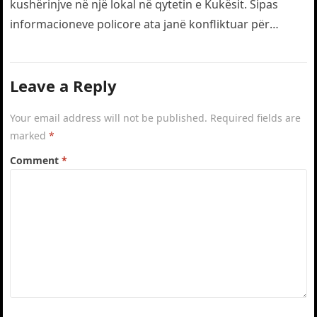
kushërinjve në një lokal në qytetin e Kukësit. Sipas
informacioneve policore ata janë konfliktuar për
motive të dobëta. Gjatë…
Leave a Reply
Your email address will not be published.
Required fields are
marked
*
Comment
*