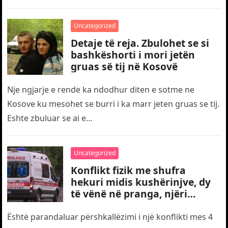
Uncategorized
Detaje të reja. Zbulohet se si
bashkëshorti i mori jetën
gruas së tij në Kosovë
Nje ngjarje e rende ka ndodhur diten e sotme ne
Kosove ku mesohet se burri i ka marr jeten gruas se tij.
Eshte zbuluar se ai e…
Uncategorized
Konflikt fizik me shufra
hekuri midis kushërinjve, dy
të vënë në pranga, njëri
transportohet me urgjencë
drejt traumës
Është parandaluar përshkallëzimi i një konflikti mes 4