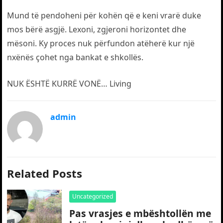
Mund të pendoheni për kohën që e keni vrarë duke
mos bërë asgjë. Lexoni, zgjeroni horizontet dhe
mësoni. Ky proces nuk përfundon atëherë kur një
nxënës çohet nga bankat e shkollës.
NUK ËSHTË KURRË VONË… Living
admin
Related Posts
Uncategorized
Pas vrasjes e mbështollën me