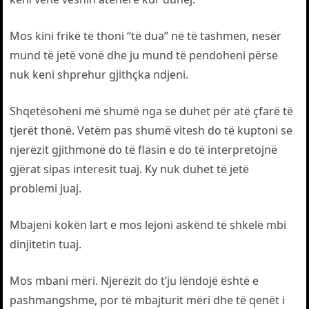
Mos kini frikë të thoni “të dua” në të tashmen, nesër
mund të jetë vonë dhe ju mund të pendoheni përse
nuk keni shprehur gjithçka ndjeni.
Shqetësoheni më shumë nga se duhet për atë çfarë të
tjerët thonë. Vetëm pas shumë vitesh do të kuptoni se
njerëzit gjithmonë do të flasin e do të interpretojnë
gjërat sipas interesit tuaj. Ky nuk duhet të jetë
problemi juaj.
Mbajeni kokën lart e mos lejoni askënd të shkelë mbi
dinjitetin tuaj.
Mos mbani mëri. Njerëzit do t’ju lëndojë është e
pashmangshme, por të mbajturit mëri dhe të qenët i