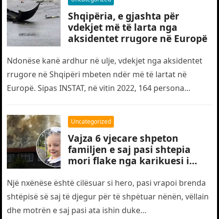
Shqipëria, e gjashta për
vdekjet më të larta nga
aksidentet rrugore në Europë
Ndonëse kanë ardhur në ulje, vdekjet nga aksidentet
rrugore në Shqipëri mbeten ndër më të lartat në
Europë. Sipas INSTAT, në vitin 2022, 164 persona
humbën jetën…
Uncategorized
Vajza 6 vjecare shpeton
familjen e saj pasi shtepia
mori flake nga karikuesi i
telefonit
Një nxënëse është cilësuar si hero, pasi vrapoi brenda
shtëpisë së saj të djegur për të shpëtuar nënën, vëllain
dhe motrën e saj pasi ata ishin duke…