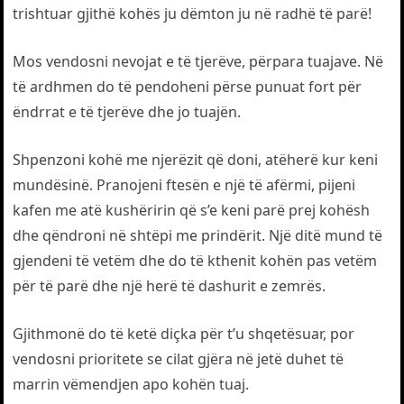
trishtuar gjithë kohës ju dëmton ju në radhë të parë!
Mos vendosni nevojat e të tjerëve, përpara tuajave. Në
të ardhmen do të pendoheni përse punuat fort për
ëndrrat e të tjerëve dhe jo tuajën.
Shpenzoni kohë me njerëzit që doni, atëherë kur keni
mundësinë. Pranojeni ftesën e një të afërmi, pijeni
kafen me atë kushëririn që s’e keni parë prej kohësh
dhe qëndroni në shtëpi me prindërit. Një ditë mund të
gjendeni të vetëm dhe do të kthenit kohën pas vetëm
për të parë dhe një herë të dashurit e zemrës.
Gjithmonë do të ketë diçka për t’u shqetësuar, por
vendosni prioritete se cilat gjëra në jetë duhet të
marrin vëmendjen apo kohën tuaj.