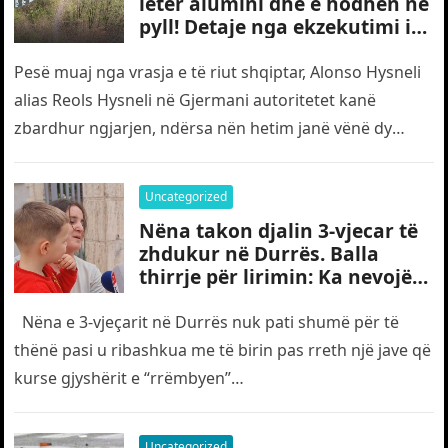
letër alumini dhe e hodhën në
pyll! Detaje nga ekzekutimi i
të riut shqiptar në Gjermani
Pesë muaj nga vrasja e të riut shqiptar, Alonso Hysneli
alias Reols Hysneli në Gjermani autoritetet kanë
zbardhur ngjarjen, ndërsa nën hetim janë vënë dy
shtetas turq,…
Uncategorized
Nëna takon djalin 3-vjecar të
zhdukur në Durrës. Balla
thirrje për lirimin: Ka nevojë
edhe për “gjyshërit”
Nëna e 3-vjeçarit në Durrës nuk pati shumë për të
thënë pasi u ribashkua me të birin pas rreth një jave që
kurse gjyshërit e “rrëmbyen”…
Uncategorized