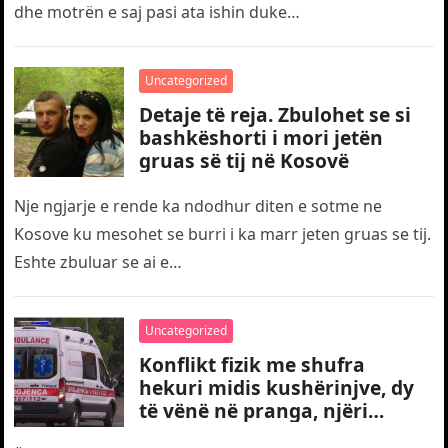
dhe motrën e saj pasi ata ishin duke…
Uncategorized
Detaje të reja. Zbulohet se si
bashkëshorti i mori jetën
gruas së tij në Kosovë
Nje ngjarje e rende ka ndodhur diten e sotme ne
Kosove ku mesohet se burri i ka marr jeten gruas se tij.
Eshte zbuluar se ai e…
Uncategorized
Konflikt fizik me shufra
hekuri midis kushërinjve, dy
të vënë në pranga, njëri
transportohet me urgjencë