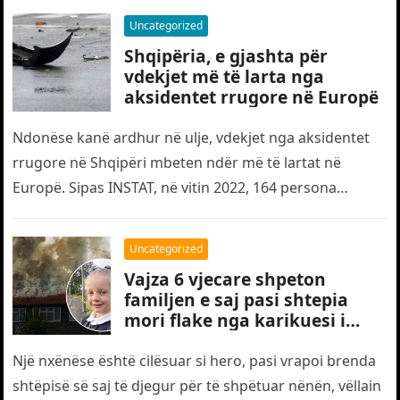
Uncategorized
Shqipëria, e gjashta për
vdekjet më të larta nga
aksidentet rrugore në Europë
Ndonëse kanë ardhur në ulje, vdekjet nga aksidentet
rrugore në Shqipëri mbeten ndër më të lartat në
Europë. Sipas INSTAT, në vitin 2022, 164 persona
humbën jetën…
Uncategorized
Vajza 6 vjecare shpeton
familjen e saj pasi shtepia
mori flake nga karikuesi i
telefonit
Një nxënëse është cilësuar si hero, pasi vrapoi brenda
shtëpisë së saj të djegur për të shpëtuar nënën, vëllain