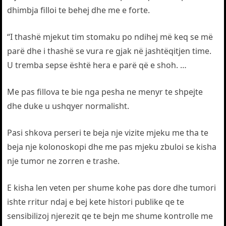
dhimbja filloi te behej dhe me e forte.
“I thashë mjekut tim stomaku po ndihej më keq se më
parë dhe i thashë se vura re gjak në jashtëqitjen time.
U tremba sepse është hera e parë që e shoh. …
Me pas fillova te bie nga pesha ne menyr te shpejte
dhe duke u ushqyer normalisht.
Pasi shkova perseri te beja nje vizite mjeku me tha te
beja nje kolonoskopi dhe me pas mjeku zbuloi se kisha
nje tumor ne zorren e trashe.
E kisha len veten per shume kohe pas dore dhe tumori
ishte rritur ndaj e bej kete histori publike qe te
sensibilizoj njerezit qe te bejn me shume kontrolle me