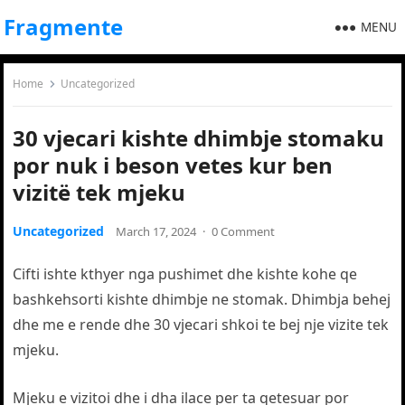
Fragmente
MENU
Home
Uncategorized
30 vjecari kishte dhimbje stomaku
por nuk i beson vetes kur ben
vizitë tek mjeku
Uncategorized
March 17, 2024
·
0 Comment
Cifti ishte kthyer nga pushimet dhe kishte kohe qe
bashkehsorti kishte dhimbje ne stomak. Dhimbja behej
dhe me e rende dhe 30 vjecari shkoi te bej nje vizite tek
mjeku.
Mjeku e vizitoi dhe i dha ilace per ta qetesuar por