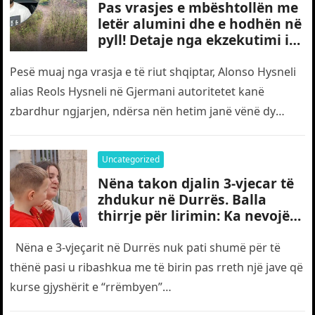
Pas vrasjes e mbështollën me
letër alumini dhe e hodhën në
pyll! Detaje nga ekzekutimi i
të riut shqiptar në Gjermani
Pesë muaj nga vrasja e të riut shqiptar, Alonso Hysneli
alias Reols Hysneli në Gjermani autoritetet kanë
zbardhur ngjarjen, ndërsa nën hetim janë vënë dy
shtetas turq,…
Uncategorized
Nëna takon djalin 3-vjecar të
zhdukur në Durrës. Balla
thirrje për lirimin: Ka nevojë
edhe për “gjyshërit”
Nëna e 3-vjeçarit në Durrës nuk pati shumë për të
thënë pasi u ribashkua me të birin pas rreth një jave që
kurse gjyshërit e “rrëmbyen”…