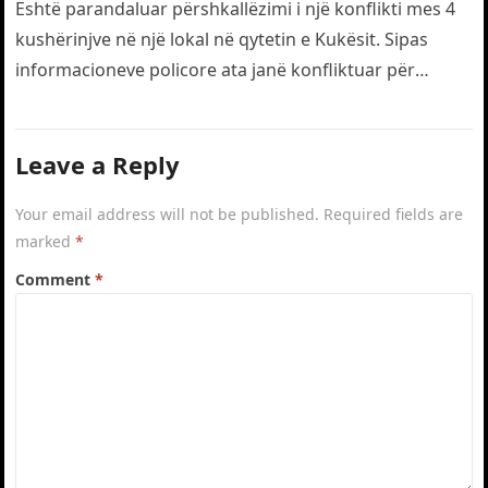
drejt traumës
Është parandaluar përshkallëzimi i një konflikti mes 4
kushërinjve në një lokal në qytetin e Kukësit. Sipas
informacioneve policore ata janë konfliktuar për
motive të dobëta. Gjatë…
Leave a Reply
Your email address will not be published.
Required fields are
marked
*
Comment
*