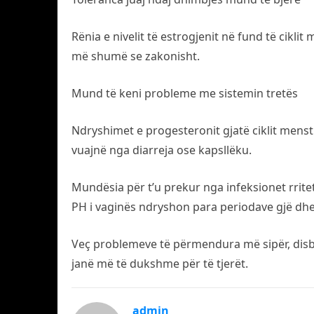
Rënia e nivelit të estrogjenit në fund të cikl
më shumë se zakonisht.
Mund të keni probleme me sistemin tretës
Ndryshimet e progesteronit gjatë ciklit menst
vuajnë nga diarreja ose kapsllëku.
Mundësia për t’u prekur nga infeksionet rrite
PH i vaginës ndryshon para periodave gjë dhe 
Veç problemeve të përmendura më sipër, disba
janë më të dukshme për të tjerët.
admin