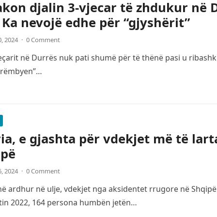
kon djalin 3-vjecar të zhdukur në Du
: Ka nevojë edhe për “gjyshërit”
0, 2024
·
0 Comment
çarit në Durrës nuk pati shumë për të thënë pasi u ribashku
“rrëmbyen”…
ia, e gjashta për vdekjet më të lar
opë
6, 2024
·
0 Comment
 ardhur në ulje, vdekjet nga aksidentet rrugore në Shqipë
itin 2022, 164 persona humbën jetën…