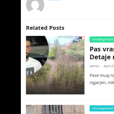
Related Posts
Uncategorized
Pas vra
Detaje 
admin
·
April 2
Pesë muaj ng
ngjarjen, nd
Uncategorized