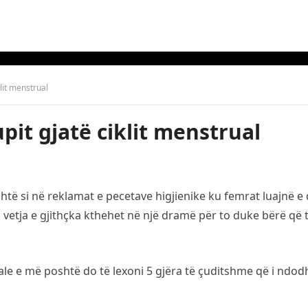
klit menstrual
upit gjatë ciklit menstrual
htë si në reklamat e pecetave higjienike ku femrat luajnë e
 vetja e gjithçka kthehet në një dramë për to duke bërë që të
e e më poshtë do të lexoni 5 gjëra të çuditshme që i ndodhi