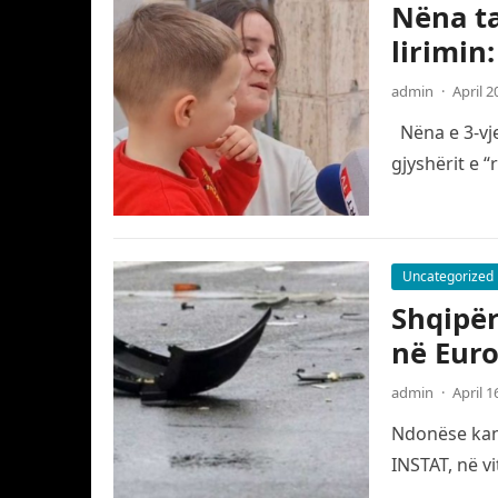
Nëna ta
lirimin
admin
·
April 2
Nëna e 3-vje
gjyshërit e 
Uncategorized
Shqipër
në Eur
admin
·
April 1
Ndonëse kanë
INSTAT, në v