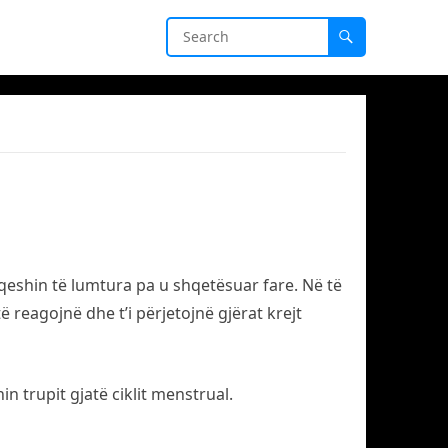
 qeshin të lumtura pa u shqetësuar fare. Në të
 reagojnë dhe t’i përjetojnë gjërat krejt
n trupit gjatë ciklit menstrual.