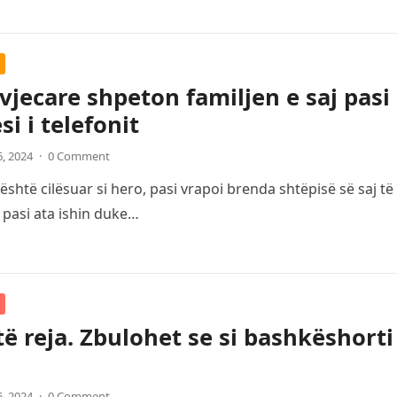
 vjecare shpeton familjen e saj pasi
si i telefonit
6, 2024
·
0 Comment
është cilësuar si hero, pasi vrapoi brenda shtëpisë së saj t
 pasi ata ishin duke…
të reja. Zbulohet se si bashkëshorti 
6, 2024
·
0 Comment