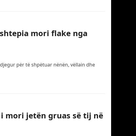
 shtepia mori flake nga
ë djegur për të shpëtuar nënën, vëllain dhe
i mori jetën gruas së tij në