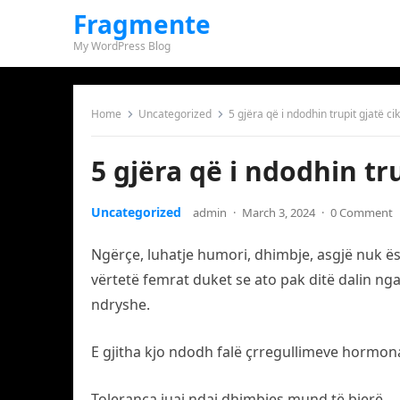
Fragmente
My WordPress Blog
Home
Uncategorized
5 gjëra që i ndodhin trupit gjatë ci
5 gjëra që i ndodhin tr
Uncategorized
admin
·
March 3, 2024
·
0 Comment
Ngërçe, luhatje humori, dhimbje, asgjë nuk ës
vërtetë femrat duket se ato pak ditë dalin nga
ndryshe.
E gjitha kjo ndodh falë çrregullimeve hormonal
Toleranca juaj ndaj dhimbjes mund të bjerë