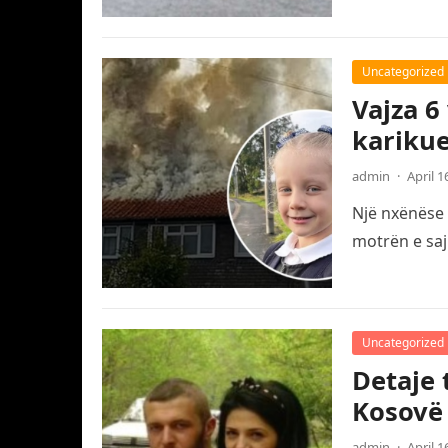
Uncategorized
Vajza 6
karikue
admin
·
April 1
Një nxënëse 
motrën e saj
Uncategorized
Detaje 
Kosovë
admin
·
April 1