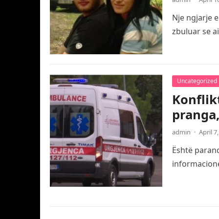
Nje ngjarje 
zbuluar se a
Uncategorized
Konflik
pranga,
admin
·
April 7
Është paranda
informacione