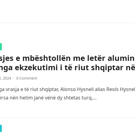
sjes e mbështollën me letër alumin
nga ekzekutimi i të riut shqiptar n
2, 2024
·
0 Comment
a vrasja e të riut shqiptar, Alonso Hysneli alias Reols Hysn
ërsa nën hetim janë vënë dy shtetas turq,…