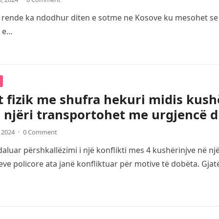
e rende ka ndodhur diten e sotme ne Kosove ku mesohet se bu
i e…
t fizik me shufra hekuri midis kush
 njëri transportohet me urgjencë d
, 2024
·
0 Comment
luar përshkallëzimi i një konflikti mes 4 kushërinjve në një
ve policore ata janë konfliktuar për motive të dobëta. Gja