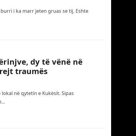
rri i ka marr jeten gruas se tij. Eshte
ërinjve, dy të vënë në
rejt traumës
 lokal në qytetin e Kukësit. Sipas
të…