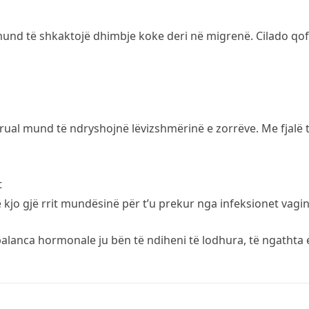
it mund të shkaktojë dhimbje koke deri në migrenë. Cilado qo
rual mund të ndryshojnë lëvizshmërinë e zorrëve. Me fjalë t
t
kjo gjë rrit mundësinë për t’u prekur nga infeksionet vagin
lanca hormonale ju bën të ndiheni të lodhura, të ngathta 