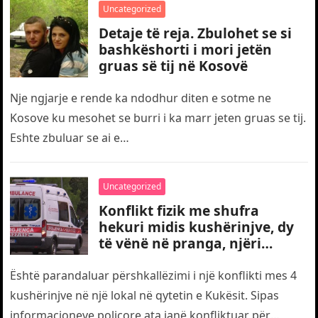
Uncategorized
Detaje të reja. Zbulohet se si
bashkëshorti i mori jetën
gruas së tij në Kosovë
Nje ngjarje e rende ka ndodhur diten e sotme ne
Kosove ku mesohet se burri i ka marr jeten gruas se tij.
Eshte zbuluar se ai e…
Uncategorized
Konflikt fizik me shufra
hekuri midis kushërinjve, dy
të vënë në pranga, njëri
transportohet me urgjencë
drejt traumës
Është parandaluar përshkallëzimi i një konflikti mes 4
kushërinjve në një lokal në qytetin e Kukësit. Sipas
informacioneve policore ata janë konfliktuar për