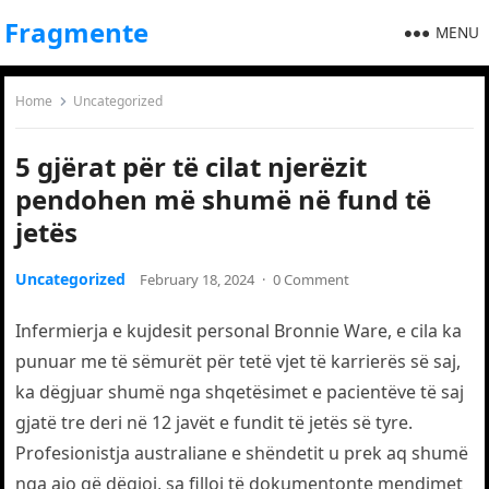
Fragmente
MENU
Home
Uncategorized
5 gjërat për të cilat njerëzit
pendohen më shumë në fund të
jetës
Uncategorized
February 18, 2024
·
0 Comment
Infermierja e kujdesit personal Bronnie Ware, e cila ka
punuar me të sëmurët për tetë vjet të karrierës së saj,
ka dëgjuar shumë nga shqetësimet e pacientëve të saj
gjatë tre deri në 12 javët e fundit të jetës së tyre.
Profesionistja australiane e shëndetit u prek aq shumë
nga ajo që dëgjoi, sa filloi të dokumentonte mendimet