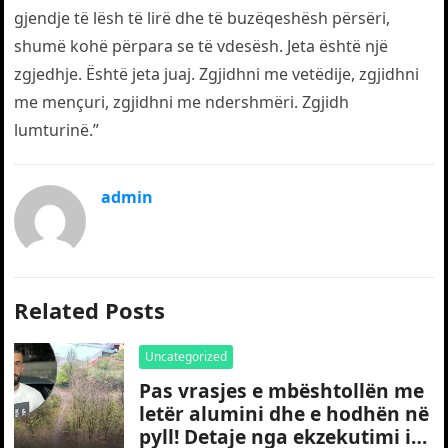
gjendje të lësh të lirë dhe të buzëqeshësh përsëri,
shumë kohë përpara se të vdesësh. Jeta është një
zgjedhje. Është jeta juaj. Zgjidhni me vetëdije, zgjidhni
me mençuri, zgjidhni me ndershmëri. Zgjidh
lumturinë.”
admin
Related Posts
Uncategorized
Pas vrasjes e mbështollën me
letër alumini dhe e hodhën në
pyll! Detaje nga ekzekutimi i