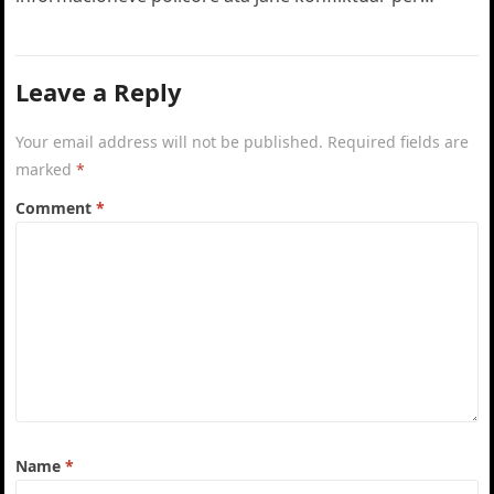
motive të dobëta. Gjatë…
Leave a Reply
Your email address will not be published.
Required fields are
marked
*
Comment
*
Name
*