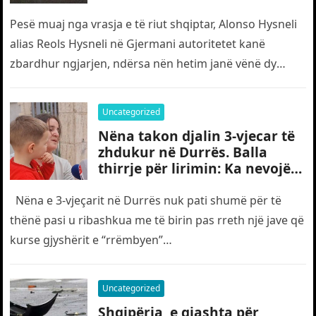
të riut shqiptar në Gjermani
Pesë muaj nga vrasja e të riut shqiptar, Alonso Hysneli
alias Reols Hysneli në Gjermani autoritetet kanë
zbardhur ngjarjen, ndërsa nën hetim janë vënë dy
shtetas turq,…
Uncategorized
Nëna takon djalin 3-vjecar të
zhdukur në Durrës. Balla
thirrje për lirimin: Ka nevojë
edhe për “gjyshërit”
Nëna e 3-vjeçarit në Durrës nuk pati shumë për të
thënë pasi u ribashkua me të birin pas rreth një jave që
kurse gjyshërit e “rrëmbyen”…
Uncategorized
Shqipëria, e gjashta për