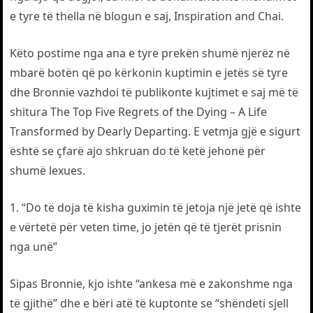
e tyre të thella në blogun e saj, Inspiration and Chai.
Këto postime nga ana e tyre prekën shumë njerëz në
mbarë botën që po kërkonin kuptimin e jetës së tyre
dhe Bronnie vazhdoi të publikonte kujtimet e saj më të
shitura The Top Five Regrets of the Dying – A Life
Transformed by Dearly Departing. E vetmja gjë e sigurt
është se çfarë ajo shkruan do të ketë jehonë për
shumë lexues.
1. “Do të doja të kisha guximin të jetoja një jetë që ishte
e vërtetë për veten time, jo jetën që të tjerët prisnin
nga unë”
Sipas Bronnie, kjo ishte “ankesa më e zakonshme nga
të gjithë” dhe e bëri atë të kuptonte se “shëndeti sjell