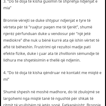
3. “Do të doja të kisha guximin të shprehja ndjenjat e
mia”
Bronnie vërejti se duke shtypur ndjenjat e tyre të
vërteta për të “ruajtur paqen me të tjerët”, shumë
njerëz përfunduan duke u vendosur për “një jetë
mediokre” dhe nuk u bënë kurrë ata që ishin vërtet të
aftë të bëheshin. Frustrimi që rezultoi madje pati
efekte fizike, duke i çuar ata të zhvillonin sëmundje të
lidhura me shqetësimin e thellë që ndjenin.
4. “Do të doja të kisha qëndruar në kontakt me miqtë e
mi”
Shumë shpesh në moshë madhore, do të zbulojmë se
largohemi nga miqtë tanë të ngushtë për shkak të
ritmit të vrullshëm të jetës sonë. Fatkeqësisht, Bronnie