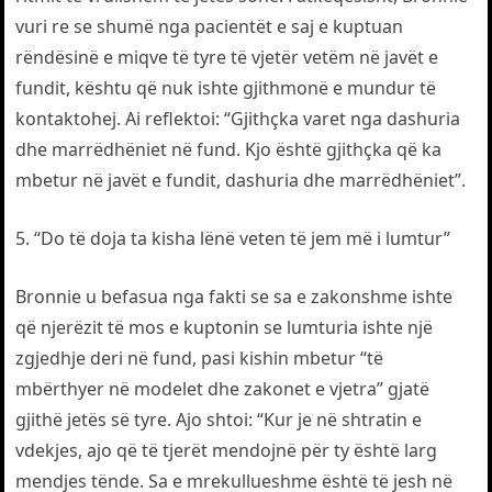
vuri re se shumë nga pacientët e saj e kuptuan
rëndësinë e miqve të tyre të vjetër vetëm në javët e
fundit, kështu që nuk ishte gjithmonë e mundur të
kontaktohej. Ai reflektoi: “Gjithçka varet nga dashuria
dhe marrëdhëniet në fund. Kjo është gjithçka që ka
mbetur në javët e fundit, dashuria dhe marrëdhëniet”.
5. “Do të doja ta kisha lënë veten të jem më i lumtur”
Bronnie u befasua nga fakti se sa e zakonshme ishte
që njerëzit të mos e kuptonin se lumturia ishte një
zgjedhje deri në fund, pasi kishin mbetur “të
mbërthyer në modelet dhe zakonet e vjetra” gjatë
gjithë jetës së tyre. Ajo shtoi: “Kur je në shtratin e
vdekjes, ajo që të tjerët mendojnë për ty është larg
mendjes tënde. Sa e mrekullueshme është të jesh në