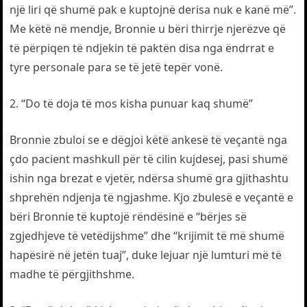
një liri që shumë pak e kuptojnë derisa nuk e kanë më”.
Me këtë në mendje, Bronnie u bëri thirrje njerëzve që
të përpiqen të ndjekin të paktën disa nga ëndrrat e
tyre personale para se të jetë tepër vonë.
2. “Do të doja të mos kisha punuar kaq shumë”
Bronnie zbuloi se e dëgjoi këtë ankesë të veçantë nga
çdo pacient mashkull për të cilin kujdesej, pasi shumë
ishin nga brezat e vjetër, ndërsa shumë gra gjithashtu
shprehën ndjenja të ngjashme. Kjo zbulesë e veçantë e
bëri Bronnie të kuptojë rëndësinë e “bërjes së
zgjedhjeve të vetëdijshme” dhe “krijimit të më shumë
hapësirë në jetën tuaj”, duke lejuar një lumturi më të
madhe të përgjithshme.