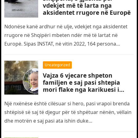
vdekjet më të larta nga
aksidentet rrugore në Europë
Ndonëse kanë ardhur në ulje, vdekjet nga aksidentet
rrugore në Shqipëri mbeten ndër më të lartat në
Europë. Sipas INSTAT, në vitin 2022, 164 persona
humbën jetën…
Uncategorized
Vajza 6 vjecare shpeton
familjen e saj pasi shtepia
mori flake nga karikuesi i
telefonit
Një nxënëse është cilësuar si hero, pasi vrapoi brenda
shtëpisë së saj të djegur për të shpëtuar nënën, vëllain
dhe motrën e saj pasi ata ishin duke…