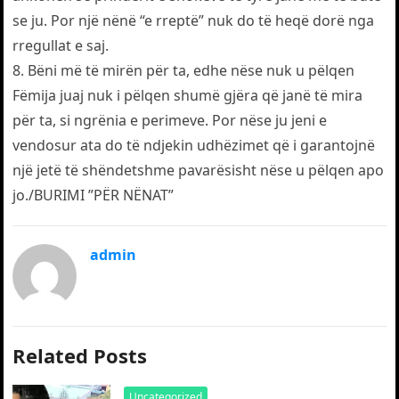
se ju. Por një nënë “e rreptë” nuk do të heqë dorë nga
rregullat e saj.
8. Bëni më të mirën për ta, edhe nëse nuk u pëlqen
Fëmija juaj nuk i pëlqen shumë gjëra që janë të mira
për ta, si ngrënia e perimeve. Por nëse ju jeni e
vendosur ata do të ndjekin udhëzimet që i garantojnë
një jetë të shëndetshme pavarësisht nëse u pëlqen apo
jo./BURIMI ”PËR NËNAT”
admin
Related Posts
Uncategorized