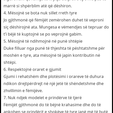
marrë si shpërblim atë që dëshiron.
4. Mësojnë se bota nuk sillet rreth tyre
Jo gjithmonë që fëmijët zemërohen duhet të veproni
siç dëshirojnë ata. Mungesa e vëmendjes së tepruar do
t’i bëjë të kuptojnë se po veprojnë gabim.
5. Mësojnë të ndihmojnë në punë shtëpie
Duke filluar nga punë të thjeshta të pështatshme për
moshën e tyre, ata mësojnë të japin kontributin në
shtëpi.
6. Respektojnë oraret e gjumit
Gjumi i rehatshëm dhe plotësimi i orareve të duhura
ndikon drejtpërdrejt në një jetë të shëndetshme dhe
zhvillimin e fëmijëve.
7. Nuk ndjek modelet e prindërve të tjerë
Fëmijët gjithmonë do të bëjnë krahasime dhe do të
ankohen se prindërit e shokëve të tyre janë më të butë