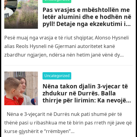
Pas vrasjes e mbështollën me
letër alumini dhe e hodhën në
pyll! Detaje nga ekzekutimi i
të riut shqiptar në Gjermani
Pesë muaj nga vrasja e të riut shqiptar, Alonso Hysneli
alias Reols Hysneli në Gjermani autoritetet kanë
zbardhur ngjarjen, ndërsa nën hetim janë vënë dy
shtetas turq,…
Uncategorized
Nëna takon djalin 3-vjecar të
zhdukur në Durrës. Balla
thirrje për lirimin: Ka nevojë
edhe për “gjyshërit”
Nëna e 3-vjeçarit në Durrës nuk pati shumë për të
thënë pasi u ribashkua me të birin pas rreth një jave që
kurse gjyshërit e “rrëmbyen”…