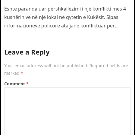
transportohet me urgjencë
drejt traumës
Është parandaluar përshkallëzimi i një konflikti mes 4
kushërinjve në një lokal në qytetin e Kukësit. Sipas
informacioneve policore ata janë konfliktuar për
motive të dobëta. Gjatë…
Leave a Reply
Your email address will not be published.
Required fields are
marked
*
Comment
*