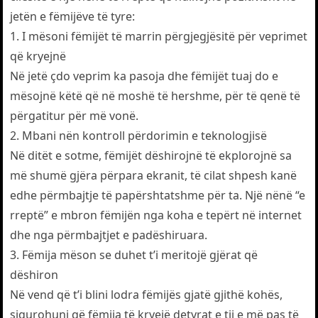
jetën e fëmijëve të tyre:
1. I mësoni fëmijët të marrin përgjegjësitë për veprimet
që kryejnë
Në jetë çdo veprim ka pasoja dhe fëmijët tuaj do e
mësojnë këtë që në moshë të hershme, për të qenë të
përgatitur për më vonë.
2. Mbani nën kontroll përdorimin e teknologjisë
Në ditët e sotme, fëmijët dëshirojnë të ekplorojnë sa
më shumë gjëra përpara ekranit, të cilat shpesh kanë
edhe përmbajtje të papërshtatshme për ta. Një nënë “e
rreptë” e mbron fëmijën nga koha e tepërt në internet
dhe nga përmbajtjet e padëshiruara.
3. Fëmija mëson se duhet t’i meritojë gjërat që
dëshiron
Në vend që t’i blini lodra fëmijës gjatë gjithë kohës,
sigurohuni që fëmija të kryejë detyrat e tij e më pas të