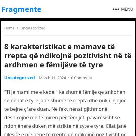
Fragmente
MENU
Home
Uncategorized
8 karakteristikat e mamave të
rrepta që ndikojnë pozitivisht në të
ardhmen e fëmijëve të tyre
Uncategorized
March 11, 2024
·
0 Comment
“Ti je mami më e keqe!” Ka shumë fëmijë që ankohen
se nënat e tyre janë shumë të rrepta dhe nuk i lejojnë
të bëjnë çfarë duan. Në fakt nënat gjithmonë
dëshirojnë më të mirën për fëmijët, pavarësisht se
ndonjëherë duken më strikte në sytë e tyre. Cilat janë
cilësitë e një nëne të rreptë që ndikojnë pozitivisht në