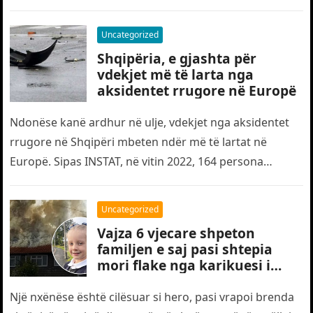
Uncategorized
Shqipëria, e gjashta për
vdekjet më të larta nga
aksidentet rrugore në Europë
Ndonëse kanë ardhur në ulje, vdekjet nga aksidentet
rrugore në Shqipëri mbeten ndër më të lartat në
Europë. Sipas INSTAT, në vitin 2022, 164 persona
humbën jetën…
Uncategorized
Vajza 6 vjecare shpeton
familjen e saj pasi shtepia
mori flake nga karikuesi i
telefonit
Një nxënëse është cilësuar si hero, pasi vrapoi brenda