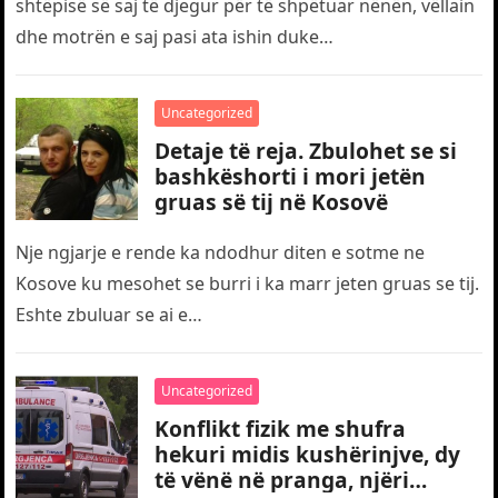
shtëpisë së saj të djegur për të shpëtuar nënën, vëllain
dhe motrën e saj pasi ata ishin duke…
Uncategorized
Detaje të reja. Zbulohet se si
bashkëshorti i mori jetën
gruas së tij në Kosovë
Nje ngjarje e rende ka ndodhur diten e sotme ne
Kosove ku mesohet se burri i ka marr jeten gruas se tij.
Eshte zbuluar se ai e…
Uncategorized
Konflikt fizik me shufra
hekuri midis kushërinjve, dy
të vënë në pranga, njëri