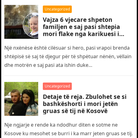
Uncategorized
Vajza 6 vjecare shpeton
familjen e saj pasi shtepia
mori flake nga karikuesi i
telefonit
Një nxënëse është cilësuar si hero, pasi vrapoi brenda
shtëpisë së saj të djegur për të shpëtuar nënën, vëllain
dhe motrën e saj pasi ata ishin duke…
Uncategorized
Detaje të reja. Zbulohet se si
bashkëshorti i mori jetën
gruas së tij në Kosovë
Nje ngjarje e rende ka ndodhur diten e sotme ne
Kosove ku mesohet se burri i ka marr jeten gruas se tij.