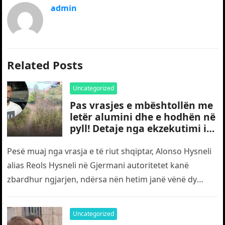
admin
Related Posts
Uncategorized
Pas vrasjes e mbështollën me
letër alumini dhe e hodhën në
pyll! Detaje nga ekzekutimi i
të riut shqiptar në Gjermani
Pesë muaj nga vrasja e të riut shqiptar, Alonso Hysneli
alias Reols Hysneli në Gjermani autoritetet kanë
zbardhur ngjarjen, ndërsa nën hetim janë vënë dy
shtetas turq,…
Uncategorized