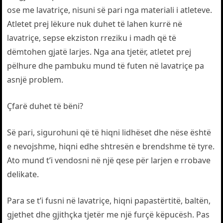
ose me lavatriçe, nisuni së pari nga materiali i atleteve.
Atletet prej lëkure nuk duhet të lahen kurrë në
lavatriçe, sepse ekziston rreziku i madh që të
dëmtohen gjatë larjes. Nga ana tjetër, atletet prej
pëlhure dhe pambuku mund të futen në lavatriçe pa
asnjë problem.
Çfarë duhet të bëni?
Së pari, sigurohuni që të hiqni lidhëset dhe nëse është
e nevojshme, hiqni edhe shtresën e brendshme të tyre.
Ato mund t’i vendosni në një qese për larjen e rrobave
delikate.
Para se t’i fusni në lavatriçe, hiqni papastërtitë, baltën,
gjethet dhe gjithçka tjetër me një furçë këpucësh. Pas