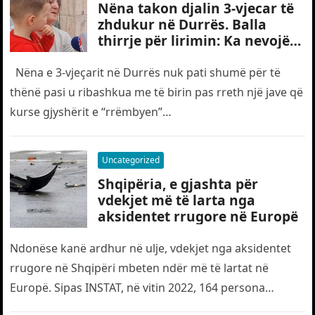
Nëna takon djalin 3-vjecar të
zhdukur në Durrës. Balla
thirrje për lirimin: Ka nevojë
edhe për “gjyshërit”
Nëna e 3-vjeçarit në Durrës nuk pati shumë për të
thënë pasi u ribashkua me të birin pas rreth një jave që
kurse gjyshërit e “rrëmbyen”…
Uncategorized
Shqipëria, e gjashta për
vdekjet më të larta nga
aksidentet rrugore në Europë
Ndonëse kanë ardhur në ulje, vdekjet nga aksidentet
rrugore në Shqipëri mbeten ndër më të lartat në
Europë. Sipas INSTAT, në vitin 2022, 164 persona
humbën jetën…