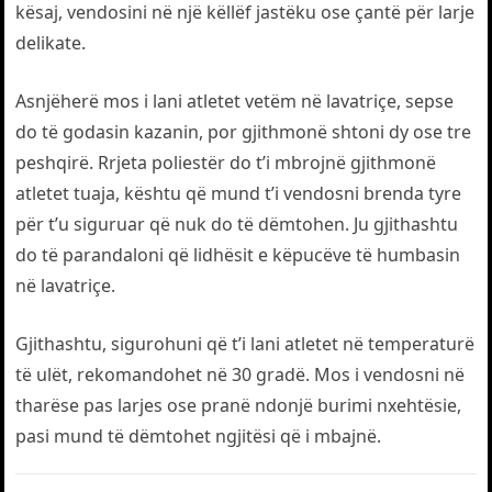
kësaj, vendosini në një këllëf jastëku ose çantë për larje
delikate.
Asnjëherë mos i lani atletet vetëm në lavatriçe, sepse
do të godasin kazanin, por gjithmonë shtoni dy ose tre
peshqirë. Rrjeta poliestër do t’i mbrojnë gjithmonë
atletet tuaja, kështu që mund t’i vendosni brenda tyre
për t’u siguruar që nuk do të dëmtohen. Ju gjithashtu
do të parandaloni që lidhësit e këpucëve të humbasin
në lavatriçe.
Gjithashtu, sigurohuni që t’i lani atletet në temperaturë
të ulët, rekomandohet në 30 gradë. Mos i vendosni në
tharëse pas larjes ose pranë ndonjë burimi nxehtësie,
pasi mund të dëmtohet ngjitësi që i mbajnë.