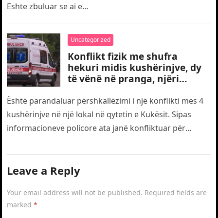
Eshte zbuluar se ai e…
Uncategorized
Konflikt fizik me shufra
hekuri midis kushërinjve, dy
të vënë në pranga, njëri
transportohet me urgjencë
drejt traumës
Është parandaluar përshkallëzimi i një konflikti mes 4
kushërinjve në një lokal në qytetin e Kukësit. Sipas
informacioneve policore ata janë konfliktuar për
motive të dobëta. Gjatë…
Leave a Reply
Your email address will not be published.
Required fields are
marked
*