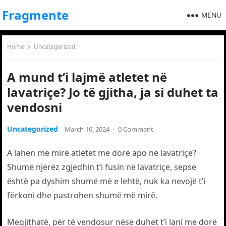
Fragmente
MENU
Home
Uncategorized
A mund t’i lajmë atletet në
lavatriçe? Jo të gjitha, ja si duhet ta
vendosni
Uncategorized
March 16, 2024
·
0 Comment
A lahen më mirë atletet me dorë apo në lavatriçe?
Shumë njerëz zgjedhin t’i fusin në lavatriçe, sepse
është pa dyshim shumë më e lehtë, nuk ka nevojë t’i
fërkoni dhe pastrohen shumë më mirë.
Megjithatë, për të vendosur nëse duhet t’i lani me dorë