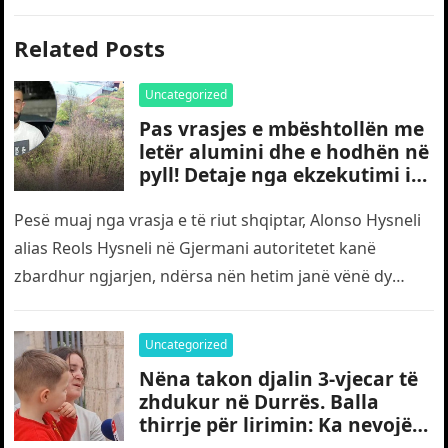
Related Posts
Uncategorized
Pas vrasjes e mbështollën me
letër alumini dhe e hodhën në
pyll! Detaje nga ekzekutimi i
të riut shqiptar në Gjermani
Pesë muaj nga vrasja e të riut shqiptar, Alonso Hysneli
alias Reols Hysneli në Gjermani autoritetet kanë
zbardhur ngjarjen, ndërsa nën hetim janë vënë dy
shtetas turq,…
Uncategorized
Nëna takon djalin 3-vjecar të
zhdukur në Durrës. Balla
thirrje për lirimin: Ka nevojë
edhe për “gjyshërit”