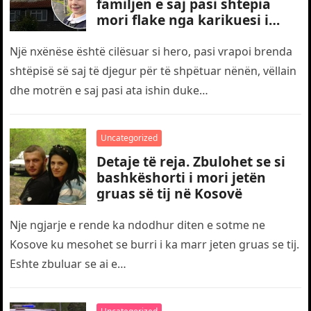
familjen e saj pasi shtepia
mori flake nga karikuesi i
telefonit
Një nxënëse është cilësuar si hero, pasi vrapoi brenda
shtëpisë së saj të djegur për të shpëtuar nënën, vëllain
dhe motrën e saj pasi ata ishin duke…
Uncategorized
Detaje të reja. Zbulohet se si
bashkëshorti i mori jetën
gruas së tij në Kosovë
Nje ngjarje e rende ka ndodhur diten e sotme ne
Kosove ku mesohet se burri i ka marr jeten gruas se tij.
Eshte zbuluar se ai e…