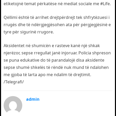
etiketojnë temat përkatëse në mediat sociale me #Life.
Qëllimi është të arrihet drejtpërdrejt tek shfrytëzuesi i
rrugës dhe të ndërgjegjësohen ata për përgjegjësinë e
tyre për sigurinë rrugore.
Aksidentet në shumicën e rasteve kanë një shkak
njerëzor, sepse rregullat janë injoruar. Policia shpreson
se puna edukative do të parandalojë disa aksidente
sepse shumë shkelës të rëndë nuk mund të ndalohen
me gjoba të larta apo me ndalim të drejtimit.
/Telegrafi/
admin