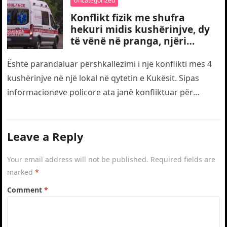
Uncategorized
Konflikt fizik me shufra
hekuri midis kushërinjve, dy
të vënë në pranga, njëri
transportohet me urgjencë
drejt traumës
Është parandaluar përshkallëzimi i një konflikti mes 4
kushërinjve në një lokal në qytetin e Kukësit. Sipas
informacioneve policore ata janë konfliktuar për
motive të dobëta. Gjatë…
Leave a Reply
Your email address will not be published.
Required fields are
marked
*
Comment
*