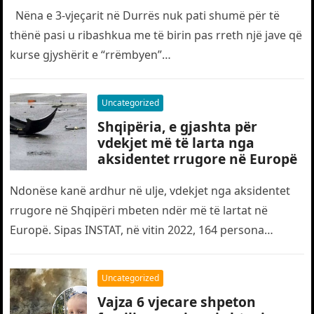
Nëna e 3-vjeçarit në Durrës nuk pati shumë për të
thënë pasi u ribashkua me të birin pas rreth një jave që
kurse gjyshërit e “rrëmbyen”…
Uncategorized
Shqipëria, e gjashta për
vdekjet më të larta nga
aksidentet rrugore në Europë
Ndonëse kanë ardhur në ulje, vdekjet nga aksidentet
rrugore në Shqipëri mbeten ndër më të lartat në
Europë. Sipas INSTAT, në vitin 2022, 164 persona
humbën jetën…
Uncategorized
Vajza 6 vjecare shpeton