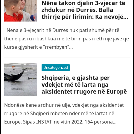
Nëna takon djalin 3-vjecar të
zhdukur në Durrës. Balla
thirrje për lirimin: Ka nevojë
edhe për “gjyshërit”
Nëna e 3-vjeçarit në Durrës nuk pati shumë për të
thënë pasi u ribashkua me të birin pas rreth një jave që
kurse gjyshërit e “rrëmbyen”…
Uncategorized
Shqipëria, e gjashta për
vdekjet më të larta nga
aksidentet rrugore në Europë
Ndonëse kanë ardhur në ulje, vdekjet nga aksidentet
rrugore në Shqipëri mbeten ndër më të lartat në
Europë. Sipas INSTAT, në vitin 2022, 164 persona
humbën jetën…