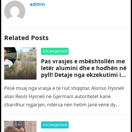
admin
Related Posts
Uncategorized
Pas vrasjes e mbështollën me
letër alumini dhe e hodhën në
pyll! Detaje nga ekzekutimi i
të riut shqiptar në Gjermani
Pesë muaj nga vrasja e të riut shqiptar, Alonso Hysneli
alias Reols Hysneli në Gjermani autoritetet kanë
zbardhur ngjarjen, ndërsa nën hetim janë vënë dy
shtetas turq,…
Uncategorized