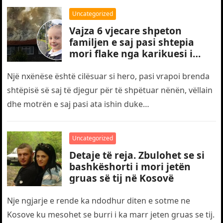
Uncategorized
Vajza 6 vjecare shpeton
familjen e saj pasi shtepia
mori flake nga karikuesi i
telefonit
Një nxënëse është cilësuar si hero, pasi vrapoi brenda
shtëpisë së saj të djegur për të shpëtuar nënën, vëllain
dhe motrën e saj pasi ata ishin duke…
Uncategorized
Detaje të reja. Zbulohet se si
bashkëshorti i mori jetën
gruas së tij në Kosovë
Nje ngjarje e rende ka ndodhur diten e sotme ne
Kosove ku mesohet se burri i ka marr jeten gruas se tij.