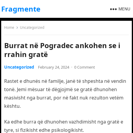
Fragmente
MENU
Home
Uncategorized
Burrat në Pogradec ankohen se i
rrahin gratë
Uncategorized
February 24, 2024
·
0 Comment
Rastet e dhunës në familje, janë të shpeshta në vendin
tonë. Jemi mësuar të dëgjojmë se gratë dhunohen
masivisht nga burrat, por në fakt nuk rezulton vetëm
kështu.
Ka edhe burra që dhunohen vazhdimisht nga gratë e
tyre, si fizikisht edhe psikologikisht.