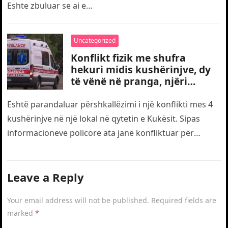
Eshte zbuluar se ai e…
Uncategorized
Konflikt fizik me shufra
hekuri midis kushërinjve, dy
të vënë në pranga, njëri
transportohet me urgjencë
drejt traumës
Është parandaluar përshkallëzimi i një konflikti mes 4
kushërinjve në një lokal në qytetin e Kukësit. Sipas
informacioneve policore ata janë konfliktuar për
motive të dobëta. Gjatë…
Leave a Reply
Your email address will not be published.
Required fields are
marked
*