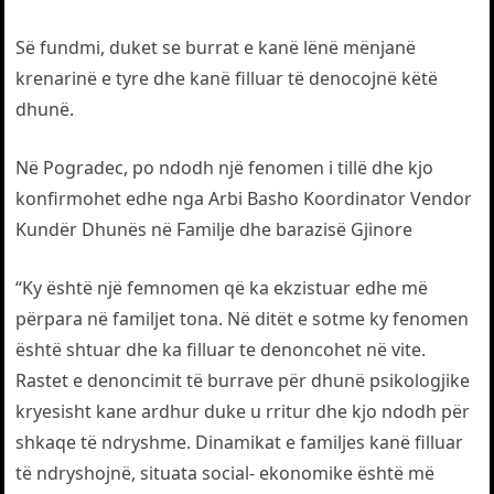
Së fundmi, duket se burrat e kanë lënë mënjanë
krenarinë e tyre dhe kanë filluar të denocojnë këtë
dhunë.
Në Pogradec, po ndodh një fenomen i tillë dhe kjo
konfirmohet edhe nga Arbi Basho Koordinator Vendor
Kundër Dhunës në Familje dhe barazisë Gjinore
“Ky është një femnomen që ka ekzistuar edhe më
përpara në familjet tona. Në ditët e sotme ky fenomen
është shtuar dhe ka filluar te denoncohet në vite.
Rastet e denoncimit të burrave për dhunë psikologjike
kryesisht kane ardhur duke u rritur dhe kjo ndodh për
shkaqe të ndryshme. Dinamikat e familjes kanë filluar
të ndryshojnë, situata social- ekonomike është më