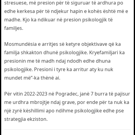
stresuese, më presion për të siguruar të ardhura po
edhe kerkesa për të ndjekur hapin e kohës është më e
madhe. Kjo ka ndikuar në presion psikologjik të
familjes.
Mosmundësia e arritjes së ketyre objektivave që ka
familja shkakton dhunë psikologjike. Kryefamiljari ka
presionin me të madh ndaj ndodh edhe dhuna
psikologjike. Presioni i tyre ka arritur aty ku nuk
mundet më”-ka thënë ai.
Për vitin 2022-2023 në Pogradec, janë 7 burra të pajisur
me urdhra mbrojtje ndaj grave, por ende për ta nuk ka
një zyrë këshillimi apo ndihme psikologjike edhe pse
strategjia ekziston.