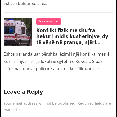
Eshte zbuluar se ai e…
Uncategorized
Konflikt fizik me shufra
hekuri midis kushërinjve, dy
të vënë në pranga, njëri
transportohet me urgjencë
drejt traumës
Është parandaluar përshkallëzimi i një konflikti mes 4
kushërinjve në një lokal në qytetin e Kukësit. Sipas
informacioneve policore ata janë konfliktuar për
motive të dobëta. Gjatë…
Leave a Reply
Your email address will not be published.
Required fields are
marked
*