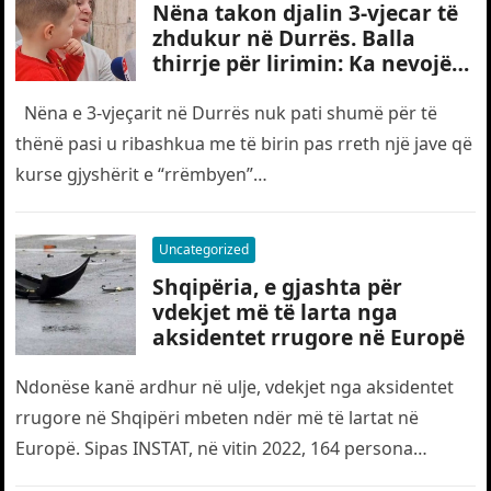
Nëna takon djalin 3-vjecar të
zhdukur në Durrës. Balla
thirrje për lirimin: Ka nevojë
edhe për “gjyshërit”
Nëna e 3-vjeçarit në Durrës nuk pati shumë për të
thënë pasi u ribashkua me të birin pas rreth një jave që
kurse gjyshërit e “rrëmbyen”…
Uncategorized
Shqipëria, e gjashta për
vdekjet më të larta nga
aksidentet rrugore në Europë
Ndonëse kanë ardhur në ulje, vdekjet nga aksidentet
rrugore në Shqipëri mbeten ndër më të lartat në
Europë. Sipas INSTAT, në vitin 2022, 164 persona
humbën jetën…