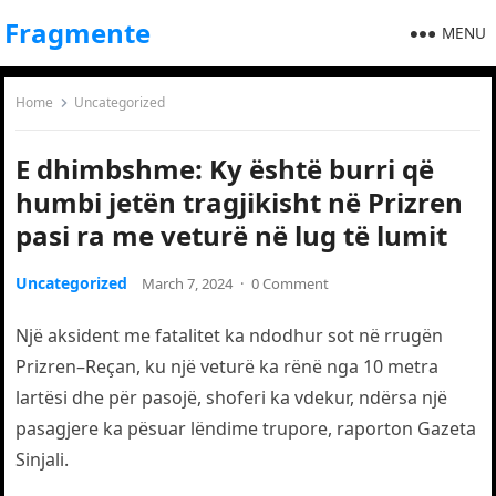
Fragmente
MENU
Home
Uncategorized
E dhimbshme: Ky është burri që
humbi jetën tragjikisht në Prizren
pasi ra me veturë në lug të lumit
Uncategorized
March 7, 2024
·
0 Comment
Një aksident me fatalitet ka ndodhur sot në rrugën
Prizren–Reçan, ku një veturë ka rënë nga 10 metra
lartësi dhe për pasojë, shoferi ka vdekur, ndërsa një
pasagjere ka pësuar lëndime trupore, raporton Gazeta
Sinjali.