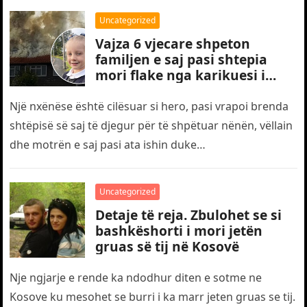
Uncategorized
Vajza 6 vjecare shpeton
familjen e saj pasi shtepia
mori flake nga karikuesi i
telefonit
Një nxënëse është cilësuar si hero, pasi vrapoi brenda
shtëpisë së saj të djegur për të shpëtuar nënën, vëllain
dhe motrën e saj pasi ata ishin duke…
Uncategorized
Detaje të reja. Zbulohet se si
bashkëshorti i mori jetën
gruas së tij në Kosovë
Nje ngjarje e rende ka ndodhur diten e sotme ne
Kosove ku mesohet se burri i ka marr jeten gruas se tij.