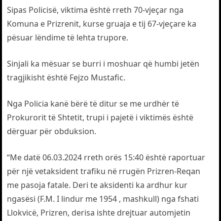
Sipas Policisë, viktima është rreth 70-vjeçar nga
Komuna e Prizrenit, kurse gruaja e tij 67-vjeçare ka
pësuar lëndime të lehta trupore.
Sinjali ka mësuar se burri i moshuar që humbi jetën
tragjikisht është Fejzo Mustafic.
Nga Policia kanë bërë të ditur se me urdhër të
Prokurorit të Shtetit, trupi i pajetë i viktimës është
dërguar për obduksion.
“Me datë 06.03.2024 rreth orës 15:40 është raportuar
për një vetaksident trafiku në rrugën Prizren-Reqan
me pasoja fatale. Deri te aksidenti ka ardhur kur
ngasësi (F.M. I lindur me 1954 , mashkull) nga fshati
Llokvicë, Prizren, derisa ishte drejtuar automjetin