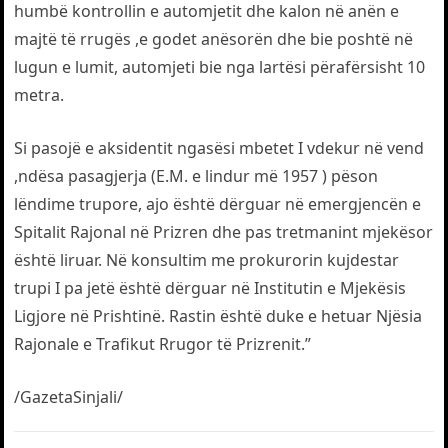
humbë kontrollin e automjetit dhe kalon në anën e
majtë të rrugës ,e godet anësorën dhe bie poshtë në
lugun e lumit, automjeti bie nga lartësi përafërsisht 10
metra.
Si pasojë e aksidentit ngasësi mbetet I vdekur në vend
,ndësa pasagjerja (E.M. e lindur më 1957 ) pëson
lëndime trupore, ajo është dërguar në emergjencën e
Spitalit Rajonal në Prizren dhe pas tretmanint mjekësor
është liruar. Në konsultim me prokurorin kujdestar
trupi I pa jetë është dërguar në Institutin e Mjekësis
Ligjore në Prishtinë. Rastin është duke e hetuar Njësia
Rajonale e Trafikut Rrugor të Prizrenit.”
/GazetaSinjali/