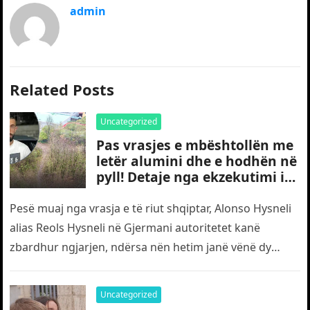
admin
Related Posts
Uncategorized
Pas vrasjes e mbështollën me
letër alumini dhe e hodhën në
pyll! Detaje nga ekzekutimi i
të riut shqiptar në Gjermani
Pesë muaj nga vrasja e të riut shqiptar, Alonso Hysneli
alias Reols Hysneli në Gjermani autoritetet kanë
zbardhur ngjarjen, ndërsa nën hetim janë vënë dy
shtetas turq,…
Uncategorized