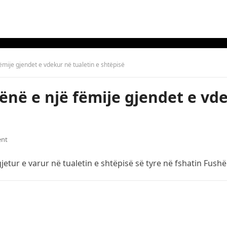
ëmije gjendet e vdekur në tualetin e shtëpisë
ënë e një fëmije gjendet e vd
nt
gjetur e varur në tualetin e shtëpisë së tyre në fshatin Fushë