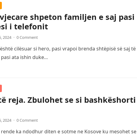
 vjecare shpeton familjen e saj pasi
si i telefonit
6, 2024
·
0 Comment
është cilësuar si hero, pasi vrapoi brenda shtëpisë së saj t
 pasi ata ishin duke…
të reja. Zbulohet se si bashkëshorti 
6, 2024
·
0 Comment
e rende ka ndodhur diten e sotme ne Kosove ku mesohet se bu