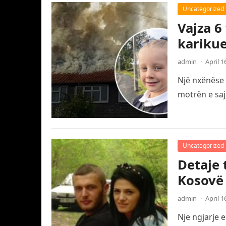
Uncategorized
Vajza 6
karikue
admin
·
April 1
Një nxënëse 
motrën e saj
Uncategorized
Detaje 
Kosovë
admin
·
April 1
Nje ngjarje 