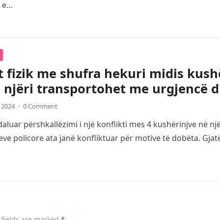
i e…
t fizik me shufra hekuri midis kush
 njëri transportohet me urgjencë d
, 2024
·
0 Comment
luar përshkallëzimi i një konflikti mes 4 kushërinjve në një
ve policore ata janë konfliktuar për motive të dobëta. Gja
 fields are marked
*