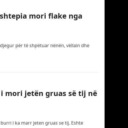
 shtepia mori flake nga
ë djegur për të shpëtuar nënën, vëllain dhe
i mori jetën gruas së tij në
rri i ka marr jeten gruas se tij. Eshte