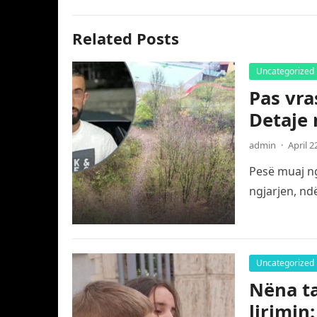
Related Posts
Uncategorized
Pas vra
Detaje 
admin
·
April 2
Pesë muaj ng
ngjarjen, nd
Uncategorized
Nëna ta
lirimin