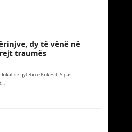
ërinjve, dy të vënë në
rejt traumës
 lokal në qytetin e Kukësit. Sipas
të…