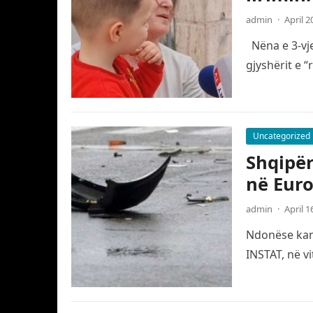
admin
·
April 2
Nëna e 3-vje
gjyshërit e 
Uncategorized
Shqipër
në Eur
admin
·
April 1
Ndonëse kanë
INSTAT, në v