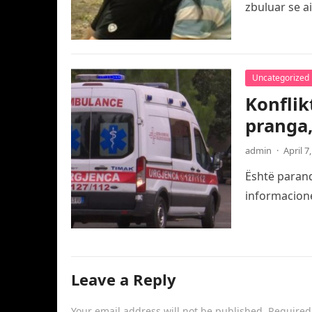
zbuluar se a
Uncategorized
Konflik
pranga,
admin
·
April 7
Është paranda
informacione
Leave a Reply
Your email address will not be published.
Required