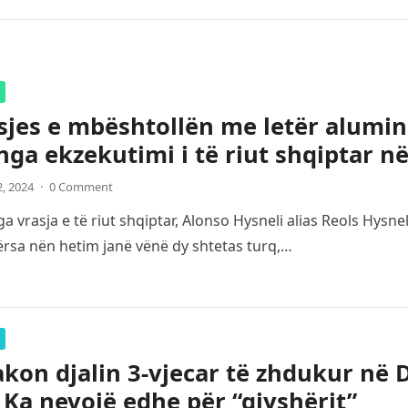
sjes e mbështollën me letër alumin
nga ekzekutimi i të riut shqiptar n
2, 2024
·
0 Comment
a vrasja e të riut shqiptar, Alonso Hysneli alias Reols Hysn
ërsa nën hetim janë vënë dy shtetas turq,…
kon djalin 3-vjecar të zhdukur në Du
: Ka nevojë edhe për “gjyshërit”