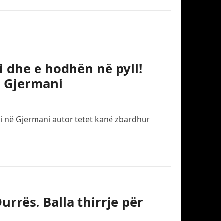
i dhe e hodhën në pyll!
ë Gjermani
eli në Gjermani autoritetet kanë zbardhur
rrës. Balla thirrje për