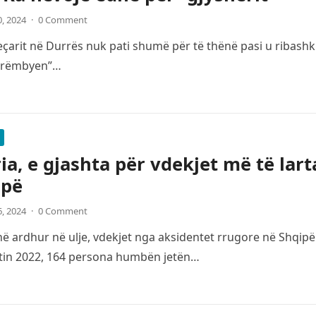
0, 2024
·
0 Comment
çarit në Durrës nuk pati shumë për të thënë pasi u ribashku
“rrëmbyen”…
ia, e gjashta për vdekjet më të lar
opë
6, 2024
·
0 Comment
 ardhur në ulje, vdekjet nga aksidentet rrugore në Shqipë
itin 2022, 164 persona humbën jetën…