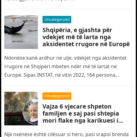
Uncategorized
Shqipëria, e gjashta për
vdekjet më të larta nga
aksidentet rrugore në Europë
Ndonëse kanë ardhur në ulje, vdekjet nga aksidentet
rrugore në Shqipëri mbeten ndër më të lartat në
Europë. Sipas INSTAT, në vitin 2022, 164 persona
humbën jetën…
Uncategorized
Vajza 6 vjecare shpeton
familjen e saj pasi shtepia
mori flake nga karikuesi i
telefonit
Një nxënëse është cilësuar si hero, pasi vrapoi brenda