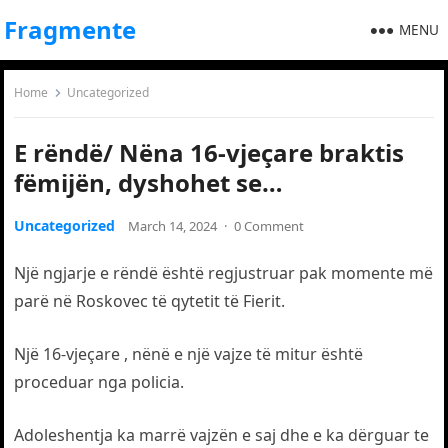
Fragmente
MENU
Home
Uncategorized
E rëndë/ Nëna 16-vjeçare braktis
fëmijën, dyshohet se…
Uncategorized
March 14, 2024
·
0 Comment
Një ngjarje e rëndë është regjustruar pak momente më
parë në Roskovec të qytetit të Fierit.
Një 16-vjeçare , nënë e një vajze të mitur është
proceduar nga policia.
Adoleshentja ka marrë vajzën e saj dhe e ka dërguar te