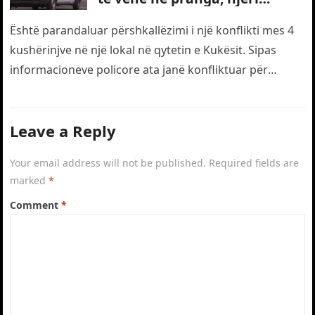
transportohet me urgjencë
drejt traumës
Është parandaluar përshkallëzimi i një konflikti mes 4
kushërinjve në një lokal në qytetin e Kukësit. Sipas
informacioneve policore ata janë konfliktuar për
motive të dobëta. Gjatë…
Leave a Reply
Your email address will not be published.
Required fields are
marked
*
Comment
*