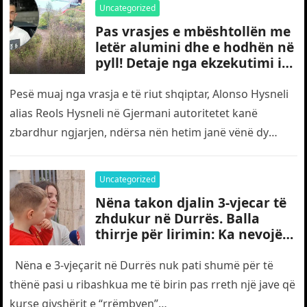
Uncategorized
Pas vrasjes e mbështollën me
letër alumini dhe e hodhën në
pyll! Detaje nga ekzekutimi i
të riut shqiptar në Gjermani
Pesë muaj nga vrasja e të riut shqiptar, Alonso Hysneli
alias Reols Hysneli në Gjermani autoritetet kanë
zbardhur ngjarjen, ndërsa nën hetim janë vënë dy
shtetas turq,…
Uncategorized
Nëna takon djalin 3-vjecar të
zhdukur në Durrës. Balla
thirrje për lirimin: Ka nevojë
edhe për “gjyshërit”
Nëna e 3-vjeçarit në Durrës nuk pati shumë për të
thënë pasi u ribashkua me të birin pas rreth një jave që
kurse gjyshërit e “rrëmbyen”…