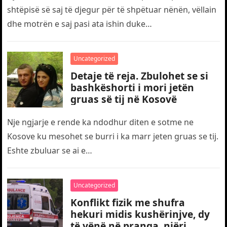
shtëpisë së saj të djegur për të shpëtuar nënën, vëllain
dhe motrën e saj pasi ata ishin duke…
Uncategorized
Detaje të reja. Zbulohet se si
bashkëshorti i mori jetën
gruas së tij në Kosovë
Nje ngjarje e rende ka ndodhur diten e sotme ne
Kosove ku mesohet se burri i ka marr jeten gruas se tij.
Eshte zbuluar se ai e…
Uncategorized
Konflikt fizik me shufra
hekuri midis kushërinjve, dy
të vënë në pranga, njëri