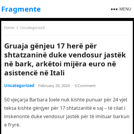
Fragmente
MENU
Home
Uncategorized
Gruaja gënjeu 17 herë për
shtatzaninë duke vendosur jastëk
në bark, arkëtoi mijëra euro në
asistencë në Itali
Uncategorized
February 20, 2024
·
0 Comment
50 vjeçarja Barbara Ioele nuk kishte punuar për 24 vjet
teksa kishte gënjyer për 17 shtatzanitë e saj – të cilat i
inskenonte duke vendosur jastëk për të imituar barkun
e fryrë.