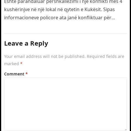
drejt traumës
Është parandaluar përshkallëzimi i një konflikti mes 4
kushërinjve në një lokal në qytetin e Kukësit. Sipas
informacioneve policore ata janë konfliktuar për
motive të dobëta. Gjatë…
Leave a Reply
Your email address will not be published.
Required fields are
marked
*
Comment
*