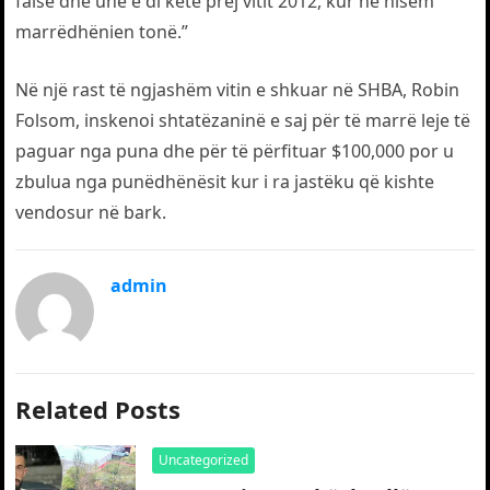
false dhe unë e di këtë prej vitit 2012, kur ne nisëm
marrëdhënien tonë.”
Në një rast të ngjashëm vitin e shkuar në SHBA, Robin
Folsom, inskenoi shtatëzaninë e saj për të marrë leje të
paguar nga puna dhe për të përfituar $100,000 por u
zbulua nga punëdhënësit kur i ra jastëku që kishte
vendosur në bark.
admin
Related Posts
Uncategorized