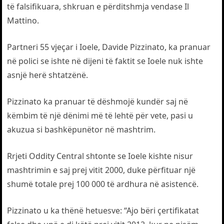
të falsifikuara, shkruan e përditshmja vendase Il
Mattino.
Partneri 55 vjeçar i Ioele, Davide Pizzinato, ka pranuar
në polici se ishte në dijeni të faktit se Ioele nuk ishte
asnjë herë shtatzënë.
Pizzinato ka pranuar të dëshmojë kundër saj në
këmbim të një dënimi më të lehtë për vete, pasi u
akuzua si bashkëpunëtor në mashtrim.
Rrjeti Oddity Central shtonte se Ioele kishte nisur
mashtrimin e saj prej vitit 2000, duke përfituar një
shumë totale prej 100 000 të ardhura në asistencë.
Pizzinato u ka thënë hetuesve: “Ajo bëri çertifikatat