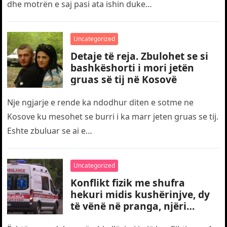
dhe motrën e saj pasi ata ishin duke…
Uncategorized
Detaje të reja. Zbulohet se si
bashkëshorti i mori jetën
gruas së tij në Kosovë
Nje ngjarje e rende ka ndodhur diten e sotme ne
Kosove ku mesohet se burri i ka marr jeten gruas se tij.
Eshte zbuluar se ai e…
Uncategorized
Konflikt fizik me shufra
hekuri midis kushërinjve, dy
të vënë në pranga, njëri
transportohet me urgjencë