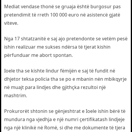
Mediat vendase thonë se gruaja është burgosur pas
pretendimit të rreth 100 000 euro në asistencë gjatë
viteve.
Nga 17 shtatzanitë e saj ajo pretendonte se vetëm pesë
ishin realizuar me sukses ndërsa të tjerat kishin
përfunduar me abort spontan.
Ioele tha se kishte lindur fëmijën e saj të fundit në
dhjetor teksa policia tha se po e mbanin nën mbikqyrje
në muajt para lindjes dhe gjithçka rezultoi një
mashtrim.
Prokurorët shtonin se gënjeshtrat e Ioele ishin bërë të
mundura nga vjedhja e një numri çertifikatash lindjeje
nga një klinikë në Romë, si dhe me dokumente të tjera