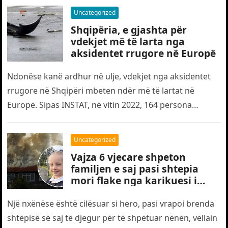
Uncategorized
Shqipëria, e gjashta për
vdekjet më të larta nga
aksidentet rrugore në Europë
Ndonëse kanë ardhur në ulje, vdekjet nga aksidentet
rrugore në Shqipëri mbeten ndër më të lartat në
Europë. Sipas INSTAT, në vitin 2022, 164 persona
humbën jetën…
Uncategorized
Vajza 6 vjecare shpeton
familjen e saj pasi shtepia
mori flake nga karikuesi i
telefonit
Një nxënëse është cilësuar si hero, pasi vrapoi brenda
shtëpisë së saj të djegur për të shpëtuar nënën, vëllain