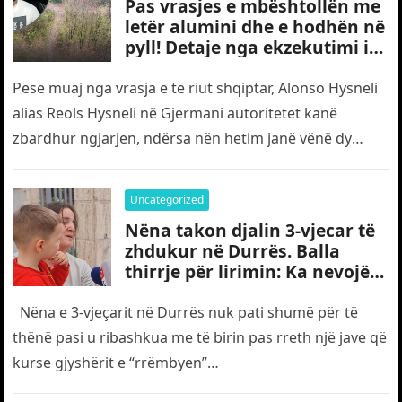
Pas vrasjes e mbështollën me
letër alumini dhe e hodhën në
pyll! Detaje nga ekzekutimi i
të riut shqiptar në Gjermani
Pesë muaj nga vrasja e të riut shqiptar, Alonso Hysneli
alias Reols Hysneli në Gjermani autoritetet kanë
zbardhur ngjarjen, ndërsa nën hetim janë vënë dy
shtetas turq,…
Uncategorized
Nëna takon djalin 3-vjecar të
zhdukur në Durrës. Balla
thirrje për lirimin: Ka nevojë
edhe për “gjyshërit”
Nëna e 3-vjeçarit në Durrës nuk pati shumë për të
thënë pasi u ribashkua me të birin pas rreth një jave që
kurse gjyshërit e “rrëmbyen”…