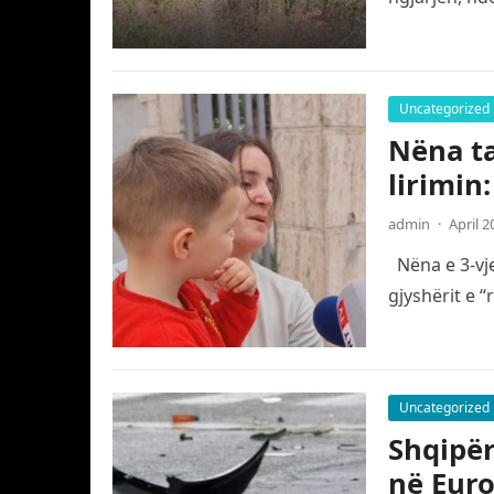
Uncategorized
Nëna ta
lirimin
admin
·
April 2
Nëna e 3-vje
gjyshërit e 
Uncategorized
Shqipër
në Eur