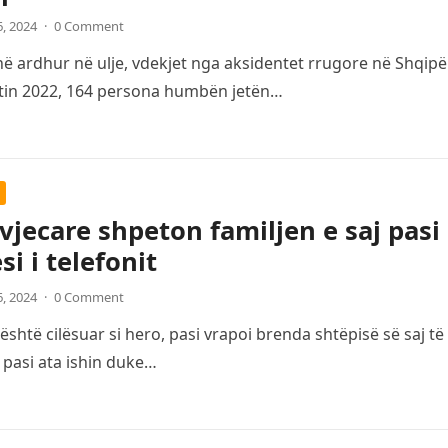
6, 2024
·
0 Comment
 ardhur në ulje, vdekjet nga aksidentet rrugore në Shqipë
itin 2022, 164 persona humbën jetën…
 vjecare shpeton familjen e saj pasi
si i telefonit
6, 2024
·
0 Comment
është cilësuar si hero, pasi vrapoi brenda shtëpisë së saj t
 pasi ata ishin duke…