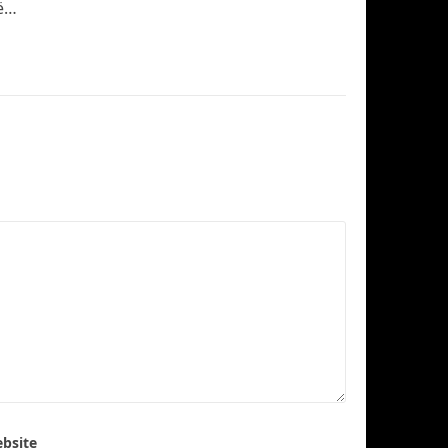
të…
bsite