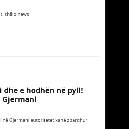
it. shiko.news
i dhe e hodhën në pyll!
ë Gjermani
eli në Gjermani autoritetet kanë zbardhur