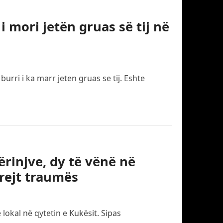
i mori jetën gruas së tij në
rri i ka marr jeten gruas se tij. Eshte
ërinjve, dy të vënë në
rejt traumës
 lokal në qytetin e Kukësit. Sipas