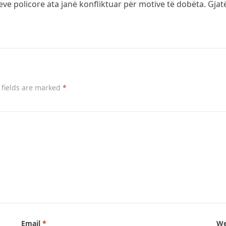
ve policore ata janë konfliktuar për motive të dobëta. Gja
 fields are marked
*
Email
*
We