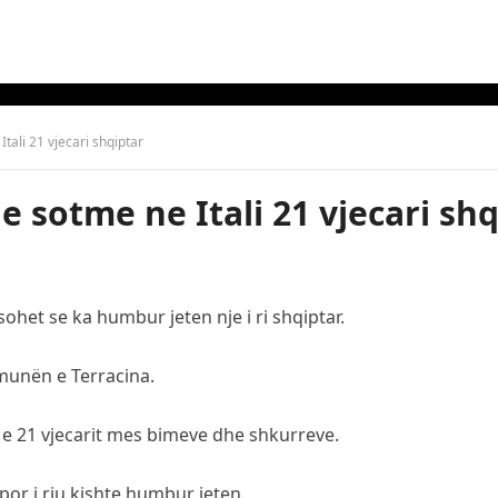
ali 21 vjecari shqiptar
sotme ne Itali 21 vjecari shq
ohet se ka humbur jeten nje i ri shqiptar.
munën e Terracina.
 e 21 vjecarit mes bimeve dhe shkurreve.
por i riu kishte humbur jeten.