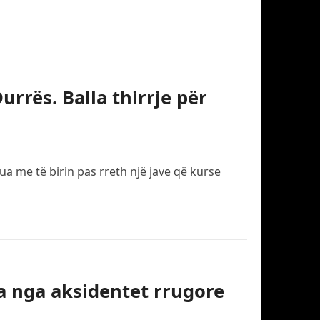
rrës. Balla thirrje për
a me të birin pas rreth një jave që kurse
ta nga aksidentet rrugore