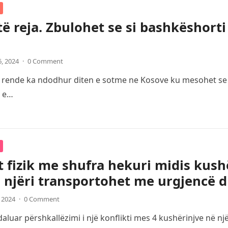
të reja. Zbulohet se si bashkëshorti 
6, 2024
·
0 Comment
e rende ka ndodhur diten e sotme ne Kosove ku mesohet se bu
i e…
t fizik me shufra hekuri midis kush
 njëri transportohet me urgjencë d
, 2024
·
0 Comment
luar përshkallëzimi i një konflikti mes 4 kushërinjve në një