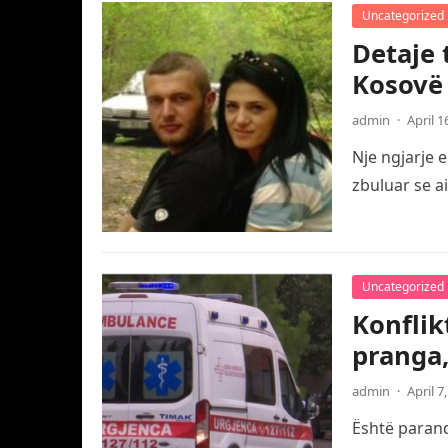
Uncategorized
Detaje 
Kosovë
admin
·
April 1
Nje ngjarje 
zbuluar se a
Uncategorized
Konflik
pranga,
admin
·
April 7
Është paranda