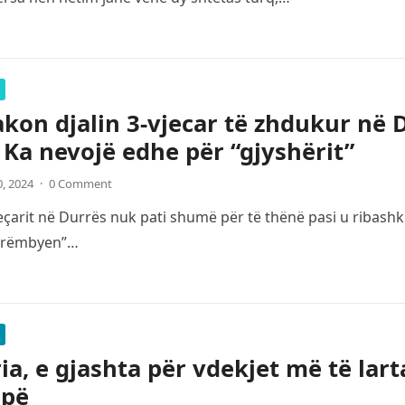
kon djalin 3-vjecar të zhdukur në Du
: Ka nevojë edhe për “gjyshërit”
0, 2024
·
0 Comment
çarit në Durrës nuk pati shumë për të thënë pasi u ribashku
“rrëmbyen”…
ia, e gjashta për vdekjet më të lar
opë