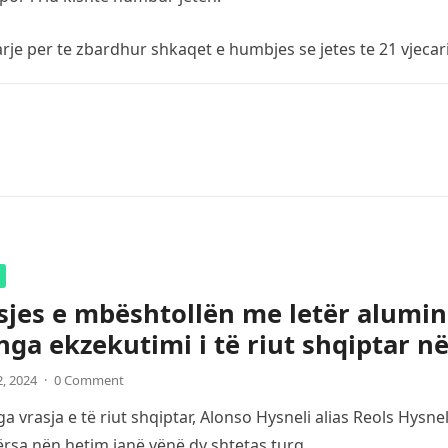
je per te zbardhur shkaqet e humbjes se jetes te 21 vjecar
sjes e mbështollën me letër alumin
nga ekzekutimi i të riut shqiptar n
2, 2024
·
0 Comment
a vrasja e të riut shqiptar, Alonso Hysneli alias Reols Hysn
ërsa nën hetim janë vënë dy shtetas turq,…