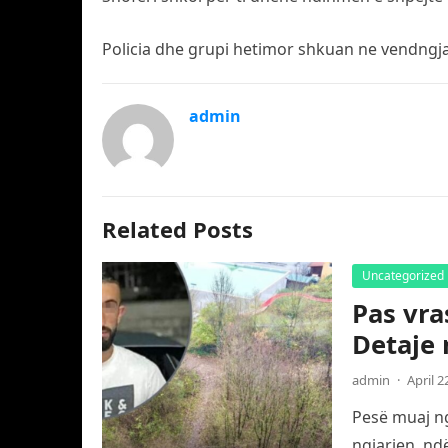
Policia dhe grupi hetimor shkuan ne vendngjar
admin
Related Posts
Uncategorized
Pas vra
Detaje 
admin
·
April 2
Pesë muaj ng
ngjarjen, nd