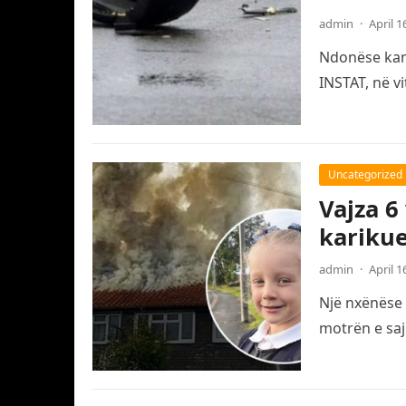
admin
·
April 1
Ndonëse kanë
INSTAT, në v
Uncategorized
Vajza 6
karikue
admin
·
April 1
Një nxënëse 
motrën e saj