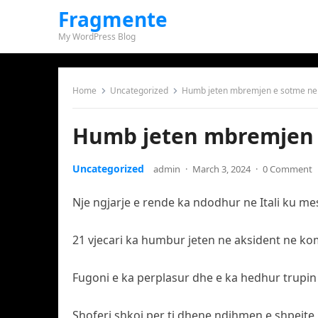
Fragmente
My WordPress Blog
Home
Uncategorized
Humb jeten mbremjen e sotme ne It
Humb jeten mbremjen e 
Uncategorized
admin
·
March 3, 2024
·
0 Comment
Nje ngjarje e rende ka ndodhur ne Itali ku mes
21 vjecari ka humbur jeten ne aksident ne ko
Fugoni e ka perplasur dhe e ka hedhur trupin
Shoferi shkoi per ti dhene ndihmen e shpejte 