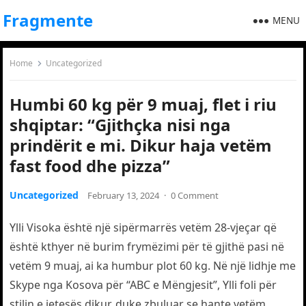
Fragmente
MENU
Home
Uncategorized
Humbi 60 kg për 9 muaj, flet i riu
shqiptar: “Gjithçka nisi nga
prindërit e mi. Dikur haja vetëm
fast food dhe pizza”
Uncategorized
February 13, 2024
·
0 Comment
Ylli Visoka është një sipërmarrës vetëm 28-vjeçar që
është kthyer në burim frymëzimi për të gjithë pasi në
vetëm 9 muaj, ai ka humbur plot 60 kg. Në një lidhje me
Skype nga Kosova për “ABC e Mëngjesit”, Ylli foli për
stilin e jetesës dikur, duke zbuluar se hante vetëm