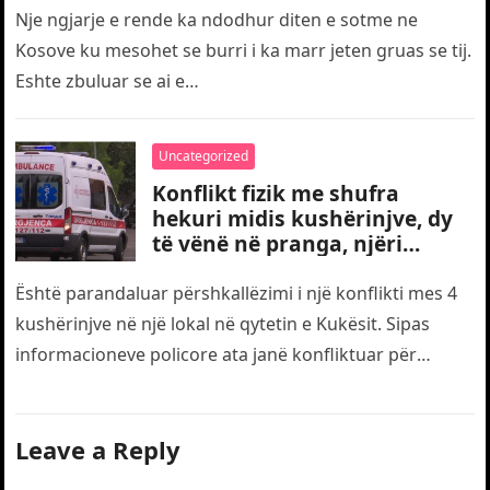
Nje ngjarje e rende ka ndodhur diten e sotme ne
Kosove ku mesohet se burri i ka marr jeten gruas se tij.
Eshte zbuluar se ai e…
Uncategorized
Konflikt fizik me shufra
hekuri midis kushërinjve, dy
të vënë në pranga, njëri
transportohet me urgjencë
drejt traumës
Është parandaluar përshkallëzimi i një konflikti mes 4
kushërinjve në një lokal në qytetin e Kukësit. Sipas
informacioneve policore ata janë konfliktuar për
motive të dobëta. Gjatë…
Leave a Reply