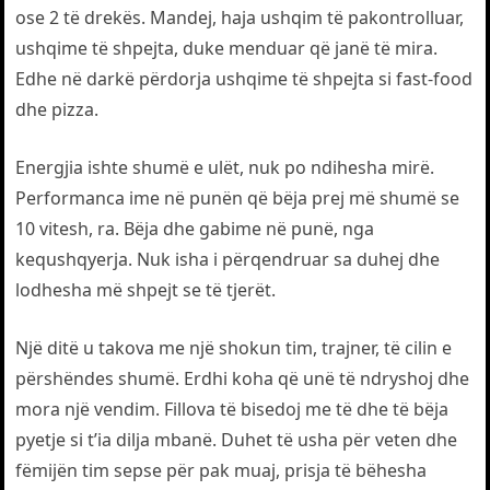
ose 2 të drekës. Mandej, haja ushqim të pakontrolluar,
ushqime të shpejta, duke menduar që janë të mira.
Edhe në darkë përdorja ushqime të shpejta si fast-food
dhe pizza.
Energjia ishte shumë e ulët, nuk po ndihesha mirë.
Performanca ime në punën që bëja prej më shumë se
10 vitesh, ra. Bëja dhe gabime në punë, nga
kequshqyerja. Nuk isha i përqendruar sa duhej dhe
lodhesha më shpejt se të tjerët.
Një ditë u takova me një shokun tim, trajner, të cilin e
përshëndes shumë. Erdhi koha që unë të ndryshoj dhe
mora një vendim. Fillova të bisedoj me të dhe të bëja
pyetje si t’ia dilja mbanë. Duhet të usha për veten dhe
fëmijën tim sepse për pak muaj, prisja të bëhesha