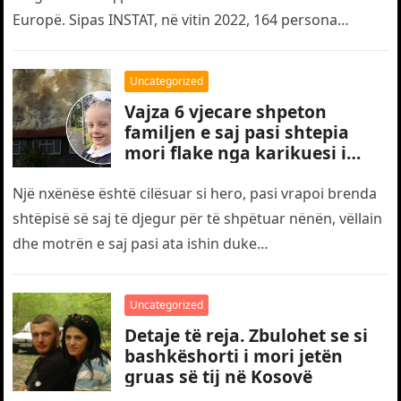
Europë. Sipas INSTAT, në vitin 2022, 164 persona
humbën jetën…
Uncategorized
Vajza 6 vjecare shpeton
familjen e saj pasi shtepia
mori flake nga karikuesi i
telefonit
Një nxënëse është cilësuar si hero, pasi vrapoi brenda
shtëpisë së saj të djegur për të shpëtuar nënën, vëllain
dhe motrën e saj pasi ata ishin duke…
Uncategorized
Detaje të reja. Zbulohet se si
bashkëshorti i mori jetën
gruas së tij në Kosovë