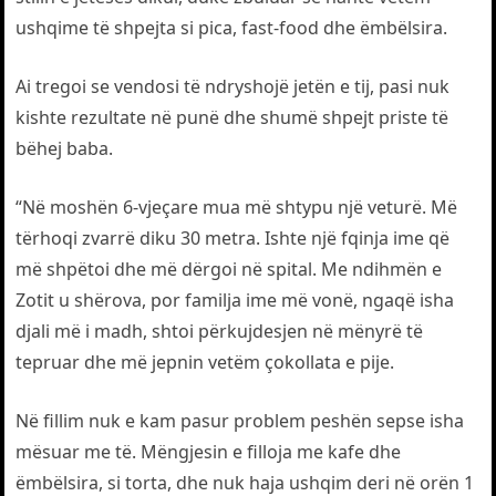
ushqime të shpejta si pica, fast-food dhe ëmbëlsira.
Ai tregoi se vendosi të ndryshojë jetën e tij, pasi nuk
kishte rezultate në punë dhe shumë shpejt priste të
bëhej baba.
“Në moshën 6-vjeçare mua më shtypu një veturë. Më
tërhoqi zvarrë diku 30 metra. Ishte një fqinja ime që
më shpëtoi dhe më dërgoi në spital. Me ndihmën e
Zotit u shërova, por familja ime më vonë, ngaqë isha
djali më i madh, shtoi përkujdesjen në mënyrë të
tepruar dhe më jepnin vetëm çokollata e pije.
Në fillim nuk e kam pasur problem peshën sepse isha
mësuar me të. Mëngjesin e filloja me kafe dhe
ëmbëlsira, si torta, dhe nuk haja ushqim deri në orën 1