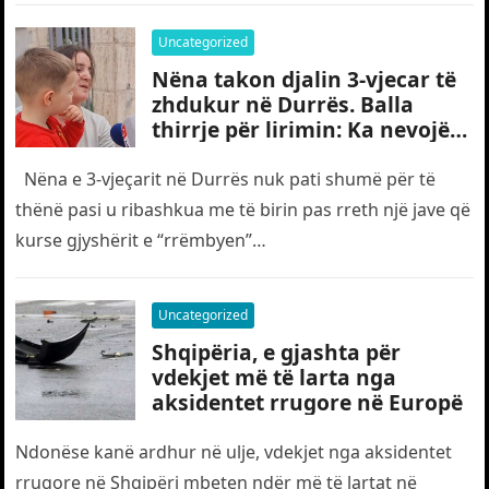
Uncategorized
Nëna takon djalin 3-vjecar të
zhdukur në Durrës. Balla
thirrje për lirimin: Ka nevojë
edhe për “gjyshërit”
Nëna e 3-vjeçarit në Durrës nuk pati shumë për të
thënë pasi u ribashkua me të birin pas rreth një jave që
kurse gjyshërit e “rrëmbyen”…
Uncategorized
Shqipëria, e gjashta për
vdekjet më të larta nga
aksidentet rrugore në Europë
Ndonëse kanë ardhur në ulje, vdekjet nga aksidentet
rrugore në Shqipëri mbeten ndër më të lartat në