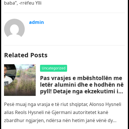
baba”, -rrëfeu Ylli
admin
Related Posts
Uncategorized
Pas vrasjes e mbështollën me
letër alumini dhe e hodhën në
pyll! Detaje nga ekzekutimi i
të riut shqiptar në Gjermani
Pesë muaj nga vrasja e të riut shqiptar, Alonso Hysneli
alias Reols Hysneli në Gjermani autoritetet kanë
zbardhur ngjarjen, ndërsa nën hetim janë vënë dy
shtetas turq,…