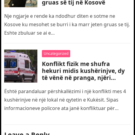
gruas së tij në Kosovë
Nje ngjarje e rende ka ndodhur diten e sotme ne
Kosove ku mesohet se burri i ka marr jeten gruas se tij.
Eshte zbuluar se ai e…
Uncategorized
Konflikt fizik me shufra
hekuri midis kushërinjve, dy
të vënë në pranga, njëri
transportohet me urgjencë
drejt traumës
Është parandaluar përshkallëzimi i një konflikti mes 4
kushërinjve në një lokal në qytetin e Kukësit. Sipas
informacioneve policore ata janë konfliktuar për
motive të dobëta. Gjatë…
Leave a Reply