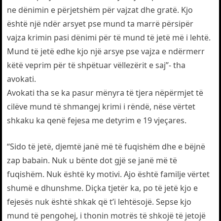
ne dënimin e përjetshëm për vajzat dhe gratë. Kjo
është një ndër arsyet pse mund ta marrë përsipër
vajza krimin pasi dënimi për të mund të jetë më i lehtë.
Mund të jetë edhe kjo një arsye pse vajza e ndërmerr
këtë veprim për të shpëtuar vëllezërit e saj”- tha
avokati.
Avokati tha se ka pasur mënyra të tjera nëpërmjet të
cilëve mund të shmangej krimi i rëndë, nëse vërtet
shkaku ka qenë fejesa me detyrim e 19 vjeçares.
“Sido të jetë, djemtë janë më të fuqishëm dhe e bëjnë
zap babain. Nuk u bënte dot gjë se janë më të
fuqishëm. Nuk është ky motivi. Ajo është familje vërtet
shumë e dhunshme. Diçka tjetër ka, po të jetë kjo e
fejesës nuk është shkak që t’i lehtësojë. Sepse kjo
mund të pengohej, i thonin motrës të shkojë të jetojë