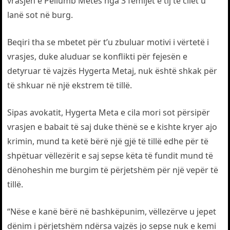
vrasjen e Pëllumb Metës nga 3 fëmijët e tij të cilët u
lanë sot në burg.
Beqiri tha se mbetet për t’u zbuluar motivi i vërtetë i
vrasjes, duke aluduar se konflikti për fejesën e
detyruar të vajzës Hygerta Metaj, nuk është shkak për
të shkuar në një ekstrem të tillë.
Sipas avokatit, Hygerta Meta e cila mori sot përsipër
vrasjen e babait të saj duke thënë se e kishte kryer ajo
krimin, mund ta ketë bërë një gjë të tillë edhe për të
shpëtuar vëllezërit e saj sepse këta të fundit mund të
dënoheshin me burgim të përjetshëm për një vepër të
tillë.
“Nëse e kanë bërë në bashkëpunim, vëllezërve u jepet
dënim i përjetshëm ndërsa vajzës jo sepse nuk e kemi