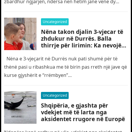
zbardhur ngjarjen, ndërsa nën hetim janë vënë dy
shtetas turq,…
Uncategorized
Nëna takon djalin 3-vjecar të
zhdukur në Durrës. Balla
thirrje për lirimin: Ka nevojë
edhe për “gjyshërit”
Nëna e 3-vjeçarit në Durrës nuk pati shumë për të
thënë pasi u ribashkua me të birin pas rreth një jave që
kurse gjyshërit e “rrëmbyen”…
Uncategorized
Shqipëria, e gjashta për
vdekjet më të larta nga
aksidentet rrugore në Europë