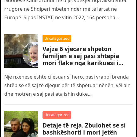
Ndonëse kanë ardhur në ulje, vdekjet nga aksidentet
rrugore në Shqipëri mbeten ndër më të lartat në
Europë. Sipas INSTAT, në vitin 2022, 164 persona
humbën jetën…
Uncategorized
Vajza 6 vjecare shpeton
familjen e saj pasi shtepia
mori flake nga karikuesi i
telefonit
Një nxënëse është cilësuar si hero, pasi vrapoi brenda
shtëpisë së saj të djegur për të shpëtuar nënën, vëllain
dhe motrën e saj pasi ata ishin duke…
Uncategorized
Detaje të reja. Zbulohet se si
bashkëshorti i mori jetën