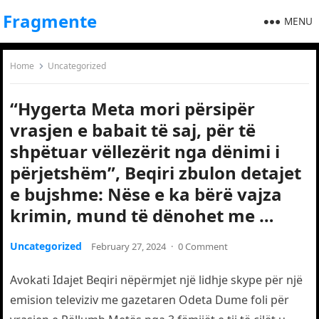
Fragmente
MENU
Home
Uncategorized
“Hygerta Meta mori përsipër
vrasjen e babait të saj, për të
shpëtuar vëllezërit nga dënimi i
përjetshëm”, Beqiri zbulon detajet
e bujshme: Nëse e ka bërë vajza
krimin, mund të dënohet me …
Uncategorized
February 27, 2024
·
0 Comment
Avokati Idajet Beqiri nëpërmjet një lidhje skype për një
emision televiziv me gazetaren Odeta Dume foli për