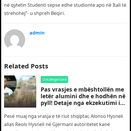
në qytetin Studenti sepse edhe studionte apo në Itali të
strehohej”- u shpreh Beqiri.
admin
Related Posts
Uncategorized
Pas vrasjes e mbështollën me
letër alumini dhe e hodhën në
pyll! Detaje nga ekzekutimi i
të riut shqiptar në Gjermani
Pesë muaj nga vrasja e të riut shqiptar, Alonso Hysneli
alias Reols Hysneli në Gjermani autoritetet kanë