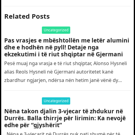
Related Posts
Uncategorized
Pas vrasjes e mbështollën me letër alumini
dhe e hodhën në pyll! Detaje nga
ekzekutimi i të riut shqiptar në Gjermani
Pesë muaj nga vrasja e të riut shqiptar, Alonso Hysneli
alias Reols Hysneli në Gjermani autoritetet kanë
zbardhur ngjarjen, ndërsa nën hetim janë vënë dy
shtetas turq,…
Uncategorized
Nëna takon djalin 3-vjecar të zhdukur në
Durrës. Balla thirrje për lirimin: Ka nevojë
edhe për “gjyshërit”
Nëna e 3-vjeçarit në Durrës nuk pati shumë për të