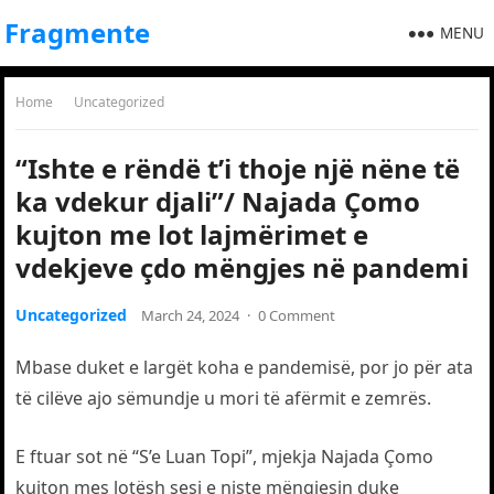
Fragmente
MENU
Home
Uncategorized
“Ishte e rëndë t’i thoje një nëne të
ka vdekur djali”/ Najada Çomo
kujton me lot lajmërimet e
vdekjeve çdo mëngjes në pandemi
Uncategorized
March 24, 2024
·
0 Comment
Mbase duket e largët koha e pandemisë, por jo për ata
të cilëve ajo sëmundje u mori të afërmit e zemrës.
E ftuar sot në “S’e Luan Topi”, mjekja Najada Çomo
kujton mes lotësh sesi e niste mëngjesin duke