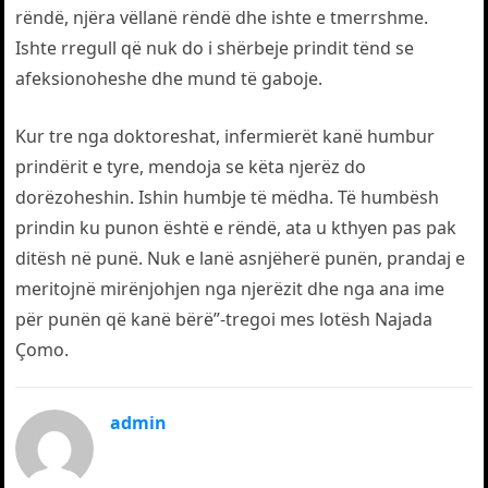
rëndë, njëra vëllanë rëndë dhe ishte e tmerrshme.
Ishte rregull që nuk do i shërbeje prindit tënd se
afeksionoheshe dhe mund të gaboje.
Kur tre nga doktoreshat, infermierët kanë humbur
prindërit e tyre, mendoja se këta njerëz do
dorëzoheshin. Ishin humbje të mëdha. Të humbësh
prindin ku punon është e rëndë, ata u kthyen pas pak
ditësh në punë. Nuk e lanë asnjëherë punën, prandaj e
meritojnë mirënjohjen nga njerëzit dhe nga ana ime
për punën që kanë bërë”-tregoi mes lotësh Najada
Çomo.
admin