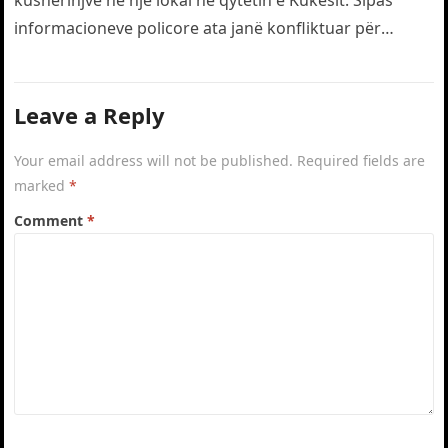
kushërinjve në një lokal në qytetin e Kukësit. Sipas
informacioneve policore ata janë konfliktuar për
motive të dobëta. Gjatë…
Leave a Reply
Your email address will not be published.
Required fields are
marked
*
Comment
*