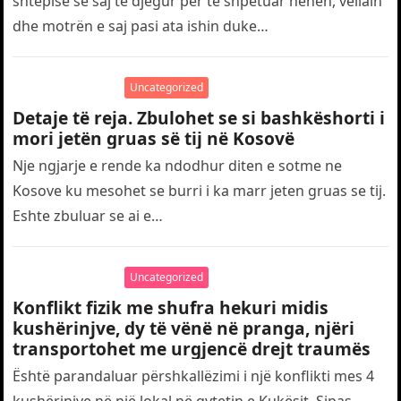
shtëpisë së saj të djegur për të shpëtuar nënën, vëllain
dhe motrën e saj pasi ata ishin duke…
Uncategorized
Detaje të reja. Zbulohet se si bashkëshorti i
mori jetën gruas së tij në Kosovë
Nje ngjarje e rende ka ndodhur diten e sotme ne
Kosove ku mesohet se burri i ka marr jeten gruas se tij.
Eshte zbuluar se ai e…
Uncategorized
Konflikt fizik me shufra hekuri midis
kushërinjve, dy të vënë në pranga, njëri
transportohet me urgjencë drejt traumës
Është parandaluar përshkallëzimi i një konflikti mes 4