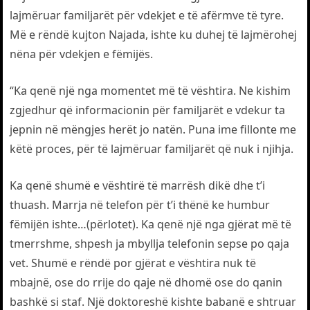
lajmëruar familjarët për vdekjet e të afërmve të tyre.
Më e rëndë kujton Najada, ishte ku duhej të lajmërohej
nëna për vdekjen e fëmijës.
“Ka qenë një nga momentet më të vështira. Ne kishim
zgjedhur që informacionin për familjarët e vdekur ta
jepnin në mëngjes herët jo natën. Puna ime fillonte me
këtë proces, për të lajmëruar familjarët që nuk i njihja.
Ka qenë shumë e vështirë të marrësh dikë dhe t’i
thuash. Marrja në telefon për t’i thënë ke humbur
fëmijën ishte…(përlotet). Ka qenë një nga gjërat më të
tmerrshme, shpesh ja mbyllja telefonin sepse po qaja
vet. Shumë e rëndë por gjërat e vështira nuk të
mbajnë, ose do rrije do qaje në dhomë ose do qanin
bashkë si staf. Një doktoreshë kishte babanë e shtruar