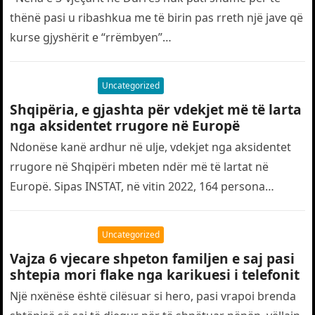
thënë pasi u ribashkua me të birin pas rreth një jave që
kurse gjyshërit e “rrëmbyen”…
Uncategorized
Shqipëria, e gjashta për vdekjet më të larta
nga aksidentet rrugore në Europë
Ndonëse kanë ardhur në ulje, vdekjet nga aksidentet
rrugore në Shqipëri mbeten ndër më të lartat në
Europë. Sipas INSTAT, në vitin 2022, 164 persona
humbën jetën…
Uncategorized
Vajza 6 vjecare shpeton familjen e saj pasi
shtepia mori flake nga karikuesi i telefonit
Një nxënëse është cilësuar si hero, pasi vrapoi brenda