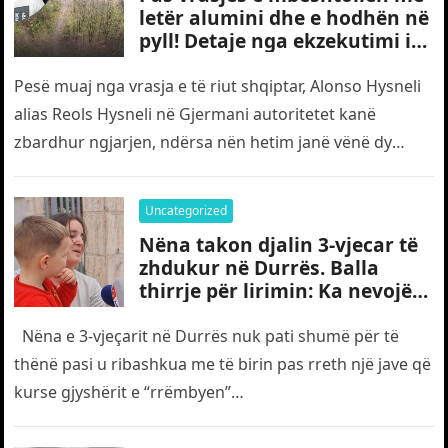
letër alumini dhe e hodhën në
pyll! Detaje nga ekzekutimi i
të riut shqiptar në Gjermani
Pesë muaj nga vrasja e të riut shqiptar, Alonso Hysneli
alias Reols Hysneli në Gjermani autoritetet kanë
zbardhur ngjarjen, ndërsa nën hetim janë vënë dy
shtetas turq,…
Uncategorized
Nëna takon djalin 3-vjecar të
zhdukur në Durrës. Balla
thirrje për lirimin: Ka nevojë
edhe për “gjyshërit”
Nëna e 3-vjeçarit në Durrës nuk pati shumë për të
thënë pasi u ribashkua me të birin pas rreth një jave që
kurse gjyshërit e “rrëmbyen”…