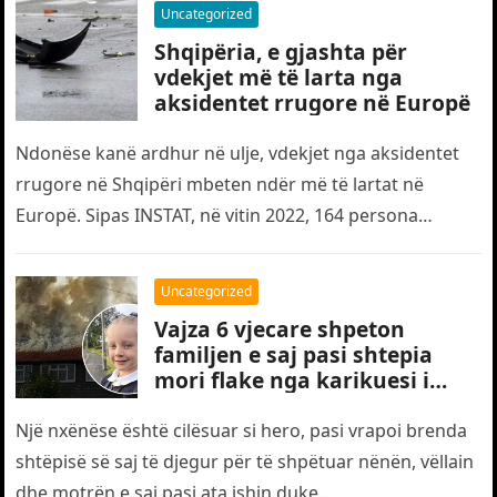
Uncategorized
Shqipëria, e gjashta për
vdekjet më të larta nga
aksidentet rrugore në Europë
Ndonëse kanë ardhur në ulje, vdekjet nga aksidentet
rrugore në Shqipëri mbeten ndër më të lartat në
Europë. Sipas INSTAT, në vitin 2022, 164 persona
humbën jetën…
Uncategorized
Vajza 6 vjecare shpeton
familjen e saj pasi shtepia
mori flake nga karikuesi i
telefonit
Një nxënëse është cilësuar si hero, pasi vrapoi brenda
shtëpisë së saj të djegur për të shpëtuar nënën, vëllain
dhe motrën e saj pasi ata ishin duke…