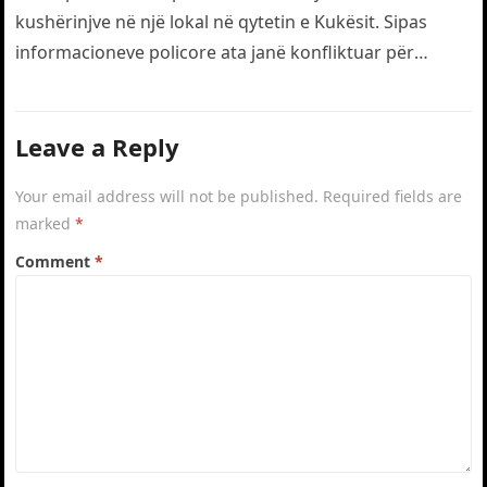
kushërinjve në një lokal në qytetin e Kukësit. Sipas
informacioneve policore ata janë konfliktuar për
motive të dobëta. Gjatë…
Leave a Reply
Your email address will not be published.
Required fields are
marked
*
Comment
*