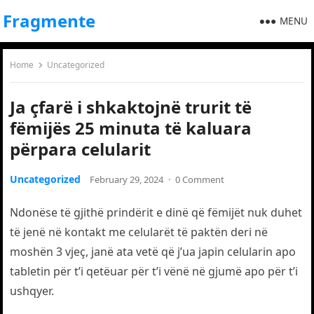
Fragmente
MENU
Home
Uncategorized
Ja çfarë i shkaktojnë trurit të
fëmijës 25 minuta të kaluara
përpara celularit
Uncategorized
February 29, 2024
·
0 Comment
Ndonëse të gjithë prindërit e dinë që fëmijët nuk duhet
të jenë në kontakt me celularët të paktën deri në
moshën 3 vjeç, janë ata vetë që j’ua japin celularin apo
tabletin për t’i qetëuar për t’i vënë në gjumë apo për t’i
ushqyer.