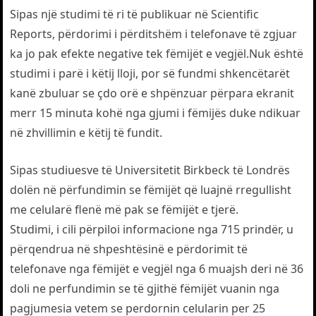
Sipas një studimi të ri të publikuar në Scientific
Reports, përdorimi i përditshëm i telefonave të zgjuar
ka jo pak efekte negative tek fëmijët e vegjël.Nuk është
studimi i parë i këtij lloji, por së fundmi shkencëtarët
kanë zbuluar se çdo orë e shpënzuar përpara ekranit
merr 15 minuta kohë nga gjumi i fëmijës duke ndikuar
në zhvillimin e këtij të fundit.
Sipas studiuesve të Universitetit Birkbeck të Londrës
dolën në përfundimin se fëmijët që luajnë rregullisht
me celularë flenë më pak se fëmijët e tjerë.
Studimi, i cili përpiloi informacione nga 715 prindër, u
përqendrua në shpeshtësinë e përdorimit të
telefonave nga fëmijët e vegjël nga 6 muajsh deri në 36
doli ne perfundimin se të gjithë fëmijët vuanin nga
pagjumesia vetem se perdornin celularin per 25