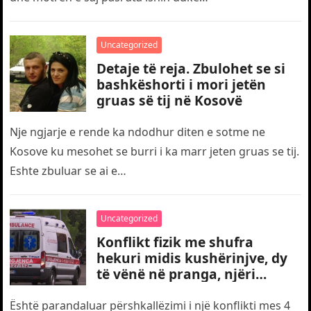
Uncategorized
Detaje të reja. Zbulohet se si
bashkëshorti i mori jetën
gruas së tij në Kosovë
Nje ngjarje e rende ka ndodhur diten e sotme ne
Kosove ku mesohet se burri i ka marr jeten gruas se tij.
Eshte zbuluar se ai e…
Uncategorized
Konflikt fizik me shufra
hekuri midis kushërinjve, dy
të vënë në pranga, njëri
transportohet me urgjencë
drejt traumës
Është parandaluar përshkallëzimi i një konflikti mes 4