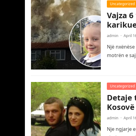
Uncategorized
Vajza 6
karikue
admin
·
April 1
Një nxënëse 
motrën e saj
Uncategorized
Detaje 
Kosovë
admin
·
April 1
Nje ngjarje 