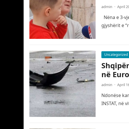
admin
·
April 2
Nëna e 3-vje
gjyshërit e 
Uncategorized
Shqipër
në Eur
admin
·
April 1
Ndonëse kanë
INSTAT, në v