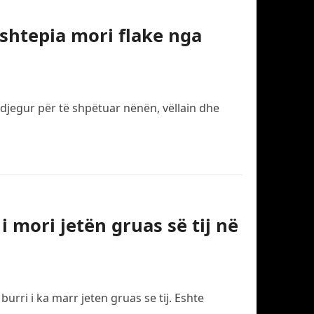
 shtepia mori flake nga
ë djegur për të shpëtuar nënën, vëllain dhe
i mori jetën gruas së tij në
rri i ka marr jeten gruas se tij. Eshte