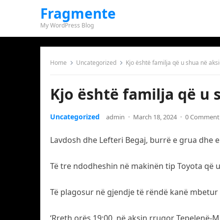
Fragmente
My WordPress Blog
Home
Uncategorized
Kjo është familja që u shua në aksi
Kjo është familja që u 
Uncategorized
admin
·
March 18, 2024
·
0 Comment
Lavdosh dhe Lefteri Begaj, burrë e grua dhe e a
Të tre ndodheshin në makinën tip Toyota që u p
Të plagosur në gjendje të rëndë kanë mbetur 
‘Rreth orës 19:00, në aksin rrugor Tepelenë-Me