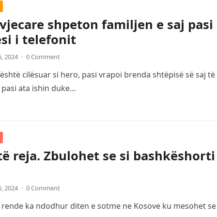
 vjecare shpeton familjen e saj pasi
si i telefonit
6, 2024
·
0 Comment
është cilësuar si hero, pasi vrapoi brenda shtëpisë së saj t
 pasi ata ishin duke…
të reja. Zbulohet se si bashkëshorti 
6, 2024
·
0 Comment
e rende ka ndodhur diten e sotme ne Kosove ku mesohet se bu