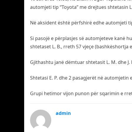
automjeti tip “Toyota” me drejtues shtetasin L
Në aksident është përfshirë edhe automjeti tip
Si pasojë e përplasjes së automjeteve kanë hum
shtetaset L. B., rreth 57 vjeçe (bashkëshortja e 
Gjithashtu janë dëmtuar shtetasit L. M. dhe J.
Shtetasi E. P. dhe 2 pasagjerët në automjetin e
Grupi hetimor vijon punon për sqarimin e rret
admin