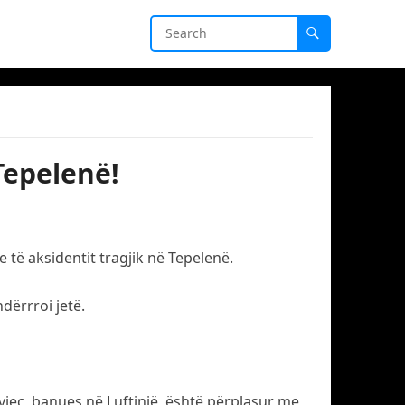
Tepelenë!
e të aksidentit tragjik në Tepelenë.
dërrroi jetë.
 vjeç, banues në Luftinjë, është përplasur me