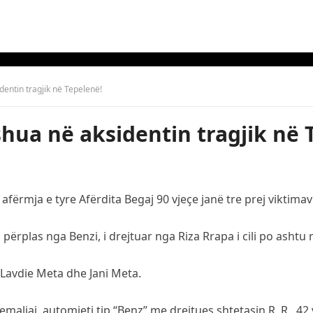
dentin tragjik në Tepelenë!
shua në aksidentin tragjik në 
fërmja e tyre Afërdita Begaj 90 vjeçe janë tre prej viktimav
ërplas nga Benzi, i drejtuar nga Riza Rrapa i cili po ashtu n
Lavdie Meta dhe Jani Meta.
maliaj, automjeti tip “Benz” me drejtues shtetasin R. R., 42