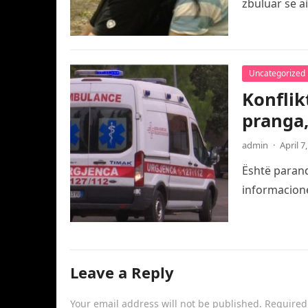
zbuluar se a
Uncategorized
Konflik
pranga,
admin
·
April 7
Është paranda
informacione
Leave a Reply
Your email address will not be published.
Required