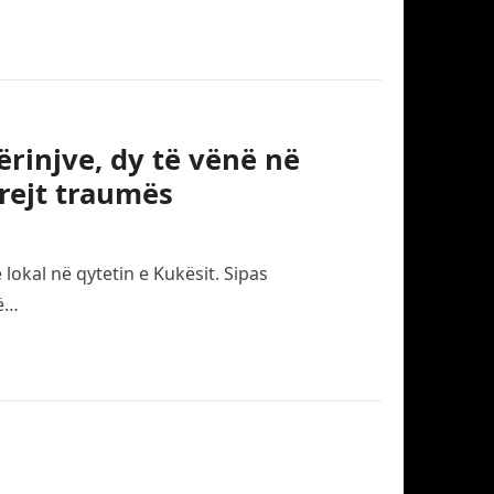
ërinjve, dy të vënë në
rejt traumës
 lokal në qytetin e Kukësit. Sipas
të…