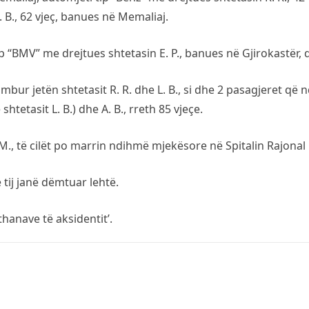
. B., 62 vjeç, banues në Memaliaj.
 “BMV” me drejtues shtetasin E. P., banues në Gjirokastër, q
bur jetën shtetasit R. R. dhe L. B., si dhe 2 pasagjeret që 
shtetasit L. B.) dhe A. B., rreth 85 vjeçe.
 M., të cilët po marrin ndihmë mjekësore në Spitalin Rajonal 
 tij janë dëmtuar lehtë.
hanave të aksidentit’.