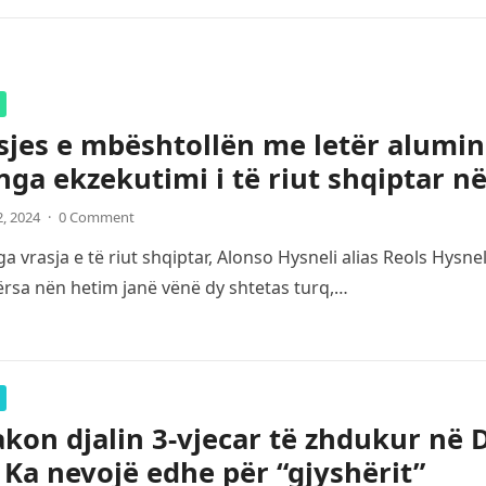
sjes e mbështollën me letër alumin
nga ekzekutimi i të riut shqiptar n
2, 2024
·
0 Comment
a vrasja e të riut shqiptar, Alonso Hysneli alias Reols Hysn
ërsa nën hetim janë vënë dy shtetas turq,…
kon djalin 3-vjecar të zhdukur në Du
: Ka nevojë edhe për “gjyshërit”