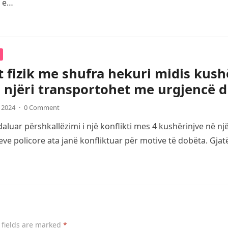
i e…
t fizik me shufra hekuri midis kush
 njëri transportohet me urgjencë d
, 2024
·
0 Comment
luar përshkallëzimi i një konflikti mes 4 kushërinjve në një
ve policore ata janë konfliktuar për motive të dobëta. Gja
 fields are marked
*