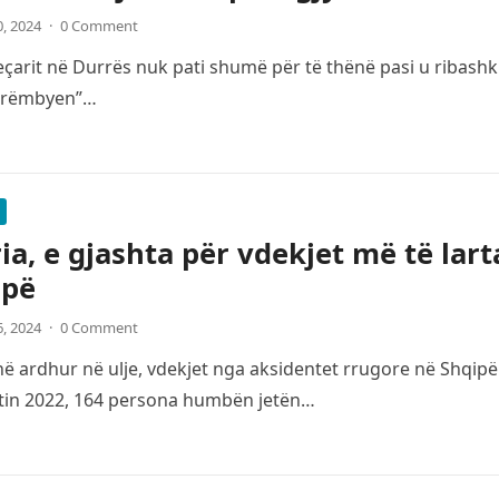
0, 2024
·
0 Comment
çarit në Durrës nuk pati shumë për të thënë pasi u ribashku
“rrëmbyen”…
ia, e gjashta për vdekjet më të lar
opë
6, 2024
·
0 Comment
 ardhur në ulje, vdekjet nga aksidentet rrugore në Shqipë
itin 2022, 164 persona humbën jetën…