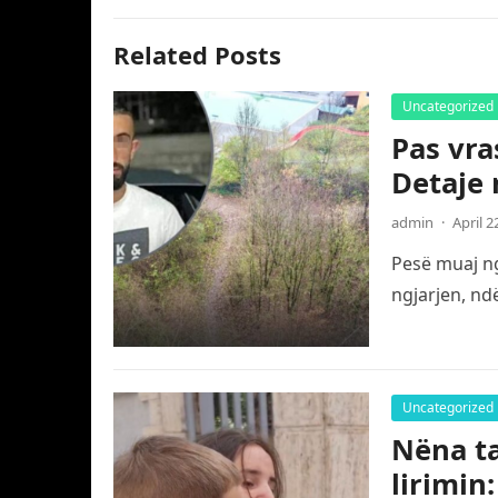
Related Posts
Uncategorized
Pas vra
Detaje 
admin
·
April 2
Pesë muaj ng
ngjarjen, nd
Uncategorized
Nëna ta
lirimin