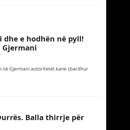
i dhe e hodhën në pyll!
ë Gjermani
eli në Gjermani autoritetet kanë zbardhur
rrës. Balla thirrje për