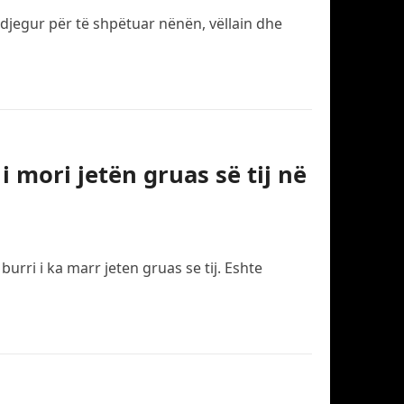
ë djegur për të shpëtuar nënën, vëllain dhe
i mori jetën gruas së tij në
rri i ka marr jeten gruas se tij. Eshte