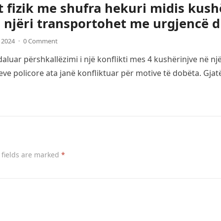
t fizik me shufra hekuri midis kush
 njëri transportohet me urgjencë d
, 2024
·
0 Comment
luar përshkallëzimi i një konflikti mes 4 kushërinjve në një
ve policore ata janë konfliktuar për motive të dobëta. Gja
 fields are marked
*