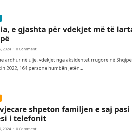
ia, e gjashta për vdekjet më të lar
opë
6, 2024
·
0 Comment
 ardhur në ulje, vdekjet nga aksidentet rrugore në Shqipë
itin 2022, 164 persona humbën jetën…
 vjecare shpeton familjen e saj pasi
si i telefonit
6, 2024
·
0 Comment