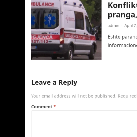
Konflik
pranga,
admin
·
April 7
Është paranda
informacione
Leave a Reply
Your email address will not be published.
Required
Comment
*