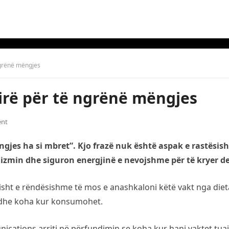
ngrënë mëngjes
irë për të ngrënë mëngjes
nt
ngjes ha si mbret”. Kjo frazë nuk është aspak e rastësis
lizmin dhe siguron energjinë e nevojshme për të kryer de
isht e rëndësishme të mos e anashkaloni këtë vakt nga diet
si dhe koha kur konsumohet.
nications arriti në përfundimin se koha kur hani vaktet tu