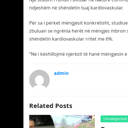
ndjeshëm në shëndetin tuaj kardiovaskular.
Për sa i përket mëngjesit konkretisht, studiue
zbuluan se ngrënia herët në mëngjes mbron sh
shëndetin kardiovaskular rritet me 6%.
“Ne i këshillojmë njerëzit të hanë mëngjesin e 
admin
Related Posts
Uncategorized