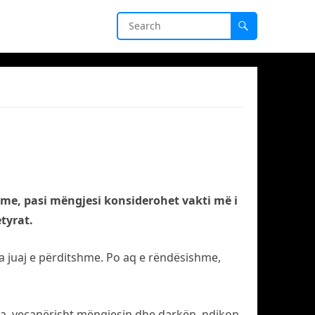
hme, pasi mëngjesi konsiderohet vakti më i
tyrat.
a juaj e përditshme. Po aq e rëndësishme,
aja, veçanërisht mëngjesin dhe darkën, ndikon