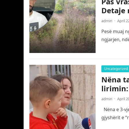
Pas vra
Detaje 
admin
·
April 2
Pesë muaj ng
ngjarjen, nd
Uncategorized
Nëna ta
lirimin
admin
·
April 2
Nëna e 3-vje
gjyshërit e 