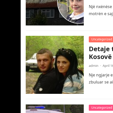
Një nxënëse 
motrën e saj
Uncategorized
Detaje 
Kosovë
admin
·
April 1
Nje ngjarje 
zbuluar se a
Uncategorized