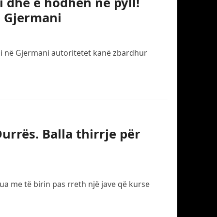
i dhe e hodhën në pyll!
ë Gjermani
eli në Gjermani autoritetet kanë zbardhur
rrës. Balla thirrje për
a me të birin pas rreth një jave që kurse