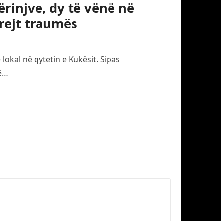
ërinjve, dy të vënë në
rejt traumës
 lokal në qytetin e Kukësit. Sipas
të…