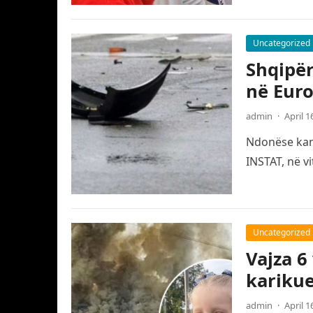
Uncategorized
Shqipër
në Eur
admin
·
April 1
Ndonëse kanë
INSTAT, në v
Uncategorized
Vajza 6
karikue
admin
·
April 1