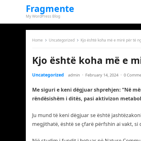
Fragmente
My WordPress Blog
Home
Uncategorized
Kjo është koha më e mirë për të 
Kjo është koha më e m
Uncategorized
admin
·
February 14, 2024
·
0 Comme
Me siguri e keni dëgjuar shprehjen: “Në më
rëndësishëm i ditës, pasi aktivizon metabo
Ju mund të keni dëgjuar se është jashtëzakon
megjithatë, është se çfarë përfshin ai vakt, 
Një studim i fundit i botuar në Nature Commu