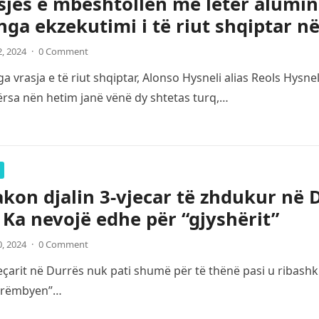
sjes e mbështollën me letër alumin
nga ekzekutimi i të riut shqiptar n
2, 2024
·
0 Comment
a vrasja e të riut shqiptar, Alonso Hysneli alias Reols Hysn
ërsa nën hetim janë vënë dy shtetas turq,…
kon djalin 3-vjecar të zhdukur në Du
: Ka nevojë edhe për “gjyshërit”
0, 2024
·
0 Comment
çarit në Durrës nuk pati shumë për të thënë pasi u ribashku
“rrëmbyen”…