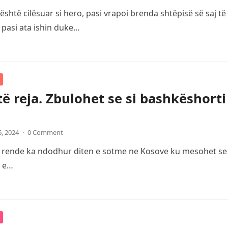
është cilësuar si hero, pasi vrapoi brenda shtëpisë së saj t
 pasi ata ishin duke…
të reja. Zbulohet se si bashkëshorti 
6, 2024
·
0 Comment
e rende ka ndodhur diten e sotme ne Kosove ku mesohet se bu
i e…