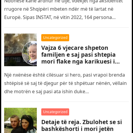
Ndonëse kanë ardhur në ulje, vdekjet nga aksidentet
rrugore në Shqipëri mbeten ndër më të lartat në
Europë. Sipas INSTAT, në vitin 2022, 164 persona
humbën jetën…
Uncategorized
Vajza 6 vjecare shpeton
familjen e saj pasi shtepia
mori flake nga karikuesi i
telefonit
Një nxënëse është cilësuar si hero, pasi vrapoi brenda
shtëpisë së saj të djegur për të shpëtuar nënën, vëllain
dhe motrën e saj pasi ata ishin duke…
Uncategorized
Detaje të reja. Zbulohet se si
bashkëshorti i mori jetën