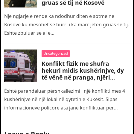
gruas së tij në Kosovë
Nje ngjarje e rende ka ndodhur diten e sotme ne
Kosove ku mesohet se burri i ka marr jeten gruas se tij.
Eshte zbuluar se ai e…
Uncategorized
Konflikt fizik me shufra
hekuri midis kushërinjve, dy
të vënë në pranga, njëri
transportohet me urgjencë
drejt traumës
Është parandaluar përshkallëzimi i një konflikti mes 4
kushërinjve në një lokal në qytetin e Kukësit. Sipas
informacioneve policore ata janë konfliktuar për
motive të dobëta. Gjatë…
Leave a Reply