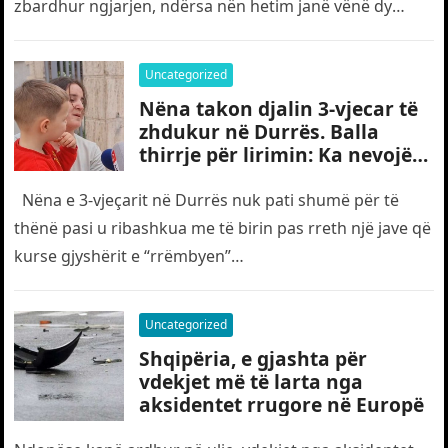
zbardhur ngjarjen, ndërsa nën hetim janë vënë dy
shtetas turq,…
Uncategorized
Nëna takon djalin 3-vjecar të
zhdukur në Durrës. Balla
thirrje për lirimin: Ka nevojë
edhe për “gjyshërit”
Nëna e 3-vjeçarit në Durrës nuk pati shumë për të
thënë pasi u ribashkua me të birin pas rreth një jave që
kurse gjyshërit e “rrëmbyen”…
Uncategorized
Shqipëria, e gjashta për
vdekjet më të larta nga
aksidentet rrugore në Europë