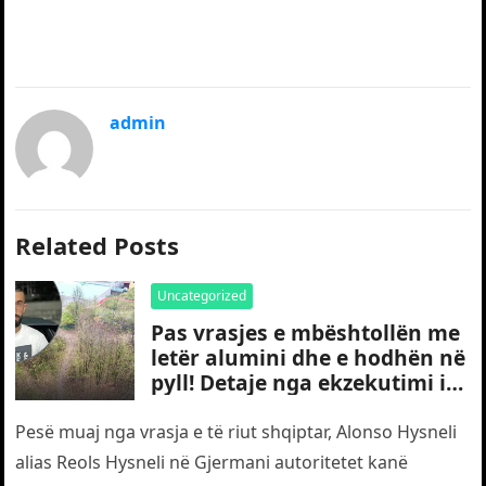
admin
Related Posts
Uncategorized
Pas vrasjes e mbështollën me
letër alumini dhe e hodhën në
pyll! Detaje nga ekzekutimi i
të riut shqiptar në Gjermani
Pesë muaj nga vrasja e të riut shqiptar, Alonso Hysneli
alias Reols Hysneli në Gjermani autoritetet kanë