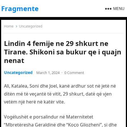
Fragmente
MENU
Home
Uncategorized
Lindin 4 femije ne 29 shkurt ne
Tirane. Shikoni sa bukur qe i quajn
nenat
Uncategorized
March 1, 2024
·
0 Comment
Ali, Katalea, Soni dhe Joel, kanë ardhur sot në jetë në
ditën më të veçantë të vitit, 29 shkurt, datë që vjen
vetëm një herë në katër vite.
Vogëlushët e porsalindur në Maternitetet
“Mbretëresha Geraldinë dhe “Koço Gliozheni”, si dhe