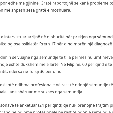
 por edhe me gjininë. Gratë raportojnë se kanë probleme p
ken më shpesh sesa gratë e moshuara.
e intervistuar arrijnë në njohuritë për prekjen nga sëmund
kolog ose psikiatër. Rreth 17 për qind morën një diagnozë të
dimin se vuajnë nga sëmundje të tilla përmes hulumtimeve 
qindje është dukshëm më e lartë. Në Filipine, 60 për qind e
it, ndërsa në Turqi 36 për qind.
 është ndihma profesionale në rast të ndonjë sëmundje të 
onale, janë shëruar me sukses nga sëmundja.
rsonave të anketuar (24 për qind) që nuk pranojnë trajtim p
 pranojnë ndihmë profesionale në rast të ndonjë sëmundje