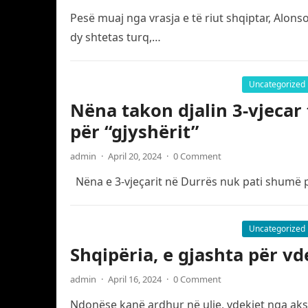
Pesë muaj nga vrasja e të riut shqiptar, Alon
dy shtetas turq,…
Uncategorized
Nëna takon djalin 3-vjecar 
për “gjyshërit”
admin
·
April 20, 2024
·
0 Comment
Nëna e 3-vjeçarit në Durrës nuk pati shumë pë
Uncategorized
Shqipëria, e gjashta për v
admin
·
April 16, 2024
·
0 Comment
Ndonëse kanë ardhur në ulje, vdekjet nga aks