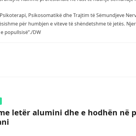
 Psikoterapi, Psikosomatikë dhe Trajtim të Sëmundjeve N
ësishme për humbjen e viteve të shëndetshme të jetës. Nj
 e popullsisë”./DW
me letër alumini dhe e hodhën në p
ani