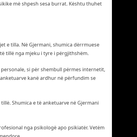
sikike më shpesh sesa burrat. Kështu thuhet
jet e tilla. Në Gjermani, shumica dërrmuese
 tillë nga mjeku i tyre i përgjithshëm.
personale, si për shembull përmes internetit,
 të anketuarve kanë ardhur në përfundim se
tillë. Shumica e të anketuarve në Gjermani
rofesional nga psikologë apo psikiatër. Vetëm
 mendore.