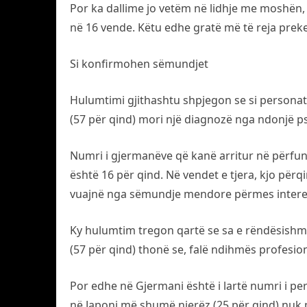
Por ka dallime jo vetëm në lidhje me moshën,
në 16 vende. Këtu edhe gratë më të reja pre
Si konfirmohen sëmundjet
Hulumtimi gjithashtu shpjegon se si personat 
(57 për qind) mori një diagnozë nga ndonjë psi
Numri i gjermanëve që kanë arritur në përfun
është 16 për qind. Në vendet e tjera, kjo për
vuajnë nga sëmundje mendore përmes interent
Ky hulumtim tregon qartë se sa e rëndësishme
(57 për qind) thonë se, falë ndihmës profesi
Por edhe në Gjermani është i lartë numri i pe
në Japoni më shumë njerëz (25 për qind) nuk