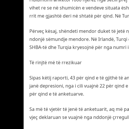
vihet re se në shumicën e vendeve situata ës
rrit me gjashtë deri në shtatë për qind. Në Tur
Përveç kësaj, shëndeti mendor duket të jetë n
ndonjë sëmundje mendore. Në Irlandë, Turqi d
SHBA-të dhe Turqia kryesojnë për nga numri 
Të rinjtë më të rrezikuar
Sipas këtij raporti, 43 për qind e të gjithë 
janë depresioni, nga i cili vuajnë 22 për qind 
për qind e të anketuarve.
Sa më të vjetër të jenë të anketuarit, aq më
vjeç deklaruan se vuajnë nga nddonjë çrregull