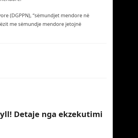
ervore (DGPPN), “sëmundjet mendore në
erëzit me sëmundje mendore jetojnë
yll! Detaje nga ekzekutimi