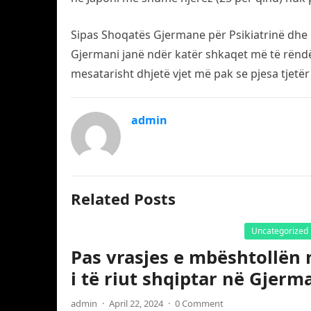
Sipas Shoqatës Gjermane për Psikiatrinë dhe
Gjermani janë ndër katër shkaqet më të rënd
mesatarisht dhjetë vjet më pak se pjesa tjetër
admin
Related Posts
Uncategorized
Pas vrasjes e mbështollën 
i të riut shqiptar në Gjerm
admin
·
April 22, 2024
·
0 Comment