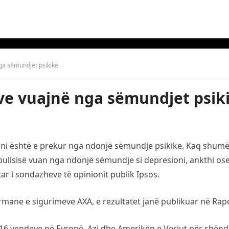
ga sëmundjet psikike
ve vuajnë nga sëmundjet psik
mani është e prekur nga ndonjë sëmundje psikike. Kaq shumë
ullsisë vuan nga ndonjë sëmundje si depresioni, ankthi ose ç
ar i sondazheve të opinionit publik Ipsos.
mane e sigurimeve AXA, e rezultatet janë publikuar në Rap
 16 vendeve në Evropë, Azi dhe Amerikën e Veriut për shënd