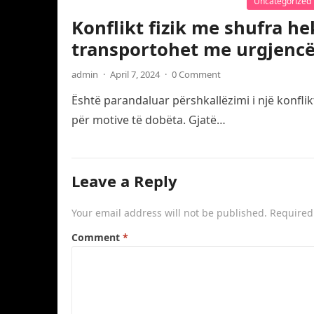
Uncategorized
Konflikt fizik me shufra he
transportohet me urgjencë
admin
·
April 7, 2024
·
0 Comment
Është parandaluar përshkallëzimi i një konflik
për motive të dobëta. Gjatë…
Leave a Reply
Your email address will not be published.
Required
Comment
*