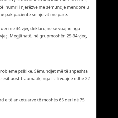
sikë, numri i njerëzve me sëmundje mendore u
 më pak pacientë se një vit më parë.
deri në 34 vjeç deklarojnë se vuajnë nga
vjeç. Megjithatë, në grupmoshën 25-34 vjeç,
ë probleme psikike. Sëmundjet më të shpeshta
tresit post-traumatik, nga i cili vuajnë edhe 22
nd e të anketuarve të moshës 65 deri në 75