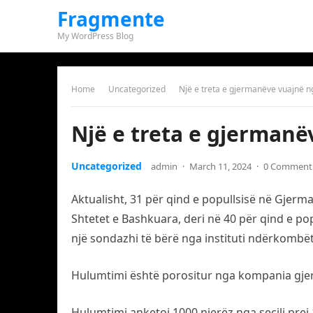
Fragmente
My WordPress Blog
Home
Uncategorized
Një e treta e gjermanëve vuajnë n
Një e treta e gjermanë
Uncategorized
admin
·
March 11, 2024
·
0 Comment
Aktualisht, 31 për qind e popullsisë në Gjer
Shtetet e Bashkuara, deri në 40 për qind e pop
një sondazhi të bërë nga instituti ndërkombët
Hulumtimi është porositur nga kompania gjer
Hulumtimi anketoi 1000 njerëz nga secili prej