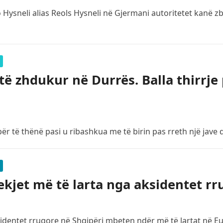
so Hysneli alias Reols Hysneli në Gjermani autoritetet kanë 
të zhdukur në Durrës. Balla thirrje
r të thënë pasi u ribashkua me të birin pas rreth një jave
dekjet më të larta nga aksidentet r
identet rrugore në Shqipëri mbeten ndër më të lartat në Eur