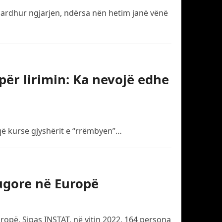
zbardhur ngjarjen, ndërsa nën hetim janë vënë
 për lirimin: Ka nevojë edhe
 që kurse gjyshërit e “rrëmbyen”…
rugore në Europë
opë. Sipas INSTAT, në vitin 2022, 164 persona