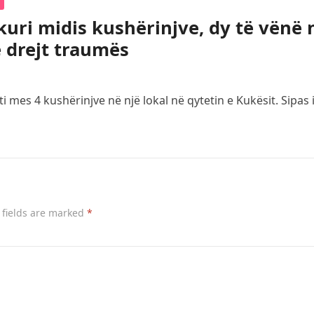
kuri midis kushërinjve, dy të vënë 
 drejt traumës
ti mes 4 kushërinjve në një lokal në qytetin e Kukësit. Sipa
 fields are marked
*