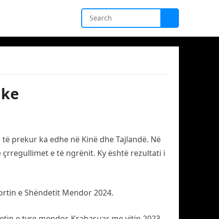
ike
 të prekur ka edhe në Kinë dhe Tajlandë. Në
rregullimet e të ngrënit. Ky është rezultati i
ortin e Shëndetit Mendor 2024.
etin e tyre mendor. Krahasuar me vitin 2023,