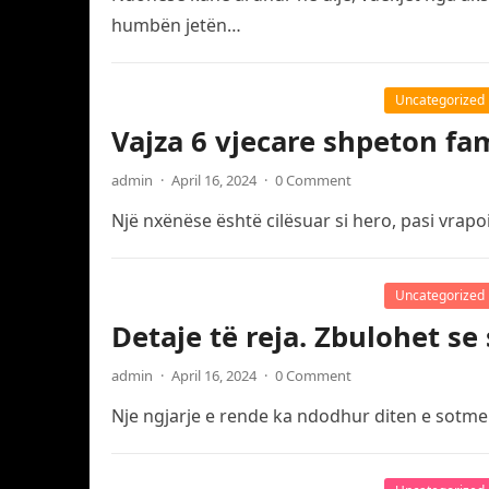
humbën jetën…
Uncategorized
Vajza 6 vjecare shpeton fam
admin
·
April 16, 2024
·
0 Comment
Një nxënëse është cilësuar si hero, pasi vrapo
Uncategorized
Detaje të reja. Zbulohet se
admin
·
April 16, 2024
·
0 Comment
Nje ngjarje e rende ka ndodhur diten e sotme 