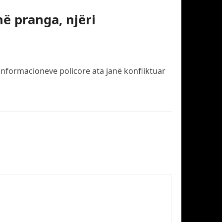
në pranga, njëri
s informacioneve policore ata janë konfliktuar