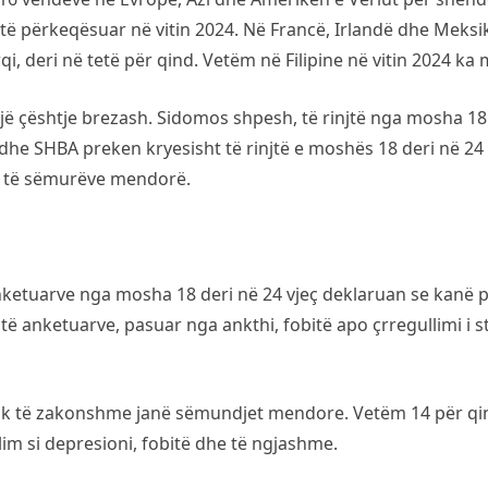
htë përkeqësuar në vitin 2024. Në Francë, Irlandë dhe Mek
qi, deri në tetë për qind. Vetëm në Filipine në vitin 2024 ka
jë çështje brezash. Sidomos shpesh, të rinjtë nga mosha 18 
he SHBA preken kryesisht të rinjtë e moshës 18 deri në 24 
i të sëmurëve mendorë.
të anketuarve nga mosha 18 deri në 24 vjeç deklaruan se kan
e të anketuarve, pasuar nga ankthi, fobitë apo çrregullimi i s
 pak të zakonshme janë sëmundjet mendore. Vetëm 14 për qi
im si depresioni, fobitë dhe të ngjashme.