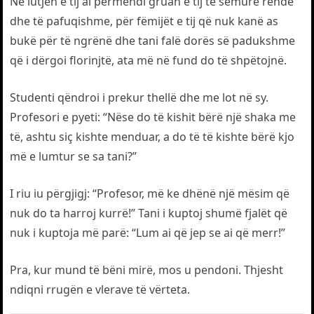
Në lutjen e tij ai përmendi gruan e tij të sëmurë rëndë
dhe të pafuqishme, për fëmijët e tij që nuk kanë as
bukë për të ngrënë dhe tani falë dorës së padukshme
që i dërgoi florinjtë, ata më në fund do të shpëtojnë.
Studenti qëndroi i prekur thellë dhe me lot në sy.
Profesori e pyeti: “Nëse do të kishit bërë një shaka me
të, ashtu siç kishte menduar, a do të të kishte bërë kjo
më e lumtur se sa tani?”
I riu iu përgjigj: “Profesor, më ke dhënë një mësim që
nuk do ta harroj kurrë!” Tani i kuptoj shumë fjalët që
nuk i kuptoja më parë: “Lum ai që jep se ai që merr!”
Pra, kur mund të bëni mirë, mos u pendoni. Thjesht
ndiqni rrugën e vlerave të vërteta.