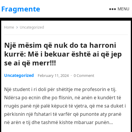
Fragmente
MENU
Home
Uncategorized
Një mësim që nuk do ta harroni
kurrë: Më i bekuar është ai që jep
se ai që merr!!!
Uncategorized
February 11, 2024
·
0 Comment
Një student i ri doli për shëtitje me profesorin e tij.
Ndërsa po ecnin dhe po flisnin, në anën e kundërt të
rrugës panë një palë këpucë të vjetra, që me sa duket i
përkisnin një fshatari të varfër që punonte aty pranë
në arën e tij dhe tashmë kishte mbaruar punën…