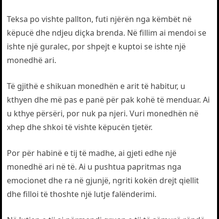
Teksa po vishte pallton, futi njërën nga këmbët në
këpucë dhe ndjeu diçka brenda. Në fillim ai mendoi se
ishte një guralec, por shpejt e kuptoi se ishte një
monedhë ari.
Të gjithë e shikuan monedhën e arit të habitur, u
kthyen dhe më pas e panë për pak kohë të menduar. Ai
u kthye përsëri, por nuk pa njeri. Vuri monedhën në
xhep dhe shkoi të vishte këpucën tjetër.
Por për habinë e tij të madhe, ai gjeti edhe një
monedhë ari në të. Ai u pushtua papritmas nga
emocionet dhe ra në gjunjë, ngriti kokën drejt qiellit
dhe filloi të thoshte një lutje falënderimi.