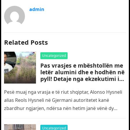
admin
Related Posts
Uncategorized
Pas vrasjes e mbështollën me
letër alumini dhe e hodhën në
pyll! Detaje nga ekzekutimi i
të riut shqiptar në Gjermani
Pesë muaj nga vrasja e të riut shqiptar, Alonso Hysneli
alias Reols Hysneli në Gjermani autoritetet kanë
zbardhur ngjarjen, ndërsa nën hetim janë vënë dy
shtetas turq,…
Uncategorized