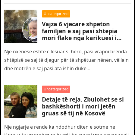
humbën jetën…
Uncategorized
Vajza 6 vjecare shpeton
familjen e saj pasi shtepia
mori flake nga karikuesi i
telefonit
Një nxënëse është cilësuar si hero, pasi vrapoi brenda
shtëpisë së saj të djegur për të shpëtuar nënën, vëllain
dhe motrën e saj pasi ata ishin duke…
Uncategorized
Detaje të reja. Zbulohet se si
bashkëshorti i mori jetën
gruas së tij në Kosovë
Nje ngjarje e rende ka ndodhur diten e sotme ne