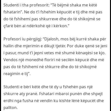
Studenti i tha profesorit: “Të bëjmë shaka me këtë
fshatarin”. Ne do t’i fshehim këpucët e tij dhe më pas
do të fshihemi pas shkurreve dhe do të shikojmë se
çfarë bën ai ndërkohë që i kërkon.”
Profesori iu përgjigj: “Djalosh, mos bëj kurrë shaka për
hallin dhe mjerimin e dikujt tjetër. Por duke qenë se jeni
i pasur, mund t’i jepni vetes më shumë kënaqësi se kjo.
Vendos një monedhë floriri në secilën këpucë dhe më
pas do të fshihemi në shkurre dhe do të shikojmë
reagimin e tij”.
Studenti e bëri këtë dhe të dy u fshehën pas një
shkurre aty pranë. Fshatari mbaroi punën dhe shpejt
erdhi nga fusha në vendin ku kishte lënë këpucët dhe
pallton.