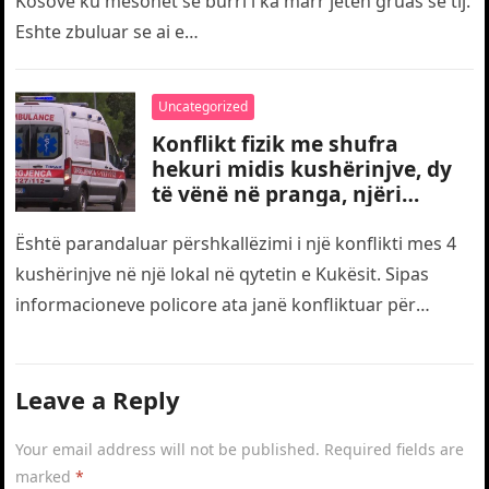
Kosove ku mesohet se burri i ka marr jeten gruas se tij.
Eshte zbuluar se ai e…
Uncategorized
Konflikt fizik me shufra
hekuri midis kushërinjve, dy
të vënë në pranga, njëri
transportohet me urgjencë
drejt traumës
Është parandaluar përshkallëzimi i një konflikti mes 4
kushërinjve në një lokal në qytetin e Kukësit. Sipas
informacioneve policore ata janë konfliktuar për
motive të dobëta. Gjatë…
Leave a Reply
Your email address will not be published.
Required fields are
marked
*