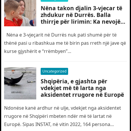
Nëna takon djalin 3-vjecar të
zhdukur në Durrës. Balla
thirrje për lirimin: Ka nevojë
edhe për “gjyshërit”
Nëna e 3-vjeçarit në Durrës nuk pati shumë për të
thënë pasi u ribashkua me të birin pas rreth një jave që
kurse gjyshërit e “rrëmbyen”…
Uncategorized
Shqipëria, e gjashta për
vdekjet më të larta nga
aksidentet rrugore në Europë
Ndonëse kanë ardhur në ulje, vdekjet nga aksidentet
rrugore në Shqipëri mbeten ndër më të lartat në
Europë. Sipas INSTAT, në vitin 2022, 164 persona