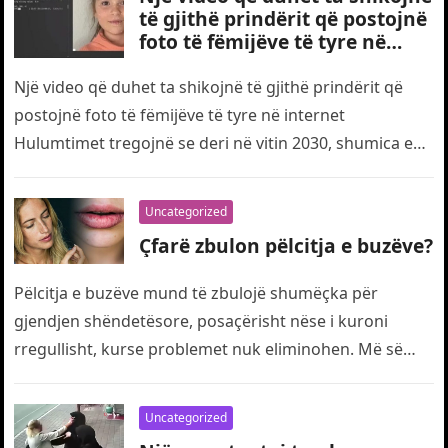
të gjithë prindërit që postojnë
foto të fëmijëve të tyre në
internet
Një video që duhet ta shikojnë të gjithë prindërit që
postojnë foto të fëmijëve të tyre në internet
Hulumtimet tregojnë se deri në vitin 2030, shumica e…
Uncategorized
Çfarë zbulon pëlcitja e buzëve?
Pëlcitja e buzëve mund të zbulojë shumëçka për
gjendjen shëndetësore, posaçërisht nëse i kuroni
rregullisht, kurse problemet nuk eliminohen. Më së
shpeshti buzët pëlcasin për shkak të…
Uncategorized