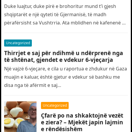
Duke luajtur, duke pirë e brohoritur mund t’i gjesh
shqiptarët e një qyteti të Gjermanisë, të madh
përafërsisht sa Vushtrria. Ata mblidhen në kafenenë e
Miqail Beadinit,…
Uncategorized
Thirrjet e saj për ndihmë u ndërprenë nga
të shtënat, gjendet e vdekur 6-vjeçarja
Një vajzë 6-vjeçare, e cila u raportua e zhdukur në Gaza
muajin e kaluar, është gjetur e vdekur së bashku me
disa nga të afërmit e saj…
Uncategorized
Çfarë po na shkaktojnë vezët
e ziera? – Mjekët japin lajmin
e rëndësishëm