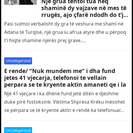
Një grua tentoi tua heq
shaminë dy vajzave në mes të
rrugës, ajo çfarë ndodh do t’ju
le pafjalë (Video)
Pasi sulmoi verbalisht dy gra të veshura me shami në
Adana të Turqisë, një grua iu afrua atyre dhe u përpoq
t’i hiqte shaminë njërës prej grave….
Uncategorized
E rende/ “Nuk mundem me” i dha fund
jetes 41 vjecarja, telefonoi te vellain
perpara se te kryente aktin amaneti qe i la
Një 41-vjeçare i ka dhënë fund jetë ditën e djeshme
duke pirë fostoksinë. Viktima Shpresa Krëku mësohet
se përpara se të kryente aktin e rëndë ka telefonuar…
Uncategorized