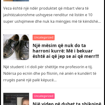
Veza është një ndër produktet që mbart vlera të
jashtëzakonshme ushqyese renditur në listën e 10
super ushqimeve dhe nuk ka mëngjes më të këndshëm
se vezët…
Uncategorized
Një mësim që nuk do ta
harroni kurrë: Më i bekuar
është ai që jep se ai që merr!!!
Një student i ri doli për shëtitje me profesorin e tij.
Ndërsa po ecnin dhe po flisnin, në anën e kundërt të
rrugës panë një palë këpucë…
Uncategorized
Një video që duhet ta shikojnë