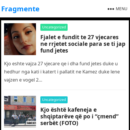
Fragmente
MENU
Uncategorized
Fjalet e fundit te 27 vjecares
ne rrjetet sociale para se ti jap
fund jetes
Kjo eshte vajza 27 vjecare qe i dha fund jetes duke u
hedhur nga kati i katert i pallatit ne Kamez duke lene
vajzen e vogel 2…
Uncategorized
Kjo është kafeneja e
shqiptarëve që po i “çmend”
serbët (FOTO)