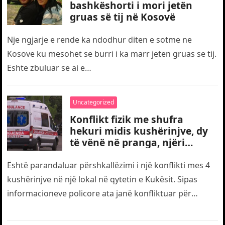
bashkëshorti i mori jetën
gruas së tij në Kosovë
Nje ngjarje e rende ka ndodhur diten e sotme ne
Kosove ku mesohet se burri i ka marr jeten gruas se tij.
Eshte zbuluar se ai e…
Uncategorized
Konflikt fizik me shufra
hekuri midis kushërinjve, dy
të vënë në pranga, njëri
transportohet me urgjencë
drejt traumës
Është parandaluar përshkallëzimi i një konflikti mes 4
kushërinjve në një lokal në qytetin e Kukësit. Sipas
informacioneve policore ata janë konfliktuar për
motive të dobëta. Gjatë…