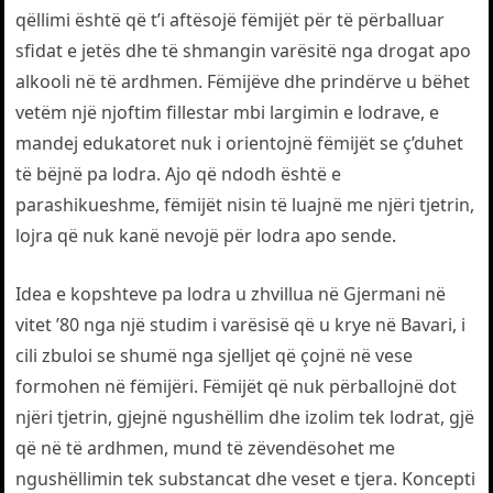
qëllimi është që t’i aftësojë fëmijët për të përballuar
sfidat e jetës dhe të shmangin varësitë nga drogat apo
alkooli në të ardhmen. Fëmijëve dhe prindërve u bëhet
vetëm një njoftim fillestar mbi largimin e lodrave, e
mandej edukatoret nuk i orientojnë fëmijët se ç’duhet
të bëjnë pa lodra. Ajo që ndodh është e
parashikueshme, fëmijët nisin të luajnë me njëri tjetrin,
lojra që nuk kanë nevojë për lodra apo sende.
Idea e kopshteve pa lodra u zhvillua në Gjermani në
vitet ’80 nga një studim i varësisë që u krye në Bavari, i
cili zbuloi se shumë nga sjelljet që çojnë në vese
formohen në fëmijëri. Fëmijët që nuk përballojnë dot
njëri tjetrin, gjejnë ngushëllim dhe izolim tek lodrat, gjë
që në të ardhmen, mund të zëvendësohet me
ngushëllimin tek substancat dhe veset e tjera. Koncepti