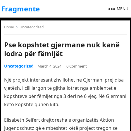
Fragmente
MENU
Home
Uncategorized
Pse kopshtet gjermane nuk kanë
lodra për fëmijët
Uncategorized
March 4, 2024
·
0 Comment
Një projekt interesant zhvillohet në Gjermani prej disa
vjetësh, i cili largon të gjitha lotrat nga ambientet e
kopshteve për fëmijët nga 3 deri në 6 vjeç. Në Gjermani
këto kopshte quhen kita.
Elisabeth Seifert drejtoresha e organizatës Aktion
Jugendschutz që e mbështet këtë project tregon se