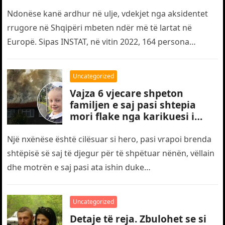
Ndonëse kanë ardhur në ulje, vdekjet nga aksidentet
rrugore në Shqipëri mbeten ndër më të lartat në
Europë. Sipas INSTAT, në vitin 2022, 164 persona
humbën jetën…
Uncategorized
Vajza 6 vjecare shpeton
familjen e saj pasi shtepia
mori flake nga karikuesi i
telefonit
Një nxënëse është cilësuar si hero, pasi vrapoi brenda
shtëpisë së saj të djegur për të shpëtuar nënën, vëllain
dhe motrën e saj pasi ata ishin duke…
Uncategorized
Detaje të reja. Zbulohet se si