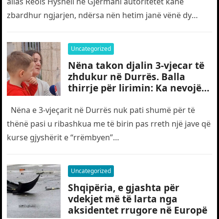
alias Reols Hysneli në Gjermani autoritetet kanë
zbardhur ngjarjen, ndërsa nën hetim janë vënë dy
shtetas turq,…
Uncategorized
Nëna takon djalin 3-vjecar të
zhdukur në Durrës. Balla
thirrje për lirimin: Ka nevojë
edhe për “gjyshërit”
Nëna e 3-vjeçarit në Durrës nuk pati shumë për të
thënë pasi u ribashkua me të birin pas rreth një jave që
kurse gjyshërit e “rrëmbyen”…
Uncategorized
Shqipëria, e gjashta për
vdekjet më të larta nga
aksidentet rrugore në Europë