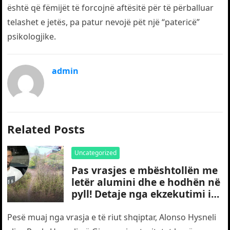
është që fëmijët të forcojnë aftësitë për të përballuar
telashet e jetës, pa patur nevojë pët një “patericë”
psikologjike.
admin
Related Posts
Uncategorized
Pas vrasjes e mbështollën me
letër alumini dhe e hodhën në
pyll! Detaje nga ekzekutimi i
të riut shqiptar në Gjermani
Pesë muaj nga vrasja e të riut shqiptar, Alonso Hysneli