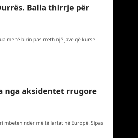
rrës. Balla thirrje për
a me të birin pas rreth një jave që kurse
ta nga aksidentet rrugore
ri mbeten ndër më të lartat në Europë. Sipas