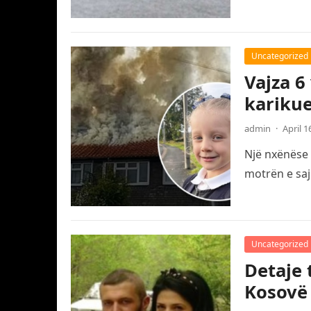
Uncategorized
Vajza 6
karikue
admin
·
April 1
Një nxënëse 
motrën e saj
Uncategorized
Detaje 
Kosovë