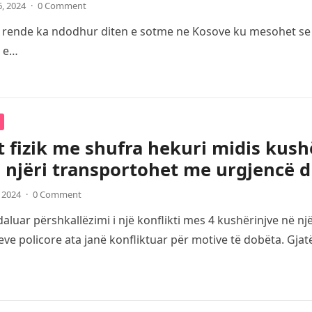
6, 2024
·
0 Comment
e rende ka ndodhur diten e sotme ne Kosove ku mesohet se bu
i e…
t fizik me shufra hekuri midis kush
 njëri transportohet me urgjencë d
, 2024
·
0 Comment
luar përshkallëzimi i një konflikti mes 4 kushërinjve në një
ve policore ata janë konfliktuar për motive të dobëta. Gja