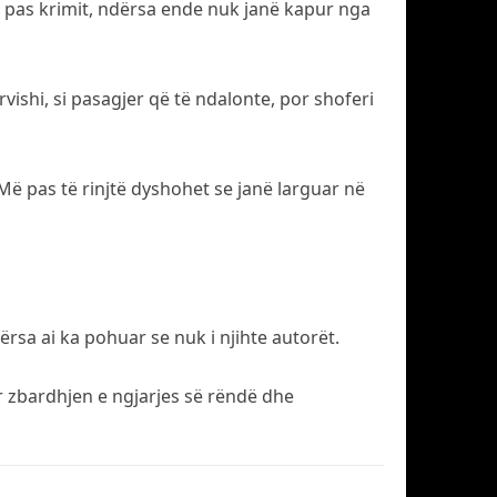
ill pas krimit, ndërsa ende nuk janë kapur nga
ishi, si pasagjer që të ndalonte, por shoferi
 Më pas të rinjtë dyshohet se janë larguar në
ërsa ai ka pohuar se nuk i njihte autorët.
ër zbardhjen e ngjarjes së rëndë dhe