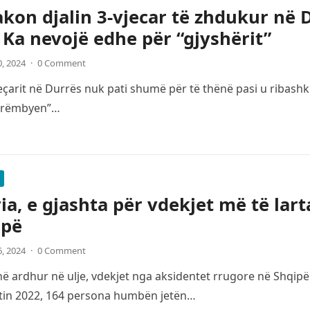
kon djalin 3-vjecar të zhdukur në Du
: Ka nevojë edhe për “gjyshërit”
0, 2024
·
0 Comment
çarit në Durrës nuk pati shumë për të thënë pasi u ribashku
“rrëmbyen”…
ia, e gjashta për vdekjet më të lar
opë
6, 2024
·
0 Comment
 ardhur në ulje, vdekjet nga aksidentet rrugore në Shqipë
itin 2022, 164 persona humbën jetën…