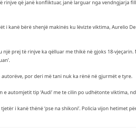
ë rinjve që janë konfliktuar, janë larguar nga vendngjarja f
i kanë bërë shenjë makinës ku lëvizte viktima, Aurelio Derv
 një prej të rinjve ka qëlluar me thikë në gjoks 18-vjeçarin.
uan’.
e autorëve, por deri më tani nuk ka rënë në gjurmët e tyre.
e automjetit tip ‘Audi’ me te cilin po udhëtonte viktima, nd
jetër i kanë thënë ‘pse na shikoni’. Policia vijon hetimet p