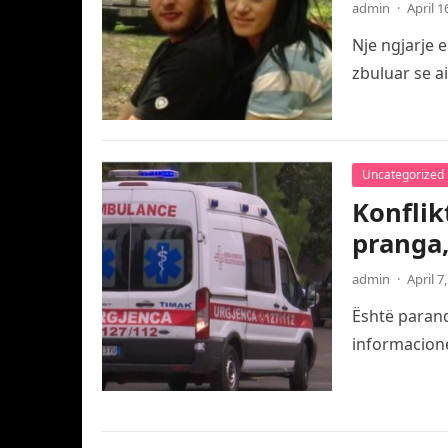
admin
·
April 1
Nje ngjarje 
zbuluar se a
Uncategorized
Konflik
pranga,
admin
·
April 7
Është paranda
informacione