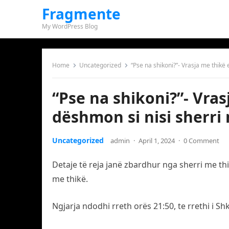
Fragmente
My WordPress Blog
Home
Uncategorized
“Pse na shikoni?”- Vrasja me thikë e
“Pse na shikoni?”- Vras
dëshmon si nisi sherri 
Uncategorized
admin
·
April 1, 2024
·
0 Comment
Detaje të reja janë zbardhur nga sherri me th
me thikë.
Ngjarja ndodhi rreth orës 21:50, te rrethi i S