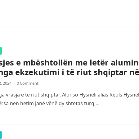
sjes e mbështollën me letër alumin
nga ekzekutimi i të riut shqiptar n
2, 2024
·
0 Comment
a vrasja e të riut shqiptar, Alonso Hysneli alias Reols Hysn
ërsa nën hetim janë vënë dy shtetas turq,…