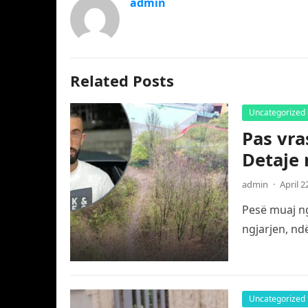
admin
Related Posts
Uncategorized
Pas vra
Detaje 
admin
·
April 2
Pesë muaj ng
ngjarjen, nd
Uncategorized