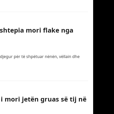
 shtepia mori flake nga
ë djegur për të shpëtuar nënën, vëllain dhe
i mori jetën gruas së tij në