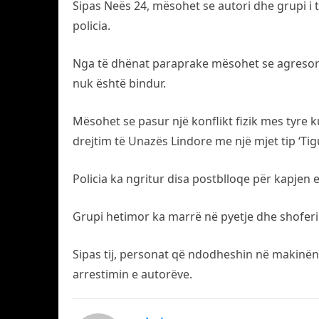
Sipas Neës 24, mësohet se autori dhe grupi i t
policia.
Nga të dhënat paraprake mësohet se agresorët 
nuk është bindur.
Mësohet se pasur një konflikt fizik mes tyre ku
drejtim të Unazës Lindore me një mjet tip ‘Tig
Policia ka ngritur disa postblloqe për kapjen 
Grupi hetimor ka marrë në pyetje dhe shoferin 
Sipas tij, personat që ndodheshin në makinën t
arrestimin e autorëve.