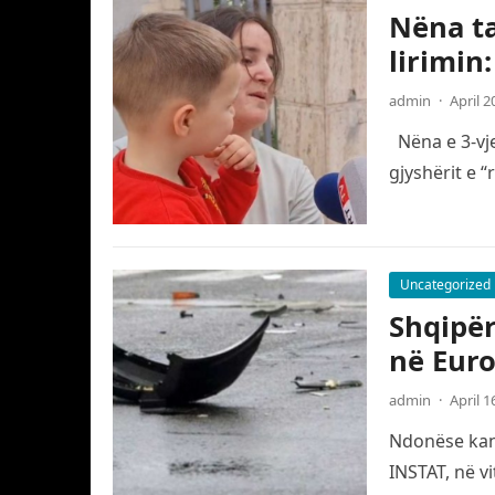
Nëna ta
lirimin
admin
·
April 2
Nëna e 3-vje
gjyshërit e 
Uncategorized
Shqipër
në Eur
admin
·
April 1
Ndonëse kanë
INSTAT, në v