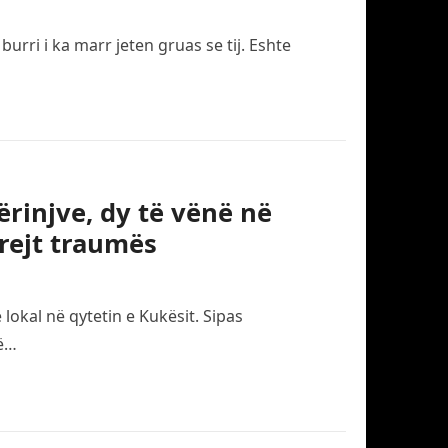
rri i ka marr jeten gruas se tij. Eshte
ërinjve, dy të vënë në
rejt traumës
 lokal në qytetin e Kukësit. Sipas
të…