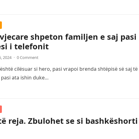
 vjecare shpeton familjen e saj pasi
si i telefonit
6, 2024
·
0 Comment
është cilësuar si hero, pasi vrapoi brenda shtëpisë së saj t
 pasi ata ishin duke…
të reja. Zbulohet se si bashkëshorti 