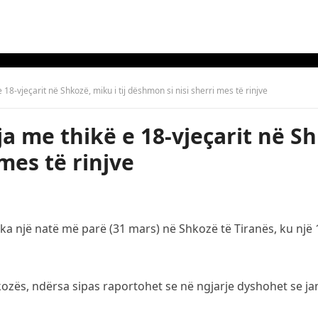
 18-vjeçarit në Shkozë, miku i tij dëshmon si nisi sherri mes të rinjve
ja me thikë e 18-vjeçarit në Sh
mes të rinjve
ika një natë më parë (31 mars) në Shkozë të Tiranës, ku një
hkozës, ndërsa sipas raportohet se në ngjarje dyshohet se ja