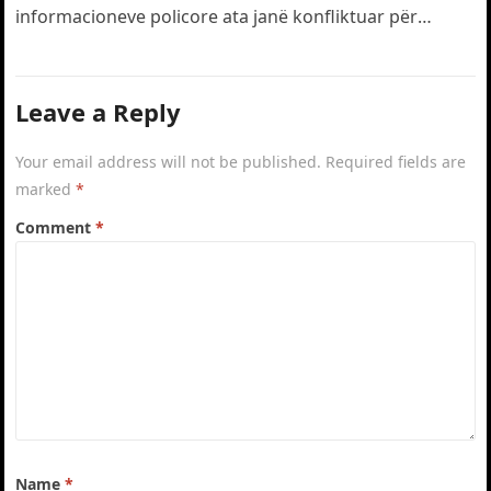
informacioneve policore ata janë konfliktuar për
motive të dobëta. Gjatë…
Leave a Reply
Your email address will not be published.
Required fields are
marked
*
Comment
*
Name
*