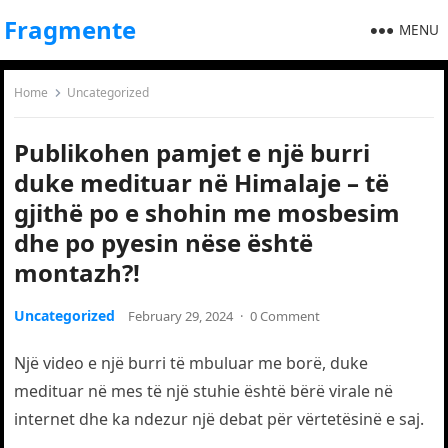
Fragmente
MENU
Home
Uncategorized
Publikohen pamjet e një burri
duke medituar në Himalaje – të
gjithë po e shohin me mosbesim
dhe po pyesin nëse është
montazh?!
Uncategorized
February 29, 2024
·
0 Comment
Një video e një burri të mbuluar me borë, duke
medituar në mes të një stuhie është bërë virale në
internet dhe ka ndezur një debat për vërtetësinë e saj.