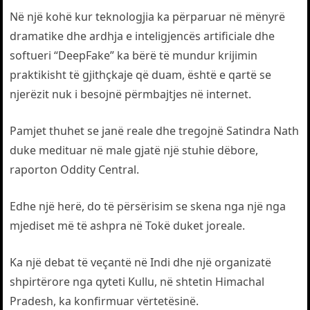
Në një kohë kur teknologjia ka përparuar në mënyrë
dramatike dhe ardhja e inteligjencës artificiale dhe
softueri “DeepFake” ka bërë të mundur krijimin
praktikisht të gjithçkaje që duam, është e qartë se
njerëzit nuk i besojnë përmbajtjes në internet.
Pamjet thuhet se janë reale dhe tregojnë Satindra Nath
duke medituar në male gjatë një stuhie dëbore,
raporton Oddity Central.
Edhe një herë, do të përsërisim se skena nga një nga
mjediset më të ashpra në Tokë duket joreale.
Ka një debat të veçantë në Indi dhe një organizatë
shpirtërore nga qyteti Kullu, në shtetin Himachal
Pradesh, ka konfirmuar vërtetësinë.