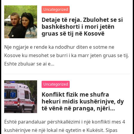
Uncategorized
Detaje të reja. Zbulohet se si
bashkëshorti i mori jetën
gruas së tij në Kosovë
Nje ngjarje e rende ka ndodhur diten e sotme ne
Kosove ku mesohet se burri i ka marr jeten gruas se tij.
Eshte zbuluar se ai e…
Uncategorized
Konflikt fizik me shufra
hekuri midis kushërinjve, dy
të vënë në pranga, njëri
transportohet me urgjencë
drejt traumës
Është parandaluar përshkallëzimi i një konflikti mes 4
kushërinjve në një lokal në qytetin e Kukësit. Sipas