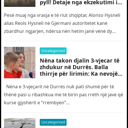
pyll! Detaje nga ekzekutimi i
të riut shqiptar në Gjermani
Pesë muaj nga vrasja e të riut shqiptar, Alonso Hysneli
alias Reols Hysneli në Gjermani autoritetet kanë
zbardhur ngjarjen, ndërsa nën hetim janë vënë dy
shtetas turq,…
Uncategorized
Nëna takon djalin 3-vjecar të
zhdukur në Durrës. Balla
thirrje për lirimin: Ka nevojë
edhe për “gjyshërit”
Nëna e 3-vjeçarit në Durrës nuk pati shumë për të
thënë pasi u ribashkua me të birin pas rreth një jave që
kurse gjyshërit e “rrëmbyen”…
Uncategorized