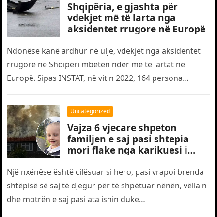
Shqipëria, e gjashta për
vdekjet më të larta nga
aksidentet rrugore në Europë
Ndonëse kanë ardhur në ulje, vdekjet nga aksidentet
rrugore në Shqipëri mbeten ndër më të lartat në
Europë. Sipas INSTAT, në vitin 2022, 164 persona
humbën jetën…
Uncategorized
Vajza 6 vjecare shpeton
familjen e saj pasi shtepia
mori flake nga karikuesi i
telefonit
Një nxënëse është cilësuar si hero, pasi vrapoi brenda
shtëpisë së saj të djegur për të shpëtuar nënën, vëllain
dhe motrën e saj pasi ata ishin duke…