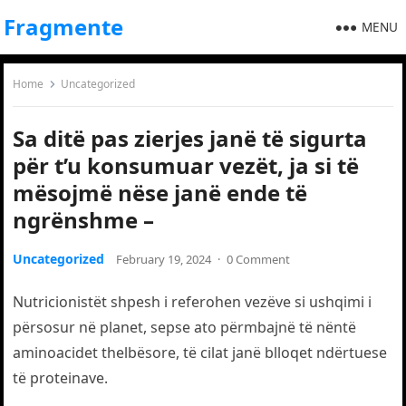
Fragmente
MENU
Home
Uncategorized
Sa ditë pas zierjes janë të sigurta
për t’u konsumuar vezët, ja si të
mësojmë nëse janë ende të
ngrënshme –
Uncategorized
February 19, 2024
·
0 Comment
Nutricionistët shpesh i referohen vezëve si ushqimi i
përsosur në planet, sepse ato përmbajnë të nëntë
aminoacidet thelbësore, të cilat janë blloqet ndërtuese
të proteinave.