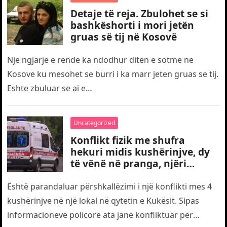
Detaje të reja. Zbulohet se si
bashkëshorti i mori jetën
gruas së tij në Kosovë
Nje ngjarje e rende ka ndodhur diten e sotme ne
Kosove ku mesohet se burri i ka marr jeten gruas se tij.
Eshte zbuluar se ai e…
Uncategorized
Konflikt fizik me shufra
hekuri midis kushërinjve, dy
të vënë në pranga, njëri
transportohet me urgjencë
drejt traumës
Është parandaluar përshkallëzimi i një konflikti mes 4
kushërinjve në një lokal në qytetin e Kukësit. Sipas
informacioneve policore ata janë konfliktuar për