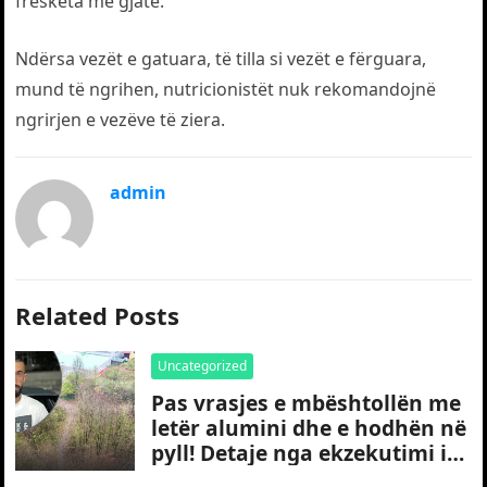
freskëta më gjatë.
Ndërsa vezët e gatuara, të tilla si vezët e fërguara,
mund të ngrihen, nutricionistët nuk rekomandojnë
ngrirjen e vezëve të ziera.
admin
Related Posts
Uncategorized
Pas vrasjes e mbështollën me
letër alumini dhe e hodhën në
pyll! Detaje nga ekzekutimi i
të riut shqiptar në Gjermani