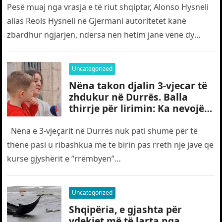
Pesë muaj nga vrasja e të riut shqiptar, Alonso Hysneli
alias Reols Hysneli në Gjermani autoritetet kanë
zbardhur ngjarjen, ndërsa nën hetim janë vënë dy
shtetas turq,…
Uncategorized
Nëna takon djalin 3-vjecar të
zhdukur në Durrës. Balla
thirrje për lirimin: Ka nevojë
edhe për “gjyshërit”
Nëna e 3-vjeçarit në Durrës nuk pati shumë për të
thënë pasi u ribashkua me të birin pas rreth një jave që
kurse gjyshërit e “rrëmbyen”…
Uncategorized
Shqipëria, e gjashta për
vdekjet më të larta nga