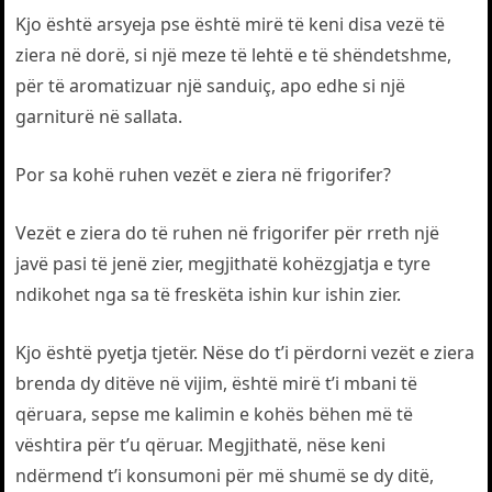
Kjo është arsyeja pse është mirë të keni disa vezë të
ziera në dorë, si një meze të lehtë e të shëndetshme,
për të aromatizuar një sanduiç, apo edhe si një
garniturë në sallata.
Por sa kohë ruhen vezët e ziera në frigorifer?
Vezët e ziera do të ruhen në frigorifer për rreth një
javë pasi të jenë zier, megjithatë kohëzgjatja e tyre
ndikohet nga sa të freskëta ishin kur ishin zier.
Kjo është pyetja tjetër. Nëse do t’i përdorni vezët e ziera
brenda dy ditëve në vijim, është mirë t’i mbani të
qëruara, sepse me kalimin e kohës bëhen më të
vështira për t’u qëruar. Megjithatë, nëse keni
ndërmend t’i konsumoni për më shumë se dy ditë,