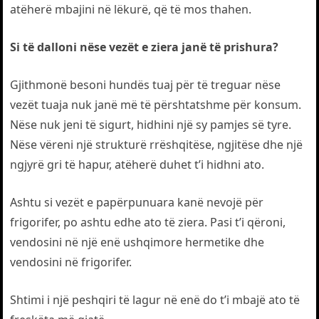
atëherë mbajini në lëkurë, që të mos thahen.
Si të dalloni nëse vezët e ziera janë të prishura?
Gjithmonë besoni hundës tuaj për të treguar nëse
vezët tuaja nuk janë më të përshtatshme për konsum.
Nëse nuk jeni të sigurt, hidhini një sy pamjes së tyre.
Nëse vëreni një strukturë rrëshqitëse, ngjitëse dhe një
ngjyrë gri të hapur, atëherë duhet t’i hidhni ato.
Ashtu si vezët e papërpunuara kanë nevojë për
frigorifer, po ashtu edhe ato të ziera. Pasi t’i qëroni,
vendosini në një enë ushqimore hermetike dhe
vendosini në frigorifer.
Shtimi i një peshqiri të lagur në enë do t’i mbajë ato të