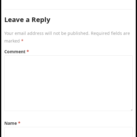
motive të dobëta. Gjatë…
Leave a Reply
Your email address will not be published.
Required fields are
marked
*
Comment
*
Name
*