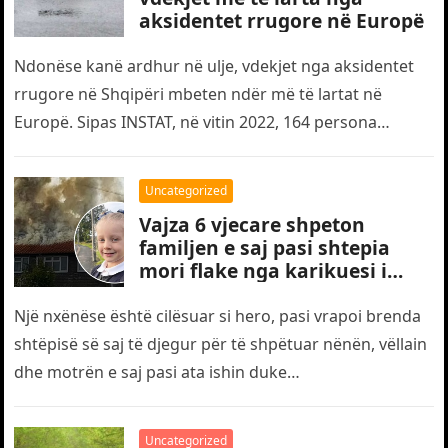
aksidentet rrugore në Europë
Ndonëse kanë ardhur në ulje, vdekjet nga aksidentet
rrugore në Shqipëri mbeten ndër më të lartat në
Europë. Sipas INSTAT, në vitin 2022, 164 persona
humbën jetën…
Uncategorized
Vajza 6 vjecare shpeton
familjen e saj pasi shtepia
mori flake nga karikuesi i
telefonit
Një nxënëse është cilësuar si hero, pasi vrapoi brenda
shtëpisë së saj të djegur për të shpëtuar nënën, vëllain
dhe motrën e saj pasi ata ishin duke…
Uncategorized