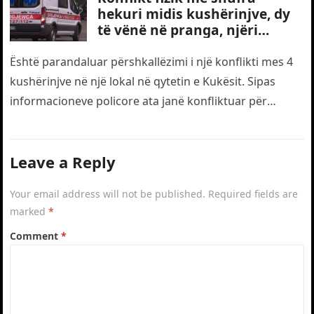
hekuri midis kushërinjve, dy
të vënë në pranga, njëri
transportohet me urgjencë
drejt traumës
Është parandaluar përshkallëzimi i një konflikti mes 4
kushërinjve në një lokal në qytetin e Kukësit. Sipas
informacioneve policore ata janë konfliktuar për
motive të dobëta. Gjatë…
Leave a Reply
Your email address will not be published.
Required fields are
marked
*
Comment
*