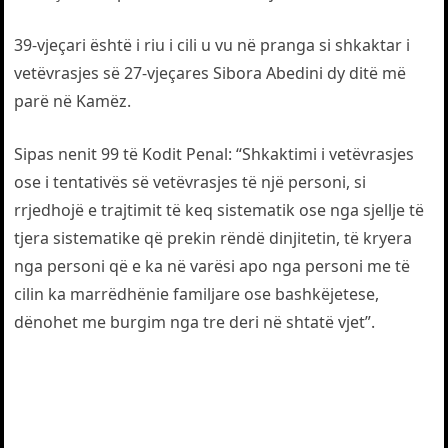
39-vjeçari është i riu i cili u vu në pranga si shkaktar i
vetëvrasjes së 27-vjeçares Sibora Abedini dy ditë më
parë në Kamëz.
Sipas nenit 99 të Kodit Penal: “Shkaktimi i vetëvrasjes
ose i tentativës së vetëvrasjes të një personi, si
rrjedhojë e trajtimit të keq sistematik ose nga sjellje të
tjera sistematike që prekin rëndë dinjitetin, të kryera
nga personi që e ka në varësi apo nga personi me të
cilin ka marrëdhënie familjare ose bashkëjetese,
dënohet me burgim nga tre deri në shtatë vjet”.