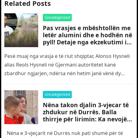
Related Posts
Uncategorized
Pas vrasjes e mbështollën me
letër alumini dhe e hodhën në
pyll! Detaje nga ekzekutimi i
të riut shqiptar në Gjermani
Pesë muaj nga vrasja e të riut shqiptar, Alonso Hysneli
alias Reols Hysneli në Gjermani autoritetet kanë
zbardhur ngjarjen, ndërsa nën hetim janë vënë dy
shtetas turq,…
Uncategorized
Nëna takon djalin 3-vjecar të
zhdukur në Durrës. Balla
thirrje për lirimin: Ka nevojë
edhe për “gjyshërit”
Nëna e 3-vjeçarit në Durrës nuk pati shumë për të