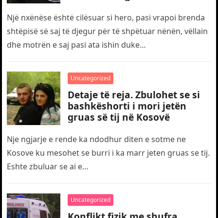
telefonit
Një nxënëse është cilësuar si hero, pasi vrapoi brenda
shtëpisë së saj të djegur për të shpëtuar nënën, vëllain
dhe motrën e saj pasi ata ishin duke…
Uncategorized
Detaje të reja. Zbulohet se si
bashkëshorti i mori jetën
gruas së tij në Kosovë
Nje ngjarje e rende ka ndodhur diten e sotme ne
Kosove ku mesohet se burri i ka marr jeten gruas se tij.
Eshte zbuluar se ai e…
Uncategorized
Konflikt fizik me shufra