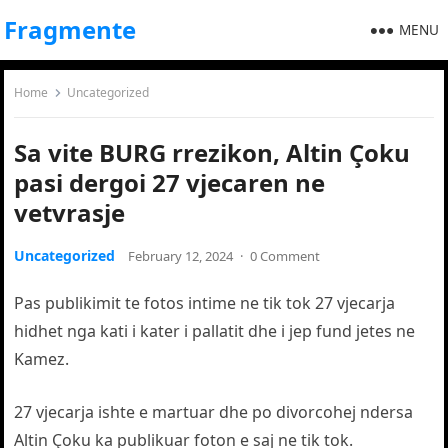
Fragmente
MENU
Home
Uncategorized
Sa vite BURG rrezikon, Altin Çoku
pasi dergoi 27 vjecaren ne
vetvrasje
Uncategorized
February 12, 2024
·
0 Comment
Pas publikimit te fotos intime ne tik tok 27 vjecarja
hidhet nga kati i kater i pallatit dhe i jep fund jetes ne
Kamez.
27 vjecarja ishte e martuar dhe po divorcohej ndersa
Altin Çoku ka publikuar foton e saj ne tik tok.