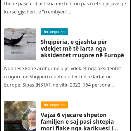
thënë pasi u ribashkua me të birin pas rreth një jave që
kurse gjyshërit e “rrëmbyen”…
Uncategorized
Shqipëria, e gjashta për
vdekjet më të larta nga
aksidentet rrugore në Europë
Ndonëse kanë ardhur në ulje, vdekjet nga aksidentet
rrugore në Shqipëri mbeten ndër më të lartat në
Europë. Sipas INSTAT, në vitin 2022, 164 persona
humbën jetën…
Uncategorized
Vajza 6 vjecare shpeton
familjen e saj pasi shtepia
mori flake nga karikuesi i