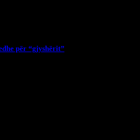
janë vënë dy shtetas turq,…
edhe për “gjyshërit”
, 164 persona humbën jetën…