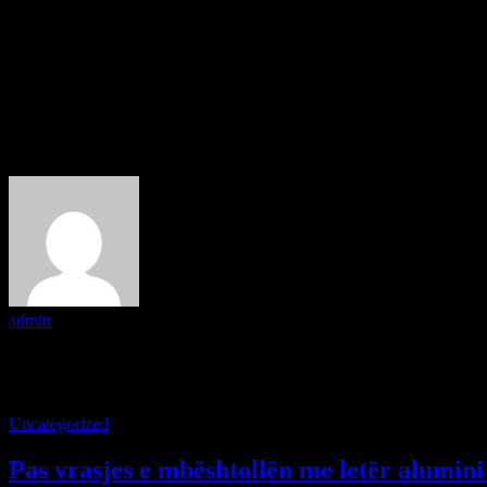
“Dëmshpërblim përcaktohet kur iniciuesi është ose familjarët e viktimës
qartë minimumin dhe maksimumin e dëmshpërblimit.
E drejta për të ngritur padi e ka iniciuesi. Kur ti i drejtohesh gjykatës,
shumë deri në 200 mijë euro, do shikojë gjykata dëmin me ekspertë të 
200 mijë euro në Shqipëri për dëmshpërblim nuk para merren, duke përl
gjykata e Apelit. Zgjati procesi 5-6 vite. Personat kishin vdekur, por p
admin
Related Posts
Uncategorized
Pas vrasjes e mbështollën me letër alumini