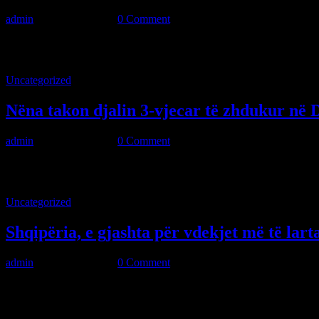
admin
·
April 22, 2024
·
0 Comment
Pesë muaj nga vrasja e të riut shqiptar, Alonso Hysneli alias Reols H
Uncategorized
Nëna takon djalin 3-vjecar të zhdukur në D
admin
·
April 20, 2024
·
0 Comment
Nëna e 3-vjeçarit në Durrës nuk pati shumë për të thënë pasi u ribash
Uncategorized
Shqipëria, e gjashta për vdekjet më të lar
admin
·
April 16, 2024
·
0 Comment
Ndonëse kanë ardhur në ulje, vdekjet nga aksidentet rrugore në Shqi