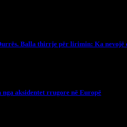
ysneli në Gjermani autoritetet kanë zbardhur ngjarjen, ndërsa nën hetim 
urrës. Balla thirrje për lirimin: Ka nevojë 
kua me të birin pas rreth një jave që kurse gjyshërit e “rrëmbyen”…
ta nga aksidentet rrugore në Europë
përi mbeten ndër më të lartat në Europë. Sipas INSTAT, në vitin 2022