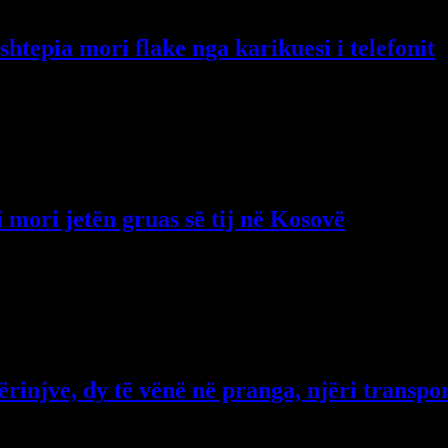
shtepia mori flake nga karikuesi i telefonit
të djegur për të shpëtuar nënën, vëllain dhe motrën e saj pasi ata ishin 
i mori jetën gruas së tij në Kosovë
burri i ka marr jeten gruas se tij. Eshte zbuluar se ai e…
ërinjve, dy të vënë në pranga, njëri transp