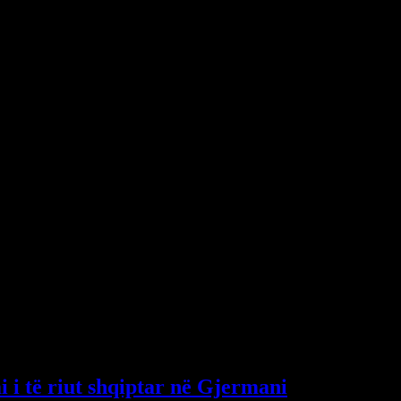
 zakonisht nuk janë fitimprurëse për viktimat. Ligji nuk e përcakton
et ligjit, pra gjykata do të shikojë, përshembull nëse ti kërkon një
euro, por nuk është detyrim që gjykata të japë 200 mijë euro.
 që kanë marrë rreth 70 mijë euro për një jetë të humbur. Pasi foli
më të shpejta”, tha Zhllima. /Telegrafi/
i i të riut shqiptar në Gjermani