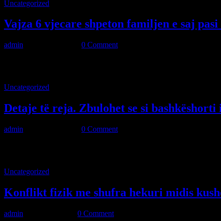
Uncategorized
Vajza 6 vjecare shpeton familjen e saj pasi 
admin
·
April 16, 2024
·
0 Comment
Një nxënëse është cilësuar si hero, pasi vrapoi brenda shtëpisë së saj 
Uncategorized
Detaje të reja. Zbulohet se si bashkëshorti 
admin
·
April 16, 2024
·
0 Comment
Nje ngjarje e rende ka ndodhur diten e sotme ne Kosove ku mesohet se 
Uncategorized
Konflikt fizik me shufra hekuri midis kush
admin
·
April 7, 2024
·
0 Comment