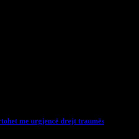
duke…
ortohet me urgjencë drejt traumës