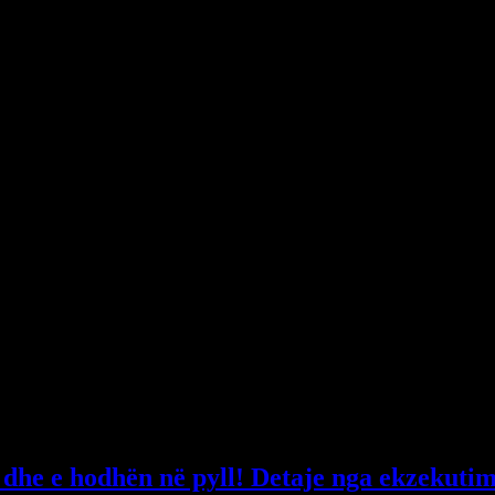
, ose të plagosurit. Raste të tilla shkojnë në gjykatë, pasi marrëveshjet
 ti je paditësi dhe cakton objektin e padisë, pastaj gjykata që do i referoh
caktuar dhe pastaj shuma do zbritet, sepse ti mund të kërkosh 200 mijë 
logaritur pagën minimale këtu dhe efektet e tjera. Unë kam pas një rast
ërfitoi familja, bashkëshortja dhe fëmijët. Proceset zgjasin, nuk janë shu
 dhe e hodhën në pyll! Detaje nga ekzekutim