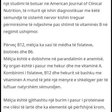
një studimi të botuar në American Journal of Clinical
Nutrition, të rriturit që ishin diagnostikuar me këtë
sëmundje të sistemit nervor kishin treguar
përmirësime të ndjeshme pas shtimit të vitaminës B në
regjimit ushqimor.
Përveç B12, mëlçia ka sasi të mëdha të folateve,
biotinës dhe B6.
Mëlçia është e dobishme në parandalimin e anemisë.
Ky organ është i pasur me hekur dhe me vitaminë A.
Kombinimi i folateve, B12 dhe hekurit së bashku me
vitaminën A mund të jetë një mënyrë e shkëlqyer për të
luftuar natyrshëm sëmundjen.
Mëlçia është gjithashtu një burim i pasur i proteinave
me cilësi të lartë dhe ka elementë që përfshijnë krom,