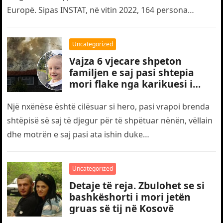
Europë. Sipas INSTAT, në vitin 2022, 164 persona
humbën jetën…
Uncategorized
Vajza 6 vjecare shpeton
familjen e saj pasi shtepia
mori flake nga karikuesi i
telefonit
Një nxënëse është cilësuar si hero, pasi vrapoi brenda
shtëpisë së saj të djegur për të shpëtuar nënën, vëllain
dhe motrën e saj pasi ata ishin duke…
Uncategorized
Detaje të reja. Zbulohet se si
bashkëshorti i mori jetën
gruas së tij në Kosovë