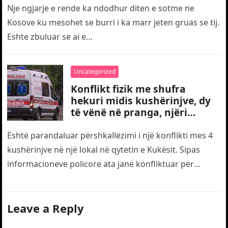
Nje ngjarje e rende ka ndodhur diten e sotme ne
Kosove ku mesohet se burri i ka marr jeten gruas se tij.
Eshte zbuluar se ai e…
Uncategorized
Konflikt fizik me shufra
hekuri midis kushërinjve, dy
të vënë në pranga, njëri
transportohet me urgjencë
drejt traumës
Është parandaluar përshkallëzimi i një konflikti mes 4
kushërinjve në një lokal në qytetin e Kukësit. Sipas
informacioneve policore ata janë konfliktuar për
motive të dobëta. Gjatë…
Leave a Reply