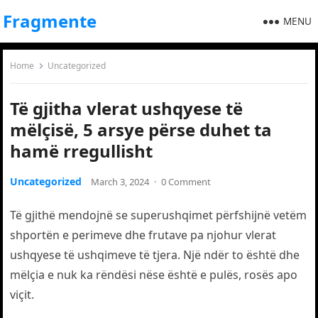
Fragmente
MENU
Home
Uncategorized
Të gjitha vlerat ushqyese të
mëlçisë, 5 arsye përse duhet ta
hamë rregullisht
Uncategorized
March 3, 2024
·
0 Comment
Të gjithë mendojnë se superushqimet përfshijnë vetëm
shportën e perimeve dhe frutave pa njohur vlerat
ushqyese të ushqimeve të tjera. Një ndër to është dhe
mëlçia e nuk ka rëndësi nëse është e pulës, rosës apo
viçit.