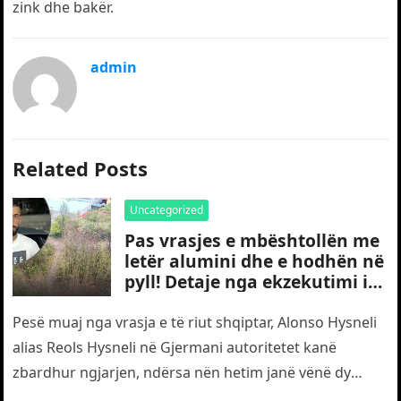
zink dhe bakër.
admin
Related Posts
Uncategorized
Pas vrasjes e mbështollën me
letër alumini dhe e hodhën në
pyll! Detaje nga ekzekutimi i
të riut shqiptar në Gjermani
Pesë muaj nga vrasja e të riut shqiptar, Alonso Hysneli
alias Reols Hysneli në Gjermani autoritetet kanë
zbardhur ngjarjen, ndërsa nën hetim janë vënë dy
shtetas turq,…