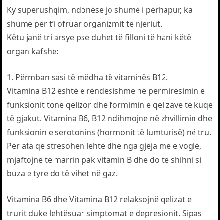
Ky superushqim, ndonëse jo shumë i përhapur, ka
shumë për t’i ofruar organizmit të njeriut.
Këtu janë tri arsye pse duhet të filloni të hani këtë
organ kafshe:
1. Përmban sasi të mëdha të vitaminës B12.
Vitamina B12 është e rëndësishme në përmirësimin e
funksionit tonë qelizor dhe formimin e qelizave të kuqe
të gjakut. Vitamina B6, B12 ndihmojne në zhvillimin dhe
funksionin e serotonins (hormonit të lumturisë) në tru.
Për ata që stresohen lehtë dhe nga gjëja më e voglë,
mjaftojnë të marrin pak vitamin B dhe do të shihni si
buza e tyre do të vihet në gaz.
Vitamina B6 dhe Vitamina B12 relaksojnë qelizat e
trurit duke lehtësuar simptomat e depresionit. Sipas