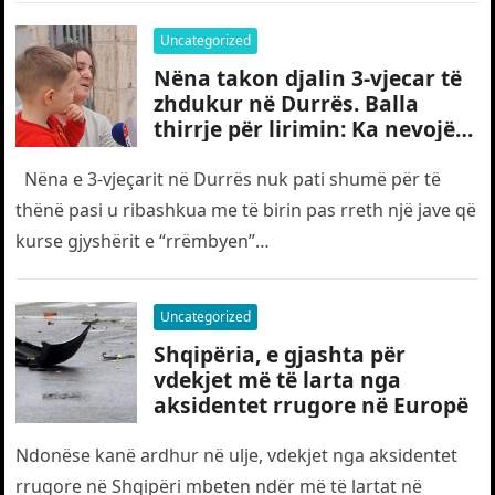
Uncategorized
Nëna takon djalin 3-vjecar të
zhdukur në Durrës. Balla
thirrje për lirimin: Ka nevojë
edhe për “gjyshërit”
Nëna e 3-vjeçarit në Durrës nuk pati shumë për të
thënë pasi u ribashkua me të birin pas rreth një jave që
kurse gjyshërit e “rrëmbyen”…
Uncategorized
Shqipëria, e gjashta për
vdekjet më të larta nga
aksidentet rrugore në Europë
Ndonëse kanë ardhur në ulje, vdekjet nga aksidentet
rrugore në Shqipëri mbeten ndër më të lartat në