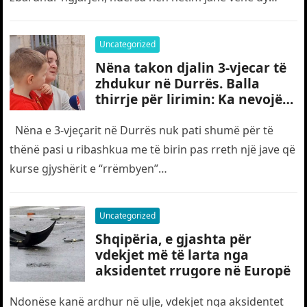
shtetas turq,…
Uncategorized
Nëna takon djalin 3-vjecar të
zhdukur në Durrës. Balla
thirrje për lirimin: Ka nevojë
edhe për “gjyshërit”
Nëna e 3-vjeçarit në Durrës nuk pati shumë për të
thënë pasi u ribashkua me të birin pas rreth një jave që
kurse gjyshërit e “rrëmbyen”…
Uncategorized
Shqipëria, e gjashta për
vdekjet më të larta nga
aksidentet rrugore në Europë
Ndonëse kanë ardhur në ulje, vdekjet nga aksidentet