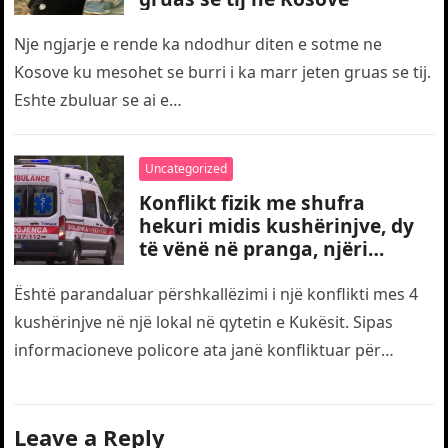
Nje ngjarje e rende ka ndodhur diten e sotme ne
Kosove ku mesohet se burri i ka marr jeten gruas se tij.
Eshte zbuluar se ai e…
Uncategorized
Konflikt fizik me shufra
hekuri midis kushërinjve, dy
të vënë në pranga, njëri
transportohet me urgjencë
drejt traumës
Është parandaluar përshkallëzimi i një konflikti mes 4
kushërinjve në një lokal në qytetin e Kukësit. Sipas
informacioneve policore ata janë konfliktuar për
motive të dobëta. Gjatë…
Leave a Reply