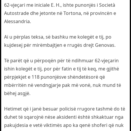
62-vjeçari me iniciale E. H., ishte punonjës i Società
Autostrade dhe jetonte në Tortona, në provincën e
Alessandria.
Ai u përplas teksa, së bashku me kolegët e tij, po
kujdesej për mirëmbajtjen e rrugës drejt Genovas.
Të parët që u përpoqën për të ndihmuar 62-vjeçarin
ishin kolegët e tij, por për fatin e tij të keq, me gjithë
përpjekjet e 118 punonjësve shëndetësorë që
mbërritën në vendngjarje pak më vonë, nuk mund të
bëhej asgjë.
Hetimet që i janë besuar policisë rrugore tashmë do të
duhet të sqarojnë nëse aksidenti është shkaktuar nga
pakujdesia e vetë viktimës apo ka qenë shoferi që nuk