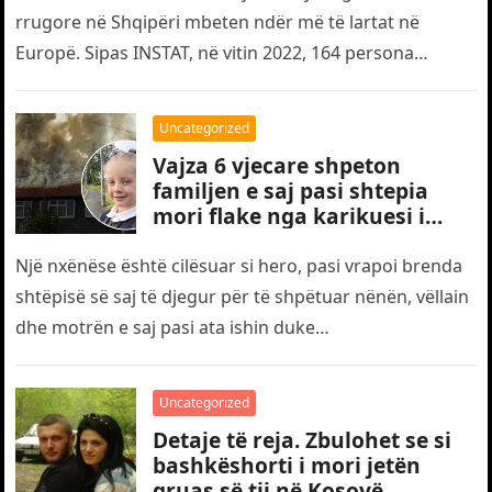
rrugore në Shqipëri mbeten ndër më të lartat në
Europë. Sipas INSTAT, në vitin 2022, 164 persona
humbën jetën…
Uncategorized
Vajza 6 vjecare shpeton
familjen e saj pasi shtepia
mori flake nga karikuesi i
telefonit
Një nxënëse është cilësuar si hero, pasi vrapoi brenda
shtëpisë së saj të djegur për të shpëtuar nënën, vëllain
dhe motrën e saj pasi ata ishin duke…
Uncategorized
Detaje të reja. Zbulohet se si
bashkëshorti i mori jetën
gruas së tij në Kosovë