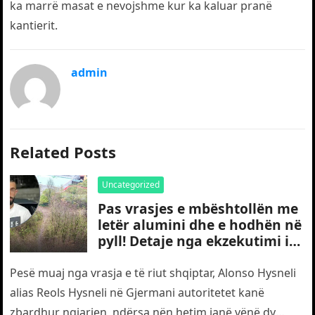
ka marrë masat e nevojshme kur ka kaluar pranë
kantierit.
admin
Related Posts
Uncategorized
Pas vrasjes e mbështollën me
letër alumini dhe e hodhën në
pyll! Detaje nga ekzekutimi i
të riut shqiptar në Gjermani
Pesë muaj nga vrasja e të riut shqiptar, Alonso Hysneli
alias Reols Hysneli në Gjermani autoritetet kanë
zbardhur ngjarjen, ndërsa nën hetim janë vënë dy