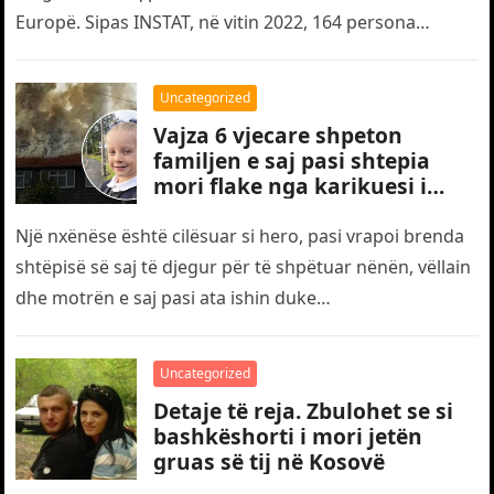
Europë. Sipas INSTAT, në vitin 2022, 164 persona
humbën jetën…
Uncategorized
Vajza 6 vjecare shpeton
familjen e saj pasi shtepia
mori flake nga karikuesi i
telefonit
Një nxënëse është cilësuar si hero, pasi vrapoi brenda
shtëpisë së saj të djegur për të shpëtuar nënën, vëllain
dhe motrën e saj pasi ata ishin duke…
Uncategorized
Detaje të reja. Zbulohet se si
bashkëshorti i mori jetën
gruas së tij në Kosovë