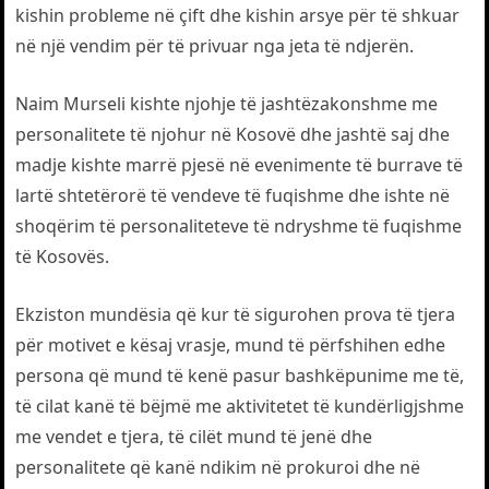
kishin probleme në çift dhe kishin arsye për të shkuar
në një vendim për të privuar nga jeta të ndjerën.
Naim Murseli kishte njohje të jashtëzakonshme me
personalitete të njohur në Kosovë dhe jashtë saj dhe
madje kishte marrë pjesë në evenimente të burrave të
lartë shtetërorë të vendeve të fuqishme dhe ishte në
shoqërim të personaliteteve të ndryshme të fuqishme
të Kosovës.
Ekziston mundësia që kur të sigurohen prova të tjera
për motivet e kësaj vrasje, mund të përfshihen edhe
persona që mund të kenë pasur bashkëpunime me të,
të cilat kanë të bëjmë me aktivitetet të kundërligjshme
me vendet e tjera, të cilët mund të jenë dhe
personalitete që kanë ndikim në prokuroi dhe në