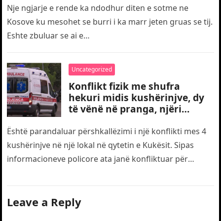
Nje ngjarje e rende ka ndodhur diten e sotme ne
Kosove ku mesohet se burri i ka marr jeten gruas se tij.
Eshte zbuluar se ai e…
Uncategorized
Konflikt fizik me shufra
hekuri midis kushërinjve, dy
të vënë në pranga, njëri
transportohet me urgjencë
drejt traumës
Është parandaluar përshkallëzimi i një konflikti mes 4
kushërinjve në një lokal në qytetin e Kukësit. Sipas
informacioneve policore ata janë konfliktuar për
motive të dobëta. Gjatë…
Leave a Reply