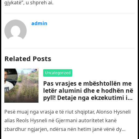
gjykatë”, u shpreh ai.
admin
Related Posts
Uncategorized
Pas vrasjes e mbështollën me
letër alumini dhe e hodhën në
pyll! Detaje nga ekzekutimi i
të riut shqiptar në Gjermani
Pesë muaj nga vrasja e të riut shqiptar, Alonso Hysneli
alias Reols Hysneli në Gjermani autoritetet kanë
zbardhur ngjarjen, ndërsa nën hetim janë vënë dy
shtetas turq,…