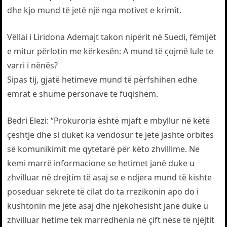
dhe kjo mund të jetë një nga motivet e krimit.
Vëllai i Liridona Ademajt takon nipërit në Suedi, fëmijët
e mitur përlotin me kërkesën: A mund të çojmë lule te
varri i nënës?
Sipas tij, gjatë hetimeve mund të përfshihen edhe
emrat e shumë personave të fuqishëm.
Bedri Elezi: “Prokuroria është mjaft e mbyllur në këtë
çështje dhe si duket ka vendosur të jetë jashtë orbitës
së komunikimit me qytetarë për këto zhvillime. Ne
kemi marrë informacione se hetimet janë duke u
zhvilluar në drejtim të asaj se e ndjera mund të kishte
poseduar sekrete të cilat do ta rrezikonin apo do i
kushtonin me jetë asaj dhe njëkohësisht janë duke u
zhvilluar hetime tek marrëdhënia në çift nëse të njëjtit