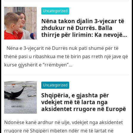
Uncategorized
Nëna takon djalin 3-vjecar të
zhdukur në Durrës. Balla
thirrje për lirimin: Ka nevojë
edhe për “gjyshërit”
Nëna e 3-vjeçarit në Durrës nuk pati shumë për të
thënë pasi u ribashkua me të birin pas rreth një jave që
kurse gjyshërit e “rrëmbyen”…
Uncategorized
Shqipëria, e gjashta për
vdekjet më të larta nga
aksidentet rrugore në Europë
Ndonëse kanë ardhur në ulje, vdekjet nga aksidentet
rrugore në Shqipëri mbeten ndër më të lartat në