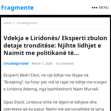
Fragmente
MENU
Home
Uncategorized
Vdekja e Liridonës/ Eksperti zbulon
detaje tronditëse: Njihte lidhjet e
Naimit me politikanë të…
Uncategorized
March 7, 2024
·
0 Comment
Eksperti Bedri Elezi, në një lidhje me Skype në
“Breaking”, ka folur për më të rejat në lidhje me vrasjen
e Liridona Ademaj, nga bashkëshorti Naim Murseli.
Sipas Elezit, Liridona ishte në dijeni të lidhjeve dhe
sekreteve që ka pasur Naimi me personalitete të larta