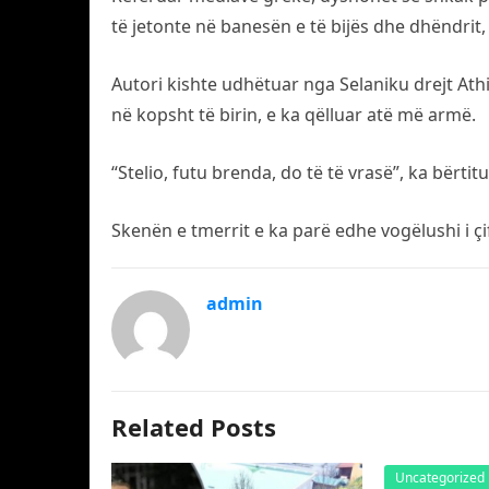
të jetonte në banesën e të bijës dhe dhëndrit,
Autori kishte udhëtuar nga Selaniku drejt Ath
në kopsht të birin, e ka qëlluar atë më armë.
“Stelio, futu brenda, do të të vrasë”, ka bërti
Skenën e tmerrit e ka parë edhe vogëlushi i çifti
admin
Related Posts
Uncategorized