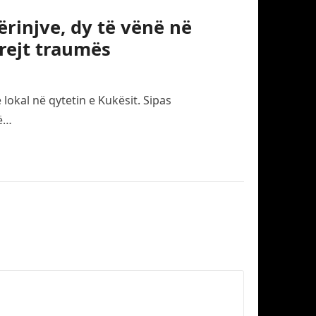
ërinjve, dy të vënë në
rejt traumës
 lokal në qytetin e Kukësit. Sipas
të…