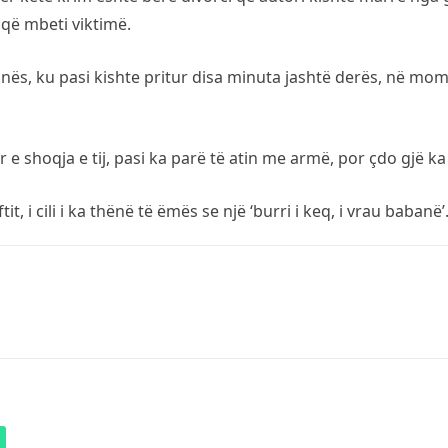
 që mbeti viktimë.
inës, ku pasi kishte pritur disa minuta jashtë derës, në mo
tur e shoqja e tij, pasi ka parë të atin me armë, por çdo gjë
t, i cili i ka thënë të ëmës se një ‘burri i keq, i vrau babanë’