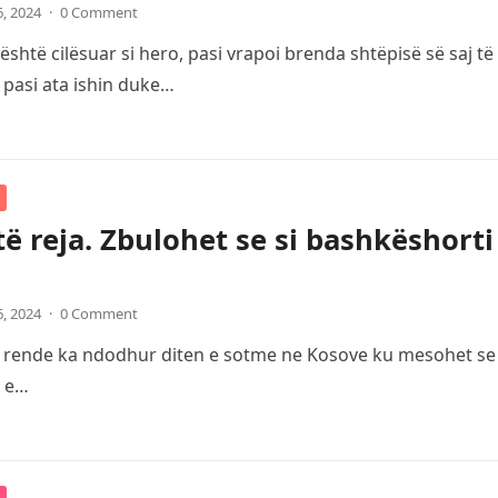
6, 2024
·
0 Comment
është cilësuar si hero, pasi vrapoi brenda shtëpisë së saj t
 pasi ata ishin duke…
të reja. Zbulohet se si bashkëshorti 
6, 2024
·
0 Comment
e rende ka ndodhur diten e sotme ne Kosove ku mesohet se bu
i e…