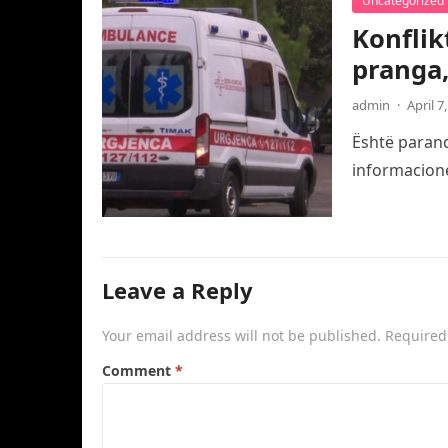
Uncategorized
Konflik
pranga,
admin
·
April 7
Është paranda
informacione
Leave a Reply
Your email address will not be published.
Required
Comment
*