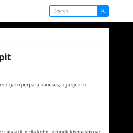
pit
më zjarri përpara banesës, nga vjehrri.
aja e tij, e cila kohët e fundit kishte shkuar