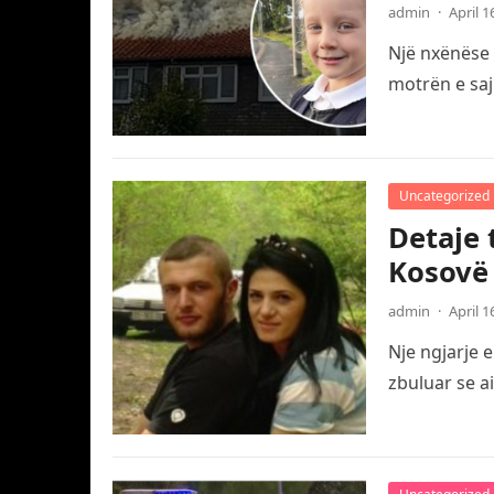
admin
·
April 1
Një nxënëse 
motrën e saj
Uncategorized
Detaje 
Kosovë
admin
·
April 1
Nje ngjarje 
zbuluar se a