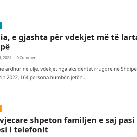
ia, e gjashta për vdekjet më të lar
opë
6, 2024
·
0 Comment
 ardhur në ulje, vdekjet nga aksidentet rrugore në Shqipë
itin 2022, 164 persona humbën jetën…
 vjecare shpeton familjen e saj pasi
si i telefonit