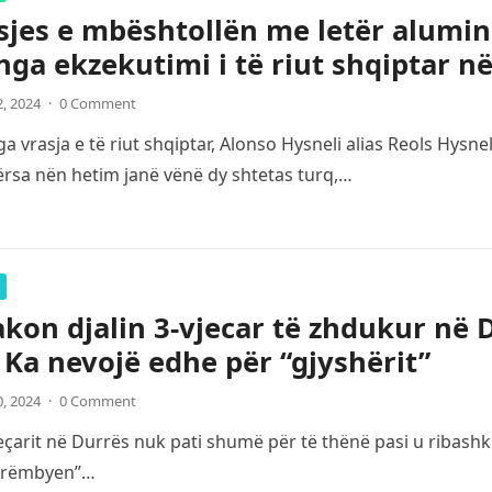
sjes e mbështollën me letër alumin
nga ekzekutimi i të riut shqiptar n
2, 2024
·
0 Comment
a vrasja e të riut shqiptar, Alonso Hysneli alias Reols Hysn
ërsa nën hetim janë vënë dy shtetas turq,…
kon djalin 3-vjecar të zhdukur në Du
: Ka nevojë edhe për “gjyshërit”
0, 2024
·
0 Comment
çarit në Durrës nuk pati shumë për të thënë pasi u ribashku
“rrëmbyen”…