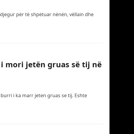
ë djegur për të shpëtuar nënën, vëllain dhe
i mori jetën gruas së tij në
rri i ka marr jeten gruas se tij. Eshte