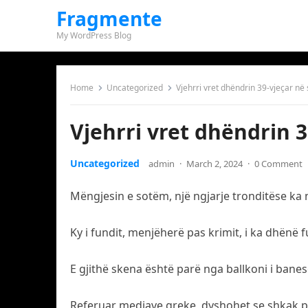
Fragmente
My WordPress Blog
Home
Uncategorized
Vjehrri vret dhëndrin 39-vjeçar në 
Vjehrri vret dhëndrin 3
Uncategorized
admin
·
March 2, 2024
·
0 Comment
Mëngjesin e sotëm, një ngjarje tronditëse ka 
Ky i fundit, menjëherë pas krimit, i ka dhënë f
E gjithë skena është parë nga ballkoni i banesës
Referuar mediave greke, dyshohet se shkak për 