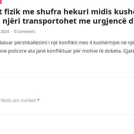
t fizik me shufra hekuri midis kush
 njëri transportohet me urgjencë d
, 2024
·
0 Comment
luar përshkallëzimi i një konflikti mes 4 kushërinjve në një
ve policore ata janë konfliktuar për motive të dobëta. Gja
 fields are marked
*