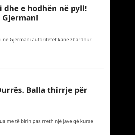
i dhe e hodhën në pyll!
ë Gjermani
eli në Gjermani autoritetet kanë zbardhur
rrës. Balla thirrje për
a me të birin pas rreth një jave që kurse