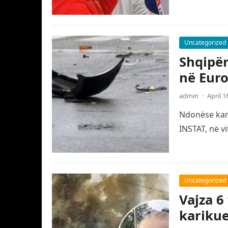
Uncategorized
Shqipër
në Eur
admin
·
April 1
Ndonëse kanë
INSTAT, në v
Uncategorized
Vajza 6
karikue