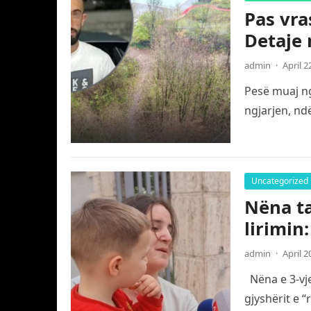
Pas vra
Detaje 
admin
·
April 2
Pesë muaj ng
ngjarjen, nd
Uncategorized
Nëna ta
lirimin
admin
·
April 2
Nëna e 3-vje
gjyshërit e 